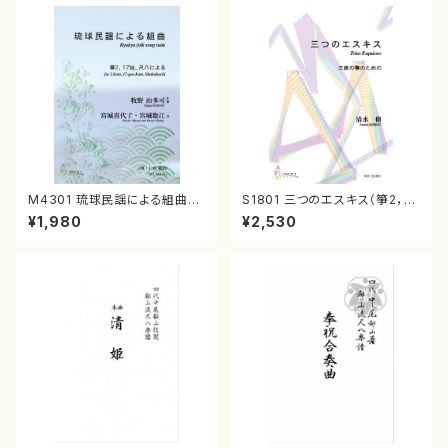
M4301 琉球民謡による組曲
S1801 三つのエスキス（箏2，1
（箏/牧野由多可作曲/宮城喜代
7/清水 脩/楽譜）
¥1,980
¥2,530
子・宮城数江著/箏曲楽譜）