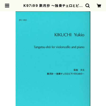
K97i99 歎月抄 ～独奏チェロとピア
ノのための～（Vc., Pf. / 菊池 幸夫 /
楽譜） | motherearth