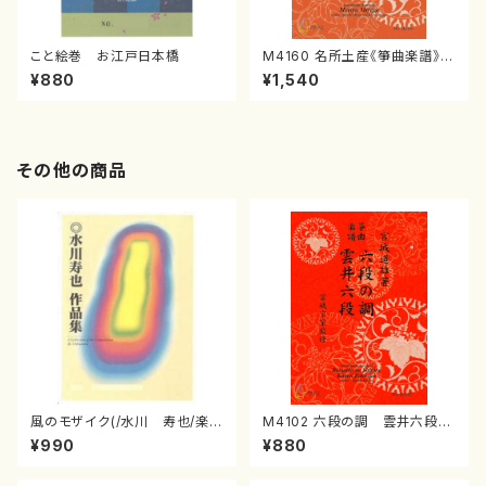
こと絵巻 お江戸日本橋
M4160 名所土産《箏曲楽譜》
（箏/宮城喜代子・宮城数江著・
¥880
¥1,540
宮城宗家監修/箏曲古典楽譜）
その他の商品
風のモザイク(/水川 寿也/楽
M4102 六段の調 雲井六段
譜）
（箏/宮城道雄著・宮城宗家監修/
¥990
¥880
箏曲古典楽譜）