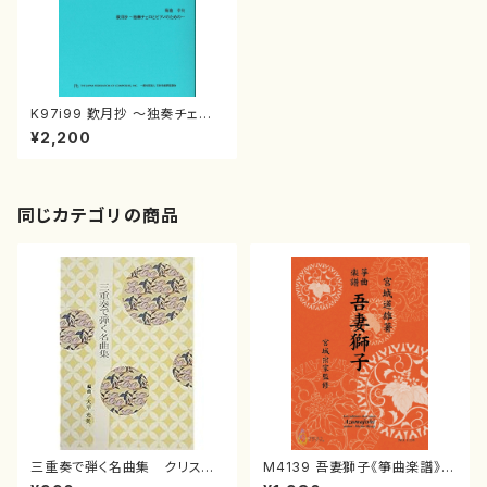
K97i99 歎月抄 ～独奏チェロ
とピアノのための～（Vc., Pf. /
¥2,200
菊池 幸夫 / 楽譜）
同じカテゴリの商品
三重奏で弾く名曲集 クリスマ
M4139 吾妻獅子《箏曲楽譜》
スメドレー( 箏2/大平光美 編
（箏/宮城道雄著・宮城宗家監修/