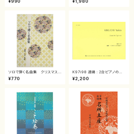
¥990
¥1,980
曲/楽譜）
箏曲古典楽譜）
ソロで弾く名曲集 クリスマス・
K97i98 連禱 : 2台ピアノのた
イブ／恋人がサンタクロース(
めの（2 Pianos / 菊池 幸夫 /
¥770
¥2,200
箏独奏 /大平光美 編曲/楽
楽譜）
譜）