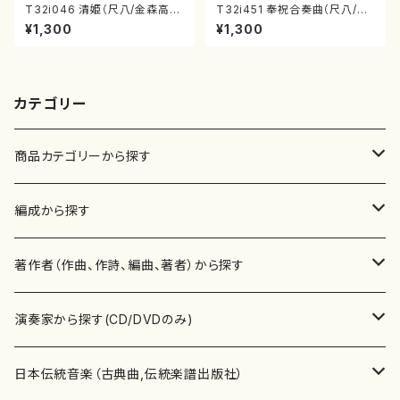
T32i046 清姫（尺八/金森高
T32i451 奉祝合奏曲（尺八/久
山/楽譜）都山流公刊楽譜曲番：
本玄智/楽譜）都山流公刊楽譜曲
¥1,300
¥1,300
45
番:2158
カテゴリー
商品カテゴリーから探す
楽譜
編成から探す
書籍
邦楽器
著作者（作曲、作詩、編曲、著者）から探す
書籍
箏・琴（ソロ）
CD・DVD
合唱
あ行
演奏家から探す(CD/DVDのみ)
テキストブック
箏・琴（合奏）
混声合唱
青木省三(アオキ ショウゾウ)
チケット
歌・声
か行
邦楽（箏、三味線、尺八等）演奏家
日本伝統音楽（古典曲,伝統楽譜出版社）