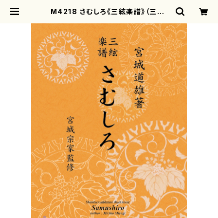
M4218 さむしろ《三絃楽譜》（三絃/
宮城道雄著・宮城宗家監修/三絃楽譜）
| motherearth