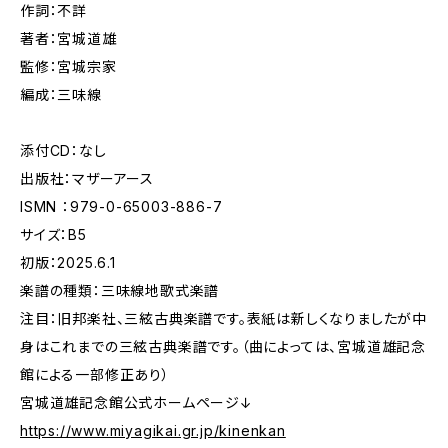
作詞：不詳
著者：宮城道雄
監修：宮城宗家
編成：三味線
添付CD：なし
出版社：マザーアース
ISMN ：979-0-65003-886-7
サイズ：B5
初版：2025.6.1
楽譜の種類：三味線地歌式楽譜
注目：旧邦楽社、三絃古典楽譜です。表紙は新しくなりましたが中
身はこれまでの三絃古典楽譜です。（曲によっては、宮城道雄記念
館による一部修正あり）
宮城道雄記念館公式ホームページ↓
https://www.miyagikai.gr.jp/kinenkan