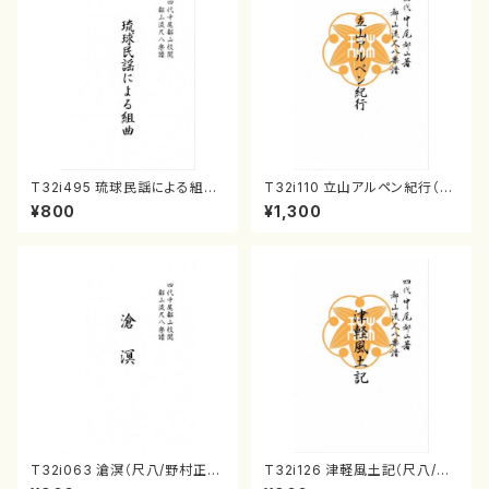
T32i495 琉球民謡による組曲
T32i110 立山アルペン紀行（尺
（尺八/牧野由多可/楽譜）都山n
八/初代 石垣征山/尺八/都山式
¥800
¥1,300
o:2204
譜）都山流公刊楽譜曲番:559
T32i063 滄溟（尺八/野村正
T32i126 津軽風土記（尺八/野
峰/尺八/都山式譜）都山流公刊
村峰山/尺八/都山式譜）都山流