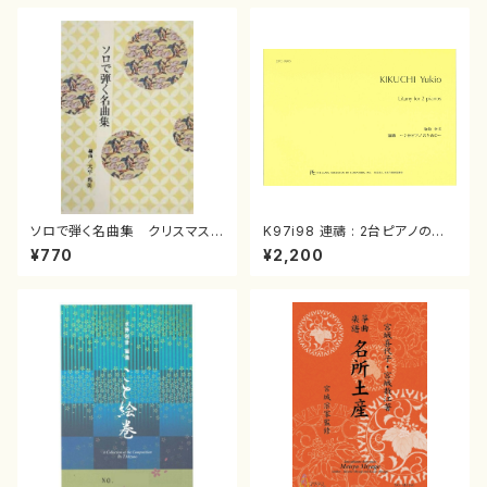
ソロで弾く名曲集 クリスマス・
K97i98 連禱 : 2台ピアノのた
イブ／恋人がサンタクロース(
めの（2 Pianos / 菊池 幸夫 /
¥770
¥2,200
箏独奏 /大平光美 編曲/楽
楽譜）
譜）