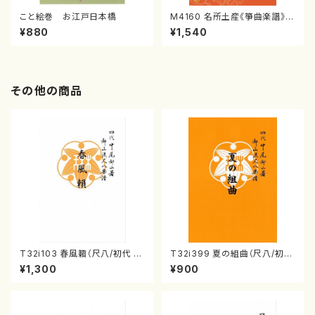
こと絵巻 お江戸日本橋
M4160 名所土産《箏曲楽譜》
（箏/宮城喜代子・宮城数江著・
¥880
¥1,540
宮城宗家監修/箏曲古典楽譜）
その他の商品
T32i103 春風籟（尺八/初代 石
T32i399 夏の組曲（尺八/初代
垣征山/尺八/都山式譜）都山流
山川園松/楽譜）都山流公刊楽譜
¥1,300
¥900
公刊楽譜曲番:552
曲番:2104