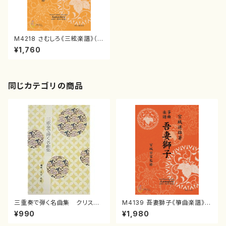
M4218 さむしろ《三絃楽譜》（三
絃/宮城道雄著・宮城宗家監修/
¥1,760
三絃楽譜）
同じカテゴリの商品
三重奏で弾く名曲集 クリスマ
M4139 吾妻獅子《箏曲楽譜》
スメドレー( 箏2/大平光美 編
（箏/宮城道雄著・宮城宗家監修/
¥990
¥1,980
曲/楽譜）
箏曲古典楽譜）