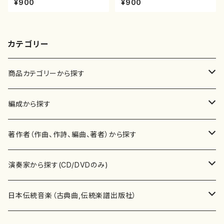
¥900
¥900
楽譜曲番:512
公刊楽譜曲番:575
カテゴリー
商品カテゴリーから探す
楽譜
編成から探す
書籍
邦楽器
著作者（作曲、作詩、編曲、著者）から探す
書籍
箏・琴（ソロ）
CD・DVD
合唱
あ行
演奏家から探す(CD/DVDのみ)
テキストブック
箏・琴（合奏）
混声合唱
青木省三(アオキ ショウゾウ)
チケット
歌・声
か行
邦楽（箏、三味線、尺八等）演奏家
日本伝統音楽（古典曲,伝統楽譜出版社）
事典
三味線（ソロ）
女声合唱
青島広志（アオシマ ヒロシ）
ソプラノ
梯郁夫(カケハシ イクオ)
アルメリア（箏）