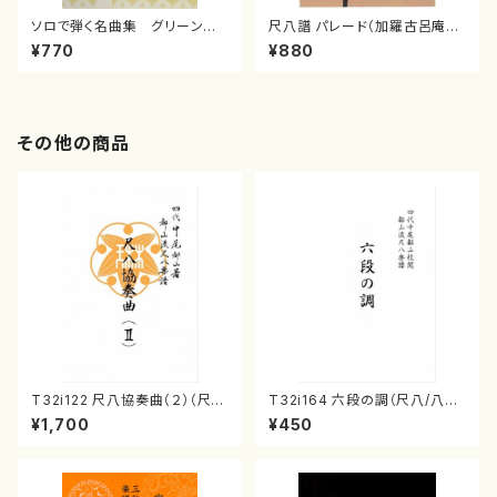
ソロで弾く名曲集 グリーンスリ
尺八譜 パレード（加羅古呂庵一
ーブス／ アメージンググレイ
泉/楽譜）
¥770
¥880
ス(0/大平光美/楽譜）
その他の商品
T32i122 尺八協奏曲（２）（尺
T32i164 六段の調（尺八/八橋
八/二代 山本邦山/尺八/都山式
検校/楽譜）都山流公刊楽譜曲
¥1,700
¥450
譜）都山流公刊楽譜曲番:571
番:1016