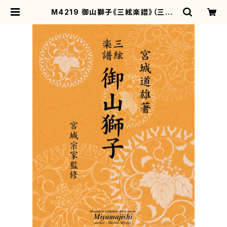
M4219 御山獅子《三絃楽譜》（三絃/
宮城道雄著・宮城宗家監修/三絃楽譜）
| motherearth