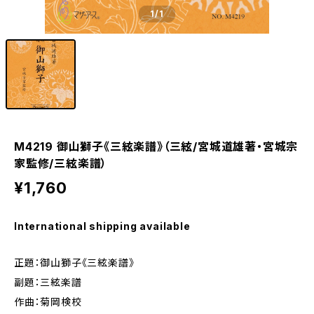
1
/1
M4219 御山獅子《三絃楽譜》（三絃/宮城道雄著・宮城宗
家監修/三絃楽譜）
¥1,760
International shipping available
正題：御山獅子《三絃楽譜》
副題：三絃楽譜
作曲：菊岡検校