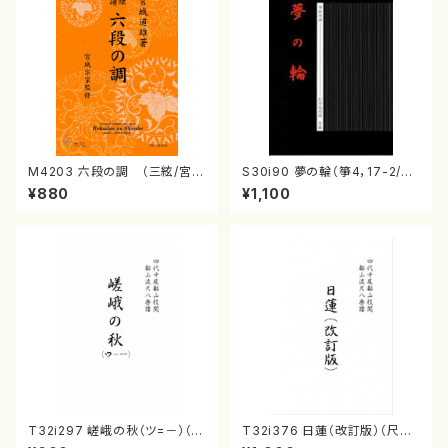
M4203 六段の調 （三絃/宮城
S30i90 夢の輪（箏4，17-2/沢
道雄著・宮城宗家監修/三絃古典
井比河流/楽譜）
¥880
¥1,100
楽譜）
T32i297 嵯峨の秋（ツ=－）（尺
T32i376 日蓮（改訂版）（尺八/
八/菊末検校/楽譜）都山流公刊
宮城道雄/楽譜）都山流公刊楽譜