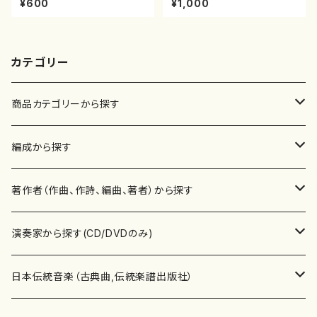
¥600
¥1,000
楽譜曲番:1152
曲番:2081
カテゴリー
商品カテゴリーから探す
楽譜
編成から探す
書籍
邦楽器
著作者（作曲、作詩、編曲、著者）から探す
書籍
箏・琴（ソロ）
CD・DVD
合唱
あ行
演奏家から探す(CD/DVDのみ)
テキストブック
箏・琴（合奏）
混声合唱
青木省三(アオキ ショウゾウ)
チケット
歌・声
か行
邦楽（箏、三味線、尺八等）演奏家
日本伝統音楽（古典曲,伝統楽譜出版社）
事典
三味線（ソロ）
女声合唱
青島広志（アオシマ ヒロシ）
ソプラノ
梯郁夫(カケハシ イクオ)
アルメリア（箏）