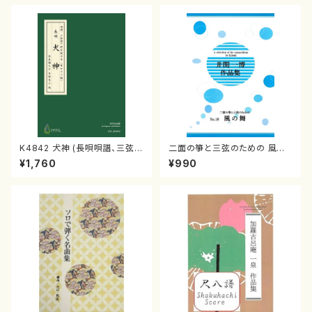
K4842 犬神 (長唄唄譜、三弦
二面の箏と三弦のための 風の
譜/杵屋彌之介(青柳茂三）/青柳
舞 (井関一博)
¥1,760
¥990
三絃楽譜）