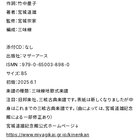
作詞：竹中墨子
著者：宮城道雄
監修：宮城宗家
編成：三味線
添付CD：なし
出版社：マザーアース
ISMN ：979-0-65003-898-0
サイズ：B5
初版：2025.6.1
楽譜の種類：三味線地歌式楽譜
注目：旧邦楽社、三絃古典楽譜です。表紙は新しくなりましたが中
身はこれまでの三絃古典楽譜です。（曲によっては、宮城道雄記念
館による一部修正あり）
宮城道雄記念館公式ホームページ↓
https://www.miyagikai.gr.jp/kinenkan