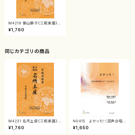
M4219 御山獅子《三絃楽譜》
（三絃/宮城道雄著・宮城宗家監
¥1,760
修/三絃楽譜）
同じカテゴリの商品
M4231 名所土産《三絃楽譜》
N0415 よかった！（混声合唱，
（三絃/宮城道雄著・宮城宗家監
ピアノ/夏田昌和/楽譜）
¥1,760
¥1,650
修/三絃楽譜）