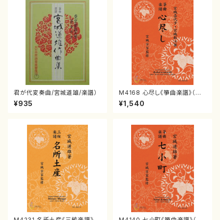
君が代変奏曲/宮城道雄/楽譜）
M4168 心尽し《箏曲楽譜》（箏/
宮城喜代子・宮城数江著・宮城
¥935
¥1,540
宗家監修/箏曲古典楽譜）
M4231 名所土産《三絃楽譜》
M4140 七小町《箏曲楽譜》（箏/