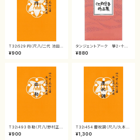
T32i529 円（尺八/二代 池田静
タンジェントアーク 箏2・十七
山/楽譜）都山流公刊楽譜曲番:2
江戸 信吾
¥900
¥880
238
T32i493 弥勒（尺八/野村正
T32i454 慶祝調（尺八/久本玄
峰/楽譜）都山流公刊楽譜曲番:2
智/楽譜）都山流公刊楽譜曲番:2
¥900
¥1,300
202
161