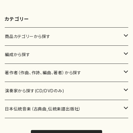
カテゴリー
商品カテゴリーから探す
楽譜
編成から探す
書籍
邦楽器
著作者（作曲、作詩、編曲、著者）から探す
書籍
箏・琴（ソロ）
CD・DVD
合唱
あ行
演奏家から探す(CD/DVDのみ)
テキストブック
箏・琴（合奏）
混声合唱
青木省三(アオキ ショウゾウ)
チケット
歌・声
か行
邦楽（箏、三味線、尺八等）演奏家
日本伝統音楽（古典曲,伝統楽譜出版社）
事典
三味線（ソロ）
女声合唱
青島広志（アオシマ ヒロシ）
ソプラノ
梯郁夫(カケハシ イクオ)
アルメリア（箏）
雑誌
洋楽器（鍵盤楽器）
さ行
声楽家・合唱団・朗読等
地歌箏曲（箏古典楽譜）