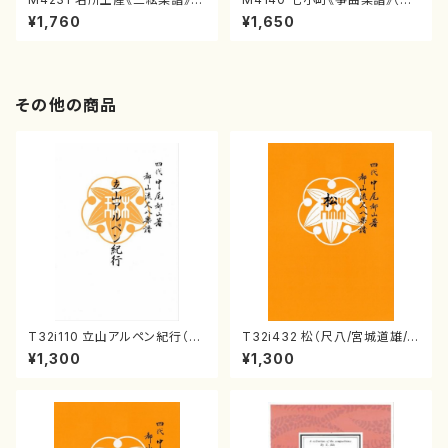
（三絃/宮城道雄著・宮城宗家監
宮城道雄著・宮城宗家監修/箏曲
¥1,760
¥1,650
修/三絃楽譜）
古典楽譜）
その他の商品
T32i110 立山アルペン紀行（尺
T32i432 松（尺八/宮城道雄/
八/初代 石垣征山/尺八/都山式
楽譜）都山流公刊楽譜曲番:213
¥1,300
¥1,300
譜）都山流公刊楽譜曲番:559
8