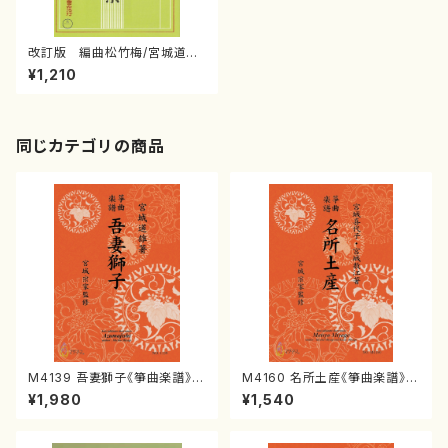
改訂版 編曲松竹梅/宮城道雄/
楽譜）
¥1,210
同じカテゴリの商品
M4139 吾妻獅子《箏曲楽譜》
M4160 名所土産《箏曲楽譜》
（箏/宮城道雄著・宮城宗家監修/
（箏/宮城喜代子・宮城数江著・
¥1,980
¥1,540
箏曲古典楽譜）
宮城宗家監修/箏曲古典楽譜）