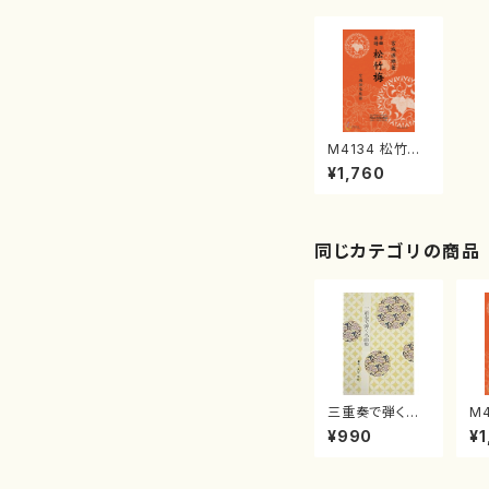
M4134 松竹梅
《箏曲楽譜》（箏/
¥1,760
宮城道雄著・宮
城宗家監修/箏
曲古典楽譜）
同じカテゴリの商品
三重奏で弾く名
M
曲集 クリスマ
子
¥990
¥1
スメドレー( 箏
（
2/大平光美 編
著
曲/楽譜）
修