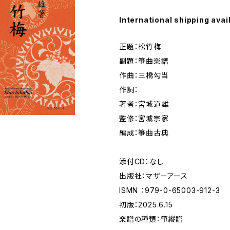
International shipping avai
正題：松竹梅
副題：箏曲楽譜
作曲：三橋勾当
作詞：
著者：宮城道雄
監修：宮城宗家
編成：箏曲古典
添付CD：なし
出版社：マザーアース
ISMN ：979-0-65003-912-3
初版：2025.6.15
楽譜の種類：箏縦譜