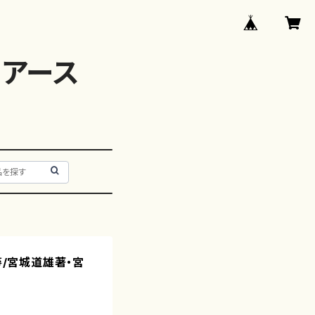
アース
箏/宮城道雄著・宮