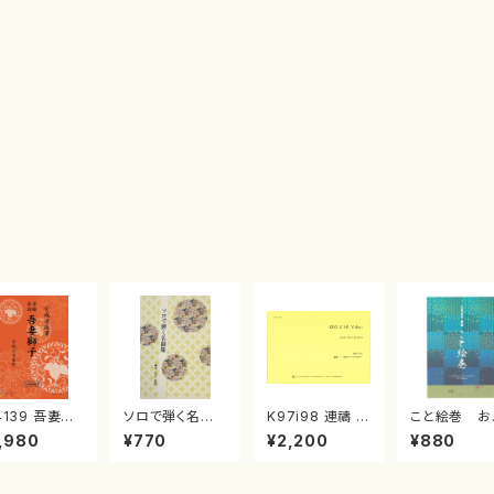
4139 吾妻獅
ソロで弾く名曲
K97i98 連禱 :
こと絵巻 お
《箏曲楽譜》
集 クリスマス・
2台ピアノのため
戸日本橋
,980
¥770
¥2,200
¥880
箏/宮城道雄
イブ／恋人がサ
の（2 Pianos /
・宮城宗家監
ンタクロース(
菊池 幸夫 / 楽
/箏曲古典楽
箏独奏 /大平
譜）