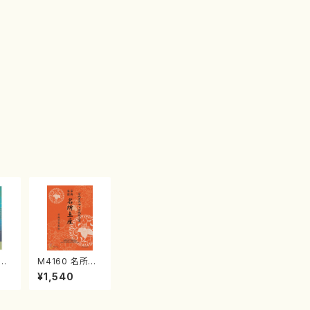
江
M4160 名所土
産《箏曲楽譜》
¥1,540
（箏/宮城喜代
子・宮城数江著・
宮城宗家監修/