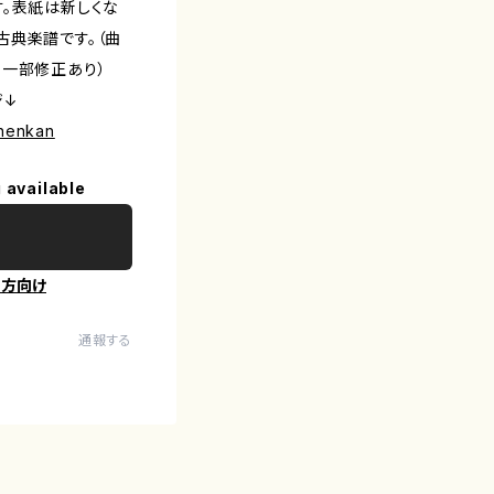
す。表紙は新しくな
古典楽譜です。（曲
る一部修正あり）
ジ↓
inenkan
 available
の方向け
通報する