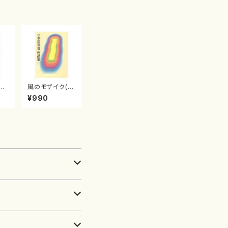
箏曲古典楽譜）
清姫
風のモザイク(/
山/
水川 寿也/楽
¥990
公
譜）
45