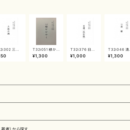
）
光美 編曲/楽
譜）
2i302 三段
T32i051 緑か
T32i376 日蓮
T32i046 
調（尺八/久本
がやく（尺八/金
（改訂版）（尺八/
（尺八/金森高
450
¥1,300
¥1,000
¥1,300
智/楽譜）都山
森高山/楽譜）都
宮城道雄/楽譜）
楽譜）都山流
:2003
山流公刊楽譜曲
都山流公刊楽譜
刊楽譜曲番：
番：50
曲番:2081
、著者）から探す