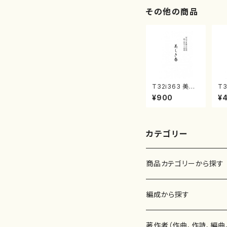
譜
その他の商品
T32i363 美し
T3
き春（尺八/久本
の
¥900
¥
玄智/楽譜）都山
玄
流公刊楽譜曲番:
no
2068
カテゴリー
商品カテゴリーから探す
楽譜
編成から探す
書籍
邦楽器
著作者（作曲、作詩、編曲