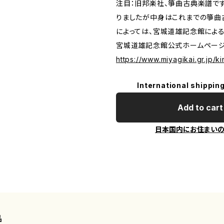
注目：旧邦楽社、箏曲古典楽譜で
りましたが中身はこれまでの箏曲
によっては、宮城道雄記念館によ
宮城道雄記念館公式ホームペー
https://www.miyagikai.gr.jp/k
International shipping
Add to cart
日本国内にお住まい
品