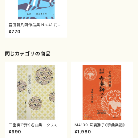
宮田耕八朗作品集 No.41 月と
さくら (宮田耕八朗/楽譜）
¥770
同じカテゴリの商品
三重奏で弾く名曲集 クリスマ
M4139 吾妻獅子《箏曲楽譜》
スメドレー( 箏2/大平光美 編
（箏/宮城道雄著・宮城宗家監修/
¥990
¥1,980
曲/楽譜）
箏曲古典楽譜）