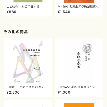
こと絵巻 お江戸日本橋
M4160 名所土産《箏曲楽譜》
（箏/宮城喜代子・宮城数江著・
¥880
¥1,540
宮城宗家監修/箏曲古典楽譜）
その他の商品
S1801 三つのエスキス（箏2，1
T32i451 奉祝合奏曲（尺八/久
7/清水 脩/楽譜）
本玄智/楽譜）都山流公刊楽譜曲
¥2,530
¥1,300
番:2158