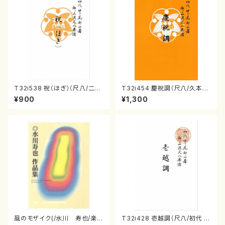
T32i538 祝（ほぎ）（尺八/二代
T32i454 慶祝調（尺八/久本玄
池田静山/楽譜）都山流公刊楽譜
智/楽譜）都山流公刊楽譜曲番:2
¥900
¥1,300
曲番:2247
161
風のモザイク(/水川 寿也/楽
T32i428 壱越調（尺八/初代 中