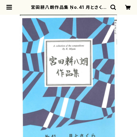
宮田耕八朗作品集 No.41 月とさくら
(宮田耕八朗/楽譜） | motherearth