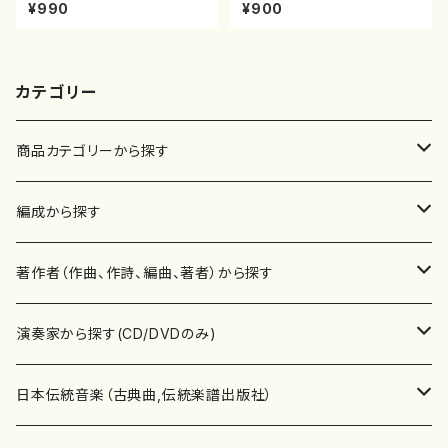
譜）
村双葉/楽譜）都山流公刊楽譜曲
¥990
¥900
番:2133
カテゴリー
商品カテゴリーから探す
楽譜
編成から探す
書籍
邦楽器
著作者（作曲、作詩、編曲、著者）から探す
書籍
箏・琴（ソロ）
CD・DVD
合唱
あ行
演奏家から探す(CD/DVDのみ)
テキストブック
箏・琴（合奏）
混声合唱
青木省三(アオキ ショウゾウ)
チケット
歌・声
か行
邦楽（箏、三味線、尺八等）演奏家
日本伝統音楽（古典曲,伝統楽譜出版社）
事典
三味線（ソロ）
女声合唱
青島広志（アオシマ ヒロシ）