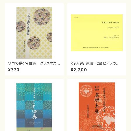
ソロで弾く名曲集 クリスマス・
K97i98 連禱 : 2台ピアノのた
イブ／恋人がサンタクロース(
めの（2 Pianos / 菊池 幸夫 /
¥770
¥2,200
箏独奏 /大平光美 編曲/楽
楽譜）
譜）