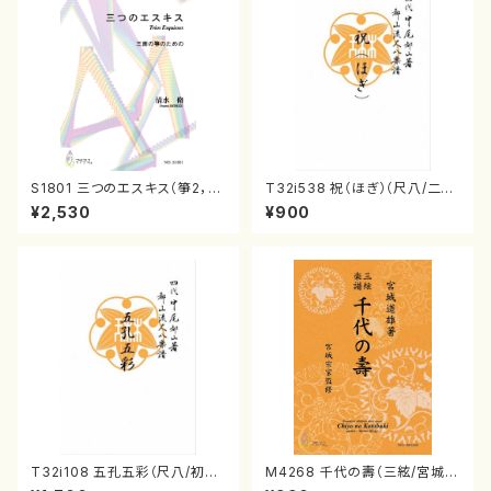
S1801 三つのエスキス（箏2，1
T32i538 祝（ほぎ）（尺八/二代
7/清水 脩/楽譜）
池田静山/楽譜）都山流公刊楽譜
¥2,530
¥900
曲番:2247
T32i108 五孔五彩（尺八/初代
M4268 千代の壽（三絃/宮城道
石垣征山/尺八/都山式譜）都山
雄著・宮城宗家監修/三絃楽譜）