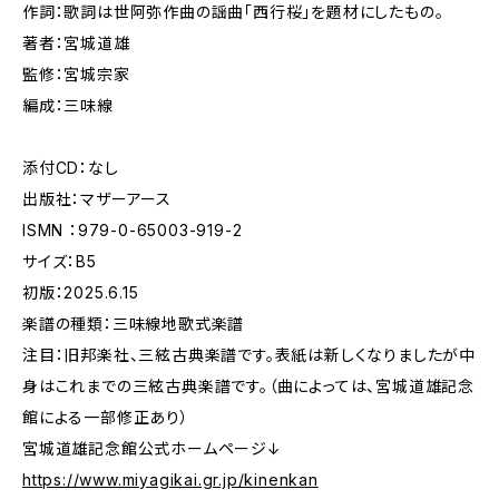
作詞：歌詞は世阿弥作曲の謡曲「西行桜」を題材にしたもの。
著者：宮城道雄
監修：宮城宗家
編成：三味線
添付CD：なし
出版社：マザーアース
ISMN ：979-0-65003-919-2
サイズ：B5
初版：2025.6.15
楽譜の種類：三味線地歌式楽譜
注目：旧邦楽社、三絃古典楽譜です。表紙は新しくなりましたが中
身はこれまでの三絃古典楽譜です。（曲によっては、宮城道雄記念
館による一部修正あり）
宮城道雄記念館公式ホームページ↓
https://www.miyagikai.gr.jp/kinenkan