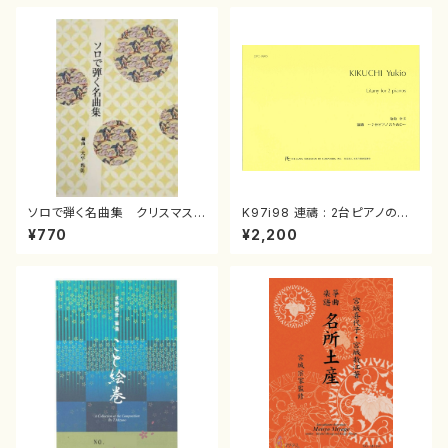
ソロで弾く名曲集 クリスマス・
K97i98 連禱 : 2台ピアノのた
イブ／恋人がサンタクロース(
めの（2 Pianos / 菊池 幸夫 /
¥770
¥2,200
箏独奏 /大平光美 編曲/楽
楽譜）
譜）