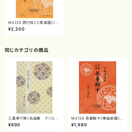
M4226 西行桜《三絃楽譜》（三
絃/宮城道雄著・宮城宗家監修/
¥2,200
三絃楽譜）
同じカテゴリの商品
三重奏で弾く名曲集 クリスマ
M4139 吾妻獅子《箏曲楽譜》
スメドレー( 箏2/大平光美 編
（箏/宮城道雄著・宮城宗家監修/
¥990
¥1,980
曲/楽譜）
箏曲古典楽譜）