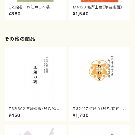
こと絵巻 お江戸日本橋
M4160 名所土産《箏曲楽譜》
（箏/宮城喜代子・宮城数江著・
¥880
¥1,540
宮城宗家監修/箏曲古典楽譜）
その他の商品
T32i302 三段の調（尺八/久本
T32i117 竹彩々（尺八/初代 山
玄智/楽譜）都山no:2003
本邦山/尺八/都山式譜）都山流
¥450
¥1,700
公刊楽譜曲番:566