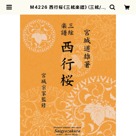
M4226 西行桜《三絃楽譜》（三絃/宮
城道雄著・宮城宗家監修/三絃楽譜） |
motherearth