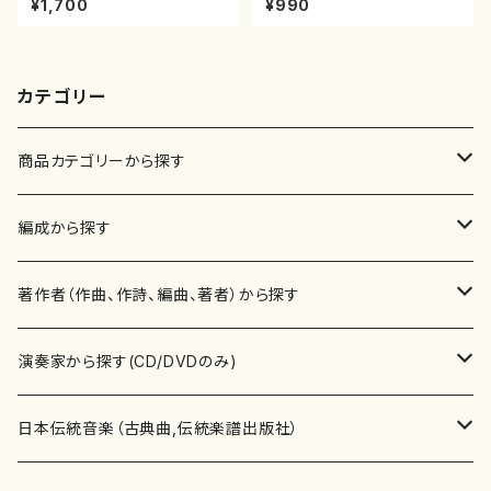
¥1,700
¥990
流公刊楽譜曲番:557
カテゴリー
商品カテゴリーから探す
楽譜
編成から探す
書籍
邦楽器
著作者（作曲、作詩、編曲、著者）から探す
書籍
箏・琴（ソロ）
CD・DVD
合唱
あ行
演奏家から探す(CD/DVDのみ)
テキストブック
箏・琴（合奏）
混声合唱
青木省三(アオキ ショウゾウ)
チケット
歌・声
か行
邦楽（箏、三味線、尺八等）演奏家
日本伝統音楽（古典曲,伝統楽譜出版社）
事典
三味線（ソロ）
女声合唱
青島広志（アオシマ ヒロシ）
ソプラノ
梯郁夫(カケハシ イクオ)
アルメリア（箏）