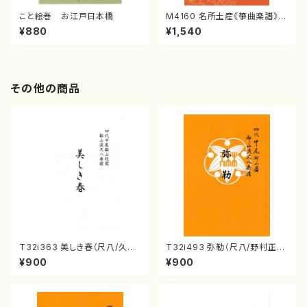
こと絵巻 お江戸日本橋
M4160 名所土産《箏曲楽譜》
（箏/宮城喜代子・宮城数江著・
¥880
¥1,540
宮城宗家監修/箏曲古典楽譜）
その他の商品
T32i363 美しき春（尺八/久本
T32i493 弥勒（尺八/野村正
玄智/楽譜）都山流公刊楽譜曲
峰/楽譜）都山流公刊楽譜曲番:2
¥900
¥900
番:2068
202