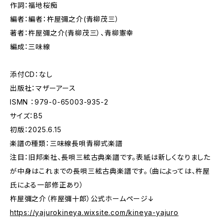
作詞：福地桜痴
編者：編者：杵屋彌之介(青柳茂三）
著者：杵屋彌之介(青柳茂三）、青柳憲幸
編成：三味線
添付CD：なし
出版社：マザーアース
ISMN ：979-0-65003-935-2
サイズ：B5
初版：2025.6.15
楽譜の種類：三味線長唄青柳式楽譜
注目：旧邦楽社、長唄三絃古典楽譜です。表紙は新しくなりました
が中身はこれまでの長唄三絃古典楽譜です。（曲によっては、杵屋
氏による一部修正あり）
杵屋彌之介（杵屋彌十郎）公式ホームページ↓
https://yajurokineya.wixsite.com/kineya-yajuro