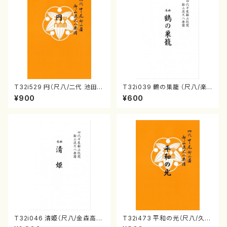
T32i529 円（尺八/二代 池田静
T32i039 鶴の巣籠 （尺八/楽
山/楽譜）都山流公刊楽譜曲番:2
譜）都山no.38
¥900
¥600
238
T32i046 清姫（尺八/金森高
T32i473 平和の光（尺八/久本
山/楽譜）都山流公刊楽譜曲番：
玄智/楽譜）都山流公刊楽譜曲