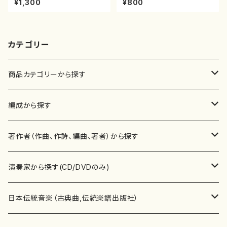
¥1,300
¥800
45
番:2181
カテゴリー
商品カテゴリーから探す
楽譜
編成から探す
書籍
邦楽器
著作者（作曲、作詩、編曲、著者）から探す
書籍
箏・琴（ソロ）
CD・DVD
合唱
あ行
演奏家から探す(CD/DVDのみ)
テキストブック
箏・琴（合奏）
混声合唱
青木省三(アオキ ショウゾウ)
チケット
歌・声
か行
邦楽（箏、三味線、尺八等）演奏家
日本伝統音楽（古典曲,伝統楽譜出版社）
事典
三味線（ソロ）
女声合唱
青島広志（アオシマ ヒロシ）
ソプラノ
梯郁夫(カケハシ イクオ)
アルメリア（箏）