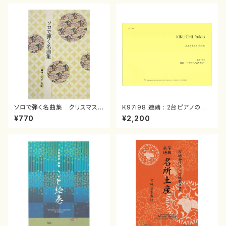
ソロで弾く名曲集 クリスマス・
K97i98 連禱 : 2台ピアノのた
イブ／恋人がサンタクロース(
めの（2 Pianos / 菊池 幸夫 /
¥770
¥2,200
箏独奏 /大平光美 編曲/楽
楽譜）
譜）