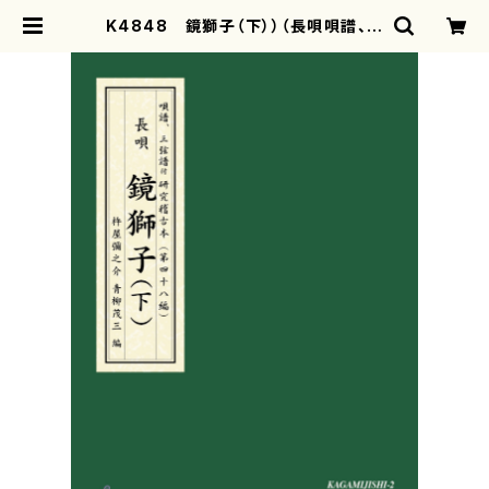
K4848 鏡獅子（下））（長唄唄譜、三
弦譜/杵屋彌之介(青柳茂三）/青柳三
絃楽譜） | motherearth