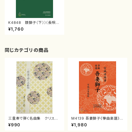
K4848 鏡獅子（下））（長唄唄
譜、三弦譜/杵屋彌之介(青柳茂
¥1,760
三）/青柳三絃楽譜）
同じカテゴリの商品
三重奏で弾く名曲集 クリスマ
M4139 吾妻獅子《箏曲楽譜》
スメドレー( 箏2/大平光美 編
（箏/宮城道雄著・宮城宗家監修/
¥990
¥1,980
曲/楽譜）
箏曲古典楽譜）