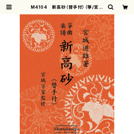
M4104 新高砂（替手付）（箏/宮城
道雄著・宮城宗家監修/箏曲古典楽譜）
| motherearth