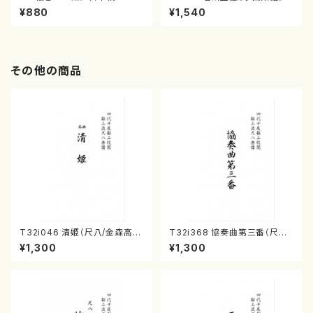
（箏/宮城喜代子・宮城数江著・
¥880
¥1,540
宮城宗家監修/箏曲古典楽譜）
その他の商品
T32i046 清姫（尺八/金森高
T32i368 協奏曲第三番（尺八/
山/楽譜）都山流公刊楽譜曲番：
唯是震一/楽譜）都山流公刊楽譜
¥1,300
¥1,300
45
曲番:2073