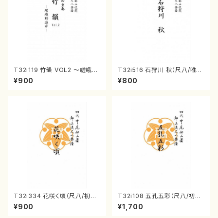
T32i119 竹韻 VOL2 ～嵯峨野
T32i516 石狩川 秋（尺八/唯是
遊歩～（尺八/野村峰山/尺八/都
震一/楽譜）都山no:2225
¥900
¥800
山式譜）都山流公刊楽譜曲番:5
68
T32i334 花咲く頃（尺八/初代
T32i108 五孔五彩（尺八/初代
山川園松/楽譜）都山流公刊楽譜
石垣征山/尺八/都山式譜）都山
¥900
¥1,700
曲番:2037
流公刊楽譜曲番:557