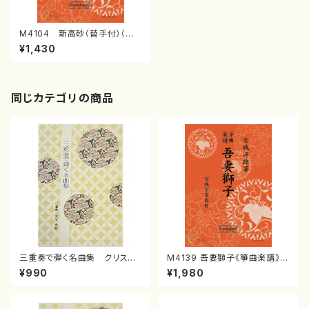
M4104 新高砂（替手付）（箏/
宮城道雄著・宮城宗家監修/箏曲
¥1,430
古典楽譜）
同じカテゴリの商品
三重奏で弾く名曲集 クリスマ
M4139 吾妻獅子《箏曲楽譜》
スメドレー( 箏2/大平光美 編
（箏/宮城道雄著・宮城宗家監修/
¥990
¥1,980
曲/楽譜）
箏曲古典楽譜）