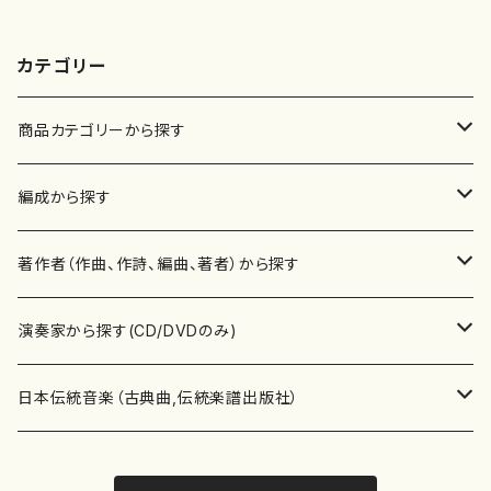
カテゴリー
商品カテゴリーから探す
楽譜
編成から探す
書籍
邦楽器
著作者（作曲、作詩、編曲、著者）から探す
書籍
箏・琴（ソロ）
CD・DVD
合唱
あ行
演奏家から探す(CD/DVDのみ)
テキストブック
箏・琴（合奏）
混声合唱
青木省三(アオキ ショウゾウ)
チケット
歌・声
か行
邦楽（箏、三味線、尺八等）演奏家
日本伝統音楽（古典曲,伝統楽譜出版社）
事典
三味線（ソロ）
女声合唱
青島広志（アオシマ ヒロシ）
ソプラノ
梯郁夫(カケハシ イクオ)
アルメリア（箏）
雑誌
洋楽器（鍵盤楽器）
さ行
声楽家・合唱団・朗読等
地歌箏曲（箏古典楽譜）