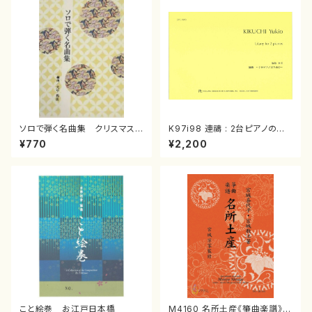
ソロで弾く名曲集 クリスマス・
K97i98 連禱 : 2台ピアノのた
イブ／恋人がサンタクロース(
めの（2 Pianos / 菊池 幸夫 /
¥770
¥2,200
箏独奏 /大平光美 編曲/楽
楽譜）
譜）
こと絵巻 お江戸日本橋
M4160 名所土産《箏曲楽譜》