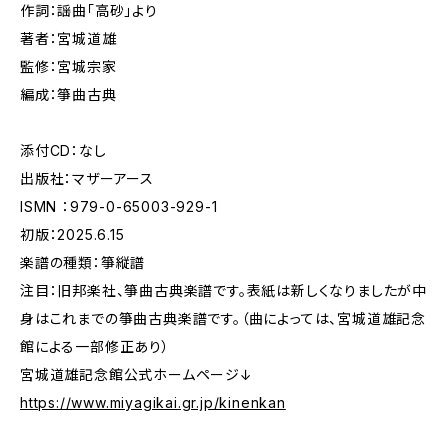
作詞：謡曲「高砂」より
著者：宮城道雄
監修：宮城宗家
編成：箏曲古典
添付CD：なし
出版社：マザーアース
ISMN ：979-0-65003-929-1
初版：2025.6.15
楽譜の種類：箏縦譜
注目：旧邦楽社、箏曲古典楽譜です。表紙は新しくなりましたが中
身はこれまでの箏曲古典楽譜です。（曲によっては、宮城道雄記念
館による一部修正あり）
宮城道雄記念館公式ホームページ↓
https://www.miyagikai.gr.jp/kinenkan