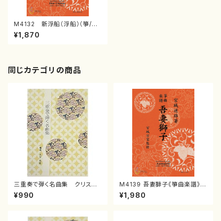
M4132 新浮船（浮船）（箏/宮
城道雄著・宮城宗家監修/箏曲古
¥1,870
典楽譜）
同じカテゴリの商品
三重奏で弾く名曲集 クリスマ
M4139 吾妻獅子《箏曲楽譜》
スメドレー( 箏2/大平光美 編
（箏/宮城道雄著・宮城宗家監修/
¥990
¥1,980
曲/楽譜）
箏曲古典楽譜）