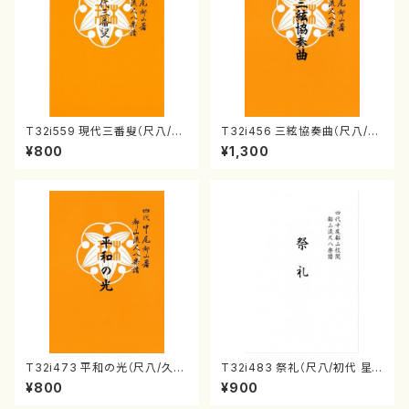
T32i559 現代三番叟（尺八/杵
T32i456 三絃協奏曲（尺八/中
屋正邦/楽譜）都山流公刊楽譜曲
能島欣一/楽譜）都山流公刊楽譜
¥800
¥1,300
番:2269
曲番:2164
T32i473 平和の光（尺八/久本
T32i483 祭礼（尺八/初代 星
玄智/楽譜）都山流公刊楽譜曲
田一山/楽譜）都山流公刊楽譜曲
¥800
¥900
番:2181
番:2191