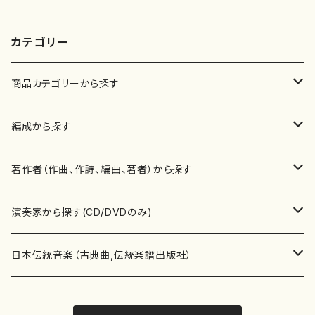
カテゴリー
商品カテゴリーから探す
楽譜
編成から探す
書籍
邦楽器
著作者（作曲、作詩、編曲、著者）から探す
書籍
箏・琴（ソロ）
CD・DVD
合唱
あ行
演奏家から探す(CD/DVDのみ)
テキストブック
箏・琴（合奏）
混声合唱
青木省三(アオキ ショウゾウ)
チケット
歌・声
か行
邦楽（箏、三味線、尺八等）演奏家
日本伝統音楽（古典曲,伝統楽譜出版社）
事典
三味線（ソロ）
女声合唱
青島広志（アオシマ ヒロシ）
ソプラノ
梯郁夫(カケハシ イクオ)
アルメリア（箏）
雑誌
洋楽器（鍵盤楽器）
さ行
声楽家・合唱団・朗読等
地歌箏曲（箏古典楽譜）