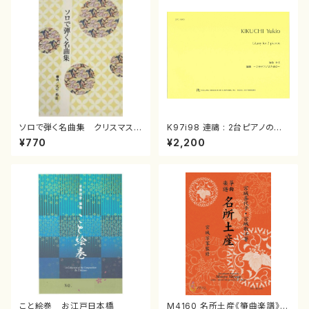
ソロで弾く名曲集 クリスマス・
K97i98 連禱 : 2台ピアノのた
イブ／恋人がサンタクロース(
めの（2 Pianos / 菊池 幸夫 /
¥770
¥2,200
箏独奏 /大平光美 編曲/楽
楽譜）
譜）
こと絵巻 お江戸日本橋
M4160 名所土産《箏曲楽譜》