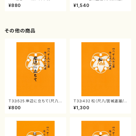
（箏/宮城喜代子・宮城数江著・
¥880
¥1,540
宮城宗家監修/箏曲古典楽譜）
その他の商品
T32i525 岸辺に立ちて（尺八/
T32i432 松（尺八/宮城道雄/
初代 中村双葉/楽譜）都山流公
楽譜）都山流公刊楽譜曲番:213
¥800
¥1,300
刊楽譜曲番:2234
8