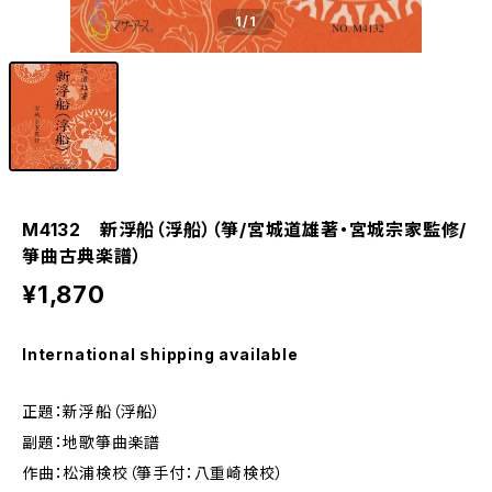
1
/1
M4132 新浮船（浮船）（箏/宮城道雄著・宮城宗家監修/
箏曲古典楽譜）
¥1,870
International shipping available
正題：新浮船（浮船）
副題：地歌箏曲楽譜
作曲：松浦検校（箏手付：八重崎検校）