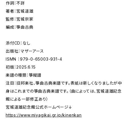
作詞：不詳
著者：宮城道雄
監修：宮城宗家
編成：箏曲古典
添付CD：なし
出版社：マザーアース
ISMN ：979-0-65003-931-4
初版：2025.6.15
楽譜の種類：箏縦譜
注目：旧邦楽社、箏曲古典楽譜です。表紙は新しくなりましたが中
身はこれまでの箏曲古典楽譜です。（曲によっては、宮城道雄記念
館による一部修正あり）
宮城道雄記念館公式ホームページ↓
https://www.miyagikai.gr.jp/kinenkan