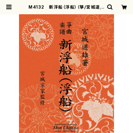
M4132 新浮船（浮船）（箏/宮城道雄
著・宮城宗家監修/箏曲古典楽譜） |
motherearth