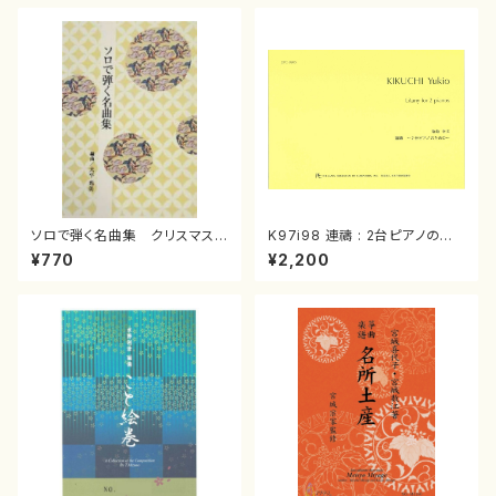
ソロで弾く名曲集 クリスマス・
K97i98 連禱 : 2台ピアノのた
イブ／恋人がサンタクロース(
めの（2 Pianos / 菊池 幸夫 /
¥770
¥2,200
箏独奏 /大平光美 編曲/楽
楽譜）
譜）