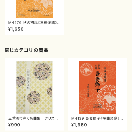
M4276 秋の初風《三絃楽譜》
（三絃/宮城道雄著・宮城宗家監
¥1,650
修/三絃楽譜）
同じカテゴリの商品
三重奏で弾く名曲集 クリスマ
M4139 吾妻獅子《箏曲楽譜》
スメドレー( 箏2/大平光美 編
（箏/宮城道雄著・宮城宗家監修/
¥990
¥1,980
曲/楽譜）
箏曲古典楽譜）