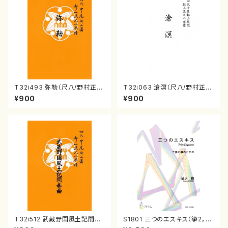
T32i493 弥勒（尺八/野村正
T32i063 滄溟（尺八/野村正
峰/楽譜）都山流公刊楽譜曲番:2
峰/尺八/都山式譜）都山流公刊
¥900
¥900
202
楽譜曲番:512
T32i512 武蔵野国風土記間奏
S1801 三つのエスキス（箏2，1
曲（尺八/初代 山川園松/楽譜）
7/清水 脩/楽譜）