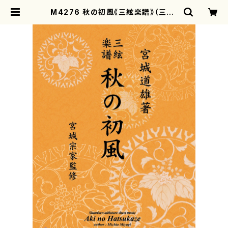
M4276 秋の初風《三絃楽譜》（三絃/
宮城道雄著・宮城宗家監修/三絃楽譜）
| motherearth