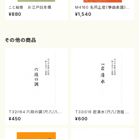
こと絵巻 お江戸日本橋
M4160 名所土産《箏曲楽譜》
（箏/宮城喜代子・宮城数江著・
¥880
¥1,540
宮城宗家監修/箏曲古典楽譜）
その他の商品
T32i164 六段の調（尺八/八橋
T32i016 岩清水（尺八/流祖 中
検校/楽譜）都山流公刊楽譜曲
尾都山/楽譜）都山：15
¥450
¥600
番:1016