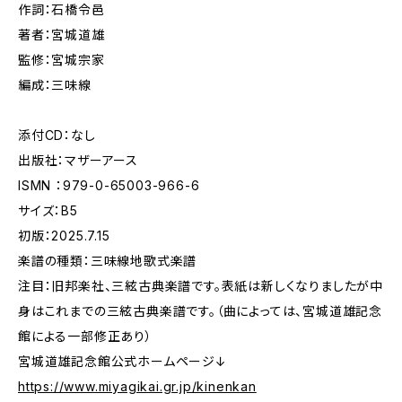
作詞：石橋令邑
著者：宮城道雄
監修：宮城宗家
編成：三味線
添付CD：なし
出版社：マザーアース
ISMN ：979-0-65003-966-6
サイズ：B5
初版：2025.7.15
楽譜の種類：三味線地歌式楽譜
注目：旧邦楽社、三絃古典楽譜です。表紙は新しくなりましたが中
身はこれまでの三絃古典楽譜です。（曲によっては、宮城道雄記念
館による一部修正あり）
宮城道雄記念館公式ホームページ↓
https://www.miyagikai.gr.jp/kinenkan