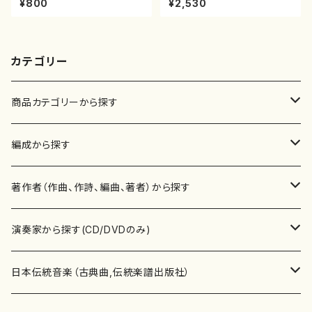
¥800
¥2,530
都山流公刊楽譜曲番:2221
カテゴリー
商品カテゴリーから探す
楽譜
編成から探す
書籍
邦楽器
著作者（作曲、作詩、編曲、著者）から探す
書籍
箏・琴（ソロ）
CD・DVD
合唱
あ行
演奏家から探す(CD/DVDのみ)
テキストブック
箏・琴（合奏）
混声合唱
青木省三(アオキ ショウゾウ)
チケット
歌・声
か行
邦楽（箏、三味線、尺八等）演奏家
日本伝統音楽（古典曲,伝統楽譜出版社）
事典
三味線（ソロ）
女声合唱
青島広志（アオシマ ヒロシ）
ソプラノ
梯郁夫(カケハシ イクオ)
アルメリア（箏）