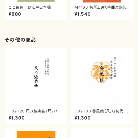
こと絵巻 お江戸日本橋
M4160 名所土産《箏曲楽譜》
（箏/宮城喜代子・宮城数江著・
¥880
¥1,540
宮城宗家監修/箏曲古典楽譜）
その他の商品
T32i120 尺八協奏曲（尺八/二
T32i103 春風籟（尺八/初代 石
代 山本邦山/尺八/都山式譜）都
垣征山/尺八/都山式譜）都山流
¥1,300
¥1,300
山流公刊楽譜曲番:569
公刊楽譜曲番:552