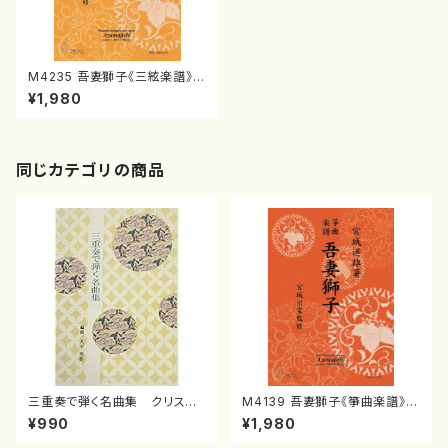
M4235 吾妻獅子《三絃楽譜》
（三絃/宮城道雄著・宮城宗家監
¥1,980
修/三絃楽譜）
同じカテゴリの商品
三重奏で弾く名曲集 クリスマ
M4139 吾妻獅子《箏曲楽譜》
スメドレー( 箏2/大平光美 編
（箏/宮城道雄著・宮城宗家監修/
¥990
¥1,980
曲/楽譜）
箏曲古典楽譜）