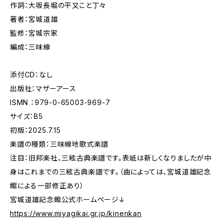
作詞：大坂長堀の平又こと丁々
著者：宮城道雄
監修：宮城宗家
編成：三味線
添付CD：なし
出版社：マザーアース
ISMN ：979-0-65003-969-7
サイズ：B5
初版：2025.7.15
楽譜の種類：三味線地歌式楽譜
注目：旧邦楽社、三絃古典楽譜です。表紙は新しくなりましたが中
身はこれまでの三絃古典楽譜です。（曲によっては、宮城道雄記念
館による一部修正あり）
宮城道雄記念館公式ホームページ↓
https://www.miyagikai.gr.jp/kinenkan