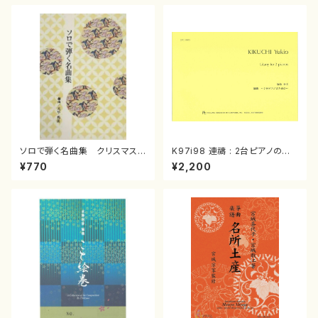
ソロで弾く名曲集 クリスマス・
K97i98 連禱 : 2台ピアノのた
イブ／恋人がサンタクロース(
めの（2 Pianos / 菊池 幸夫 /
¥770
¥2,200
箏独奏 /大平光美 編曲/楽
楽譜）
譜）