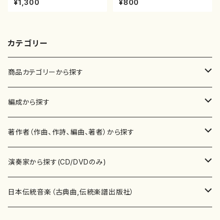
¥1,300
¥800
楽譜曲番:530
カテゴリー
商品カテゴリーから探す
楽譜
編成から探す
書籍
邦楽器
著作者（作曲、作詩、編曲、著者）から探す
書籍
箏・琴（ソロ）
CD・DVD
合唱
あ行
演奏家から探す(CD/DVDのみ)
テキストブック
箏・琴（合奏）
混声合唱
青木省三(アオキ ショウゾウ)
チケット
歌・声
か行
邦楽（箏、三味線、尺八等）演奏家
日本伝統音楽（古典曲,伝統楽譜出版社）
事典
三味線（ソロ）
女声合唱
青島広志（アオシマ ヒロシ）
ソプラノ
梯郁夫(カケハシ イクオ)
アルメリア（箏）