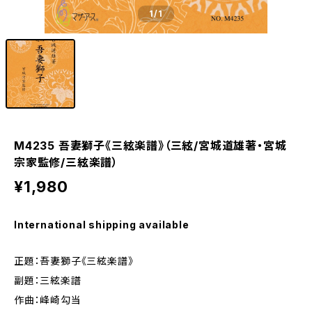
1
/1
M4235 吾妻獅子《三絃楽譜》（三絃/宮城道雄著・宮城
宗家監修/三絃楽譜）
¥1,980
International shipping available
正題：吾妻獅子《三絃楽譜》
副題：三絃楽譜
作曲：峰崎勾当