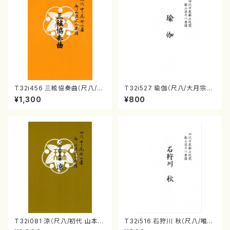
T32i456 三絃協奏曲（尺八/中
T32i527 瑜伽（尺八/大月宗明/
能島欣一/楽譜）都山流公刊楽譜
楽譜）都山流公刊楽譜曲番:223
¥1,300
¥800
曲番:2164
6
T32i081 涼（尺八/初代 山本邦
T32i516 石狩川 秋（尺八/唯是
山/尺八/都山式譜）都山流公刊
震一/楽譜）都山no:2225