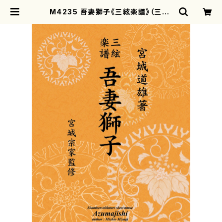
M4235 吾妻獅子《三絃楽譜》（三絃/
宮城道雄著・宮城宗家監修/三絃楽譜）
| motherearth