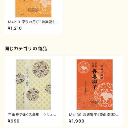
M4213 深夜の月《三絃楽譜》
（三絃/宮城道雄著・宮城宗家監
¥1,210
修/三絃楽譜）
同じカテゴリの商品
三重奏で弾く名曲集 クリスマ
M4139 吾妻獅子《箏曲楽譜》
スメドレー( 箏2/大平光美 編
（箏/宮城道雄著・宮城宗家監修/
¥990
¥1,980
曲/楽譜）
箏曲古典楽譜）