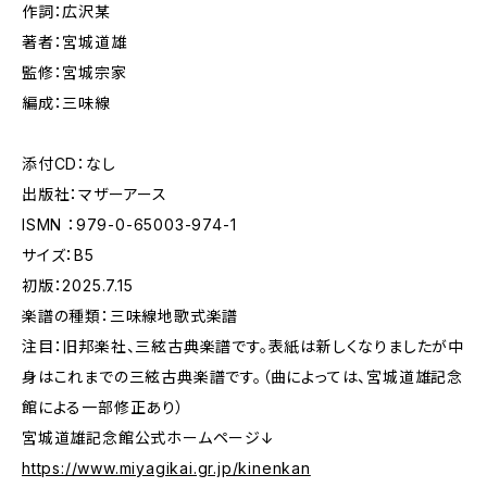
作詞：広沢某
著者：宮城道雄
監修：宮城宗家
編成：三味線
添付CD：なし
出版社：マザーアース
ISMN ：979-0-65003-974-1
サイズ：B5
初版：2025.7.15
楽譜の種類：三味線地歌式楽譜
注目：旧邦楽社、三絃古典楽譜です。表紙は新しくなりましたが中
身はこれまでの三絃古典楽譜です。（曲によっては、宮城道雄記念
館による一部修正あり）
宮城道雄記念館公式ホームページ↓
https://www.miyagikai.gr.jp/kinenkan