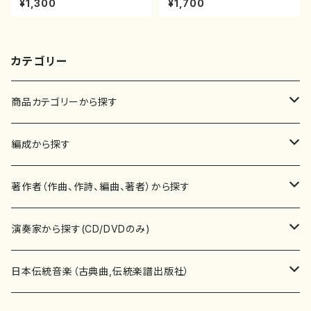
¥1,300
¥1,700
曲番:2073
譜）都山流公刊楽譜曲番:571
カテゴリー
商品カテゴリーから探す
楽譜
編成から探す
書籍
邦楽器
著作者（作曲、作詩、編曲、著者）から探す
書籍
箏・琴（ソロ）
CD・DVD
合唱
あ行
演奏家から探す(CD/DVDのみ)
テキストブック
箏・琴（合奏）
混声合唱
青木省三(アオキ ショウゾウ)
チケット
歌・声
か行
邦楽（箏、三味線、尺八等）演奏家
日本伝統音楽（古典曲,伝統楽譜出版社）
事典
三味線（ソロ）
女声合唱
青島広志（アオシマ ヒロシ）
ソプラノ
梯郁夫(カケハシ イクオ)
アルメリア（箏）