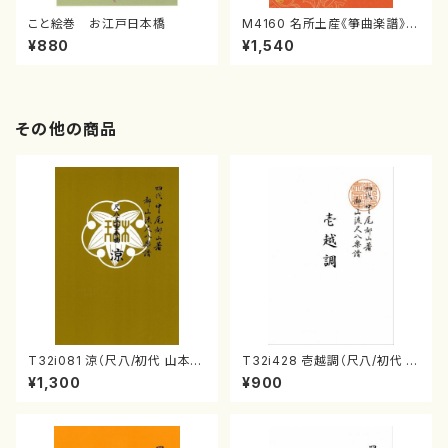
こと絵巻 お江戸日本橋
M4160 名所土産《箏曲楽譜》
（箏/宮城喜代子・宮城数江著・
¥880
¥1,540
宮城宗家監修/箏曲古典楽譜）
その他の商品
T32i081 涼（尺八/初代 山本邦
T32i428 壱越調（尺八/初代 中
山/尺八/都山式譜）都山流公刊
村双葉/楽譜）都山流公刊楽譜曲
¥1,300
¥900
楽譜曲番:530
番:2133