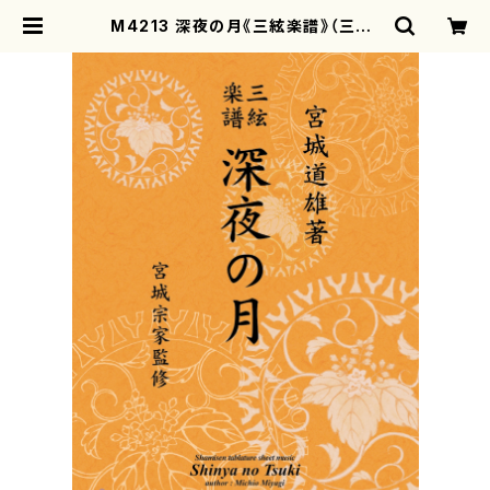
M4213 深夜の月《三絃楽譜》（三絃/
宮城道雄著・宮城宗家監修/三絃楽譜）
| motherearth