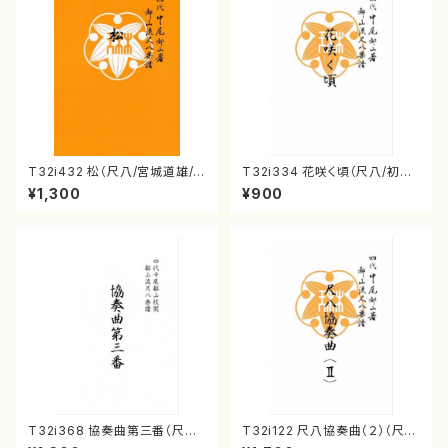
T32i432 松（尺八/宮城道雄/
T32i334 花咲く頃（尺八/初代
楽譜）都山流公刊楽譜曲番:213
山川園松/楽譜）都山流公刊楽譜
¥1,300
¥900
8
曲番:2037
T32i368 協奏曲第三番（尺八/
T32i122 尺八協奏曲（２）（尺
唯是震一/楽譜）都山流公刊楽譜
八/二代 山本邦山/尺八/都山式