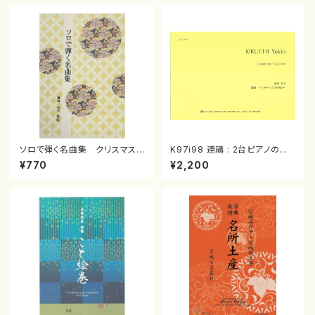
ソロで弾く名曲集 クリスマス・
K97i98 連禱 : 2台ピアノのた
イブ／恋人がサンタクロース(
めの（2 Pianos / 菊池 幸夫 /
¥770
¥2,200
箏独奏 /大平光美 編曲/楽
楽譜）
譜）