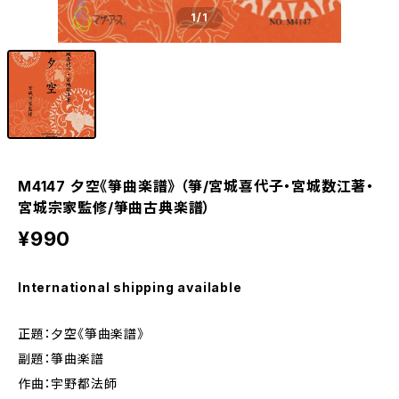
1
/1
M4147 夕空《箏曲楽譜》 （箏/宮城喜代子・宮城数江著・
宮城宗家監修/箏曲古典楽譜）
¥990
International shipping available
正題：夕空《箏曲楽譜》
副題：箏曲楽譜
作曲：宇野都法師