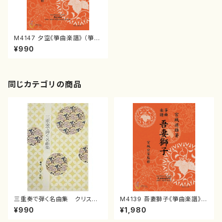
M4147 夕空《箏曲楽譜》 （箏/
宮城喜代子・宮城数江著・宮城
¥990
宗家監修/箏曲古典楽譜）
同じカテゴリの商品
三重奏で弾く名曲集 クリスマ
M4139 吾妻獅子《箏曲楽譜》
スメドレー( 箏2/大平光美 編
（箏/宮城道雄著・宮城宗家監修/
¥990
¥1,980
曲/楽譜）
箏曲古典楽譜）