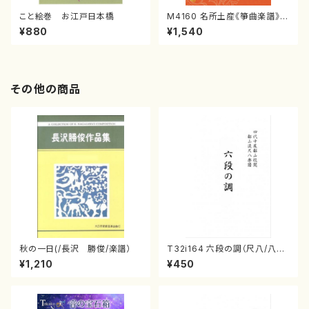
こと絵巻 お江戸日本橋
M4160 名所土産《箏曲楽譜》
（箏/宮城喜代子・宮城数江著・
¥880
¥1,540
宮城宗家監修/箏曲古典楽譜）
その他の商品
秋の一日(/長沢 勝俊/楽譜）
T32i164 六段の調（尺八/八橋
検校/楽譜）都山流公刊楽譜曲
¥1,210
¥450
番:1016