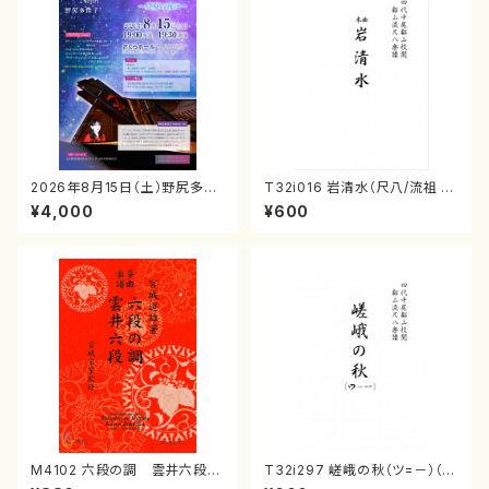
2026年8月15日（土）野尻多佳
T32i016 岩清水（尺八/流祖 中
子ピアノリサイタル 音の宝石
尾都山/楽譜）都山：15
¥4,000
¥600
箱チケット一般
M4102 六段の調 雲井六段
T32i297 嵯峨の秋（ツ=－）（尺
（箏/宮城道雄著・宮城宗家監修/
八/菊末検校/楽譜）都山流公刊