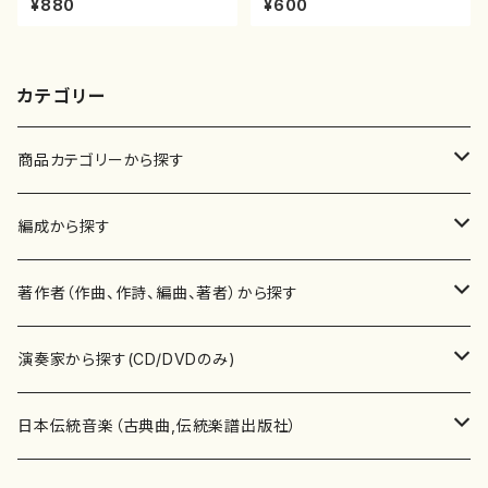
¥880
¥600
箏曲古典楽譜）
楽譜曲番:1152
カテゴリー
商品カテゴリーから探す
楽譜
編成から探す
書籍
邦楽器
著作者（作曲、作詩、編曲、著者）から探す
書籍
箏・琴（ソロ）
CD・DVD
合唱
あ行
演奏家から探す(CD/DVDのみ)
テキストブック
箏・琴（合奏）
混声合唱
青木省三(アオキ ショウゾウ)
チケット
歌・声
か行
邦楽（箏、三味線、尺八等）演奏家
日本伝統音楽（古典曲,伝統楽譜出版社）
事典
三味線（ソロ）
女声合唱
青島広志（アオシマ ヒロシ）
ソプラノ
梯郁夫(カケハシ イクオ)
アルメリア（箏）