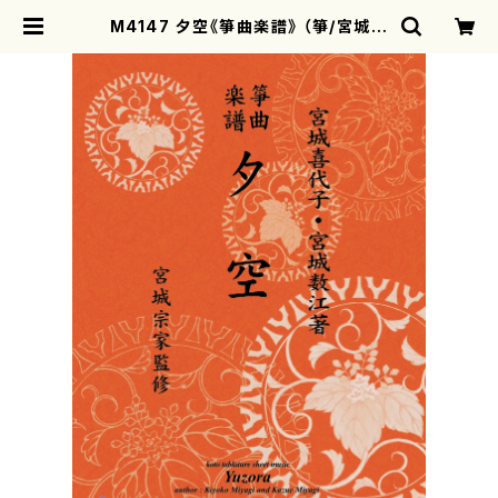
M4147 夕空《箏曲楽譜》 （箏/宮城喜
代子・宮城数江著・宮城宗家監修/箏曲
古典楽譜） | motherearth