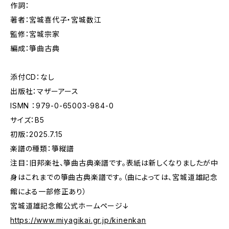
作詞：
著者：宮城喜代子・宮城数江
監修：宮城宗家
編成：箏曲古典
添付CD：なし
出版社：マザーアース
ISMN ：979-0-65003-984-0
サイズ：B5
初版：2025.7.15
楽譜の種類：箏縦譜
注目：旧邦楽社、箏曲古典楽譜です。表紙は新しくなりましたが中
身はこれまでの箏曲古典楽譜です。（曲によっては、宮城道雄記念
館による一部修正あり）
宮城道雄記念館公式ホームページ↓
https://www.miyagikai.gr.jp/kinenkan