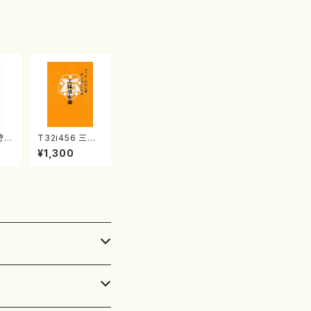
子・宮城数江著・
宮城宗家監修/
箏曲古典楽譜）
狩
T32i456 三絃
唯是
協奏曲（尺八/中
¥1,300
都山
能島欣一/楽譜）
都山流公刊楽譜
曲番:2164