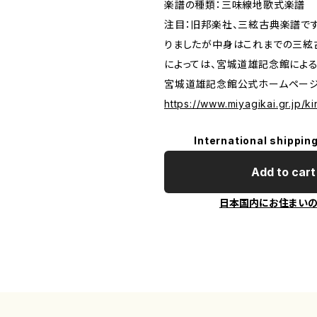
楽譜の種類：三味線地歌式楽譜
注目：旧邦楽社、三絃古典楽譜で
りましたが中身はこれまでの三絃
によっては、宮城道雄記念館によ
宮城道雄記念館公式ホームペー
https://www.miyagikai.gr.jp/k
International shipping
Add to cart
日本国内にお住まい