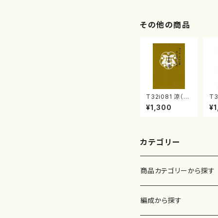
2/大平光美 編
著
曲/楽譜）
修
譜
その他の商品
T32i081 涼（尺
T3
八/初代 山本邦
合
¥1,300
¥1
山/尺八/都山式
本
譜）都山流公刊
山
楽譜曲番:530
番:
カテゴリー
商品カテゴリーから探す
楽譜
編成から探す