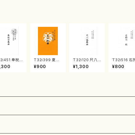
・宮城宗家監
ンタクロース(
菊池 幸夫 / 楽
/箏曲古典楽
箏独奏 /大平
譜）
）
光美 編曲/楽
譜）
2i451 奉祝
T32i399 夏の
T32i120 尺八
T32i516 石
奏曲（尺八/久
組曲（尺八/初代
協奏曲（尺八/二
川 秋（尺八/
,300
¥900
¥1,300
¥800
玄智/楽譜）都
山川園松/楽譜）
代 山本邦山/尺
震一/楽譜）
流公刊楽譜曲
都山流公刊楽譜
八/都山式譜）都
no:2225
2158
曲番:2104
山流公刊楽譜曲
番:569