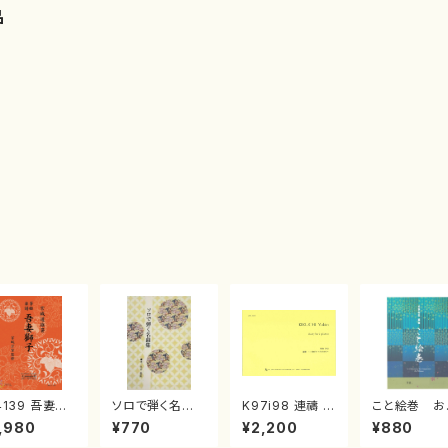
品
4139 吾妻獅
ソロで弾く名曲
K97i98 連禱 :
こと絵巻 お
《箏曲楽譜》
集 クリスマス・
2台ピアノのため
戸日本橋
,980
¥770
¥2,200
¥880
箏/宮城道雄
イブ／恋人がサ
の（2 Pianos /