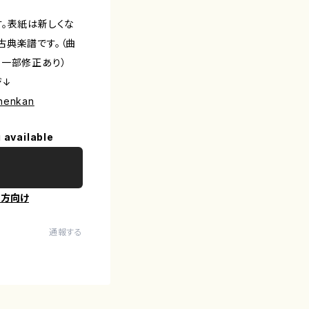
す。表紙は新しくな
古典楽譜です。（曲
る一部修正あり）
ジ↓
inenkan
 available
の方向け
通報する