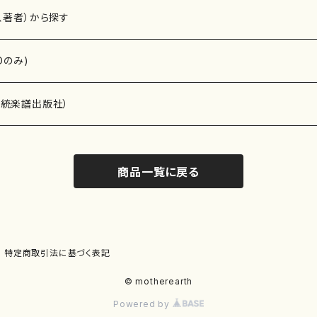
、著者）から探す
Dのみ)
）演奏家
伝統楽譜出版社）
商品一覧に戻る
)
オルガン等）演奏家
譜）
唱・女声合唱）
ン（ピアノ）
、ギター等）演奏家
線楽譜）
特定商取引法に基づく表記
シ）
ロ）
、クラリネット等）演奏家
譜出版社）
© motherearth
Powered by
奏）