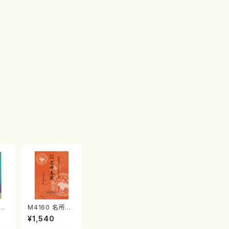
江
M4160 名所土
産《箏曲楽譜》
¥1,540
（箏/宮城喜代