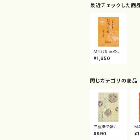
最近チェックした商
M4229 玉の台
《三絃楽譜》 （三
¥1,650
絃/宮城道作曲・
雄著・宮城宗家
監修/三絃楽譜）
同じカテゴリの商品
三重奏で弾く名
M
曲集 クリスマ
子
¥990
¥1
スメドレー( 箏
（