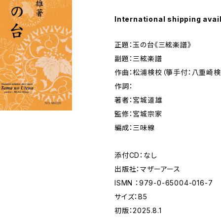
International shipping avai
正題：玉の台《三絃楽譜》
副題：三絃楽譜
作曲：松浦検校（箏手付：八重崎検
作詞：
著者：宮城道雄
監修：宮城宗家
編成：三味線
添付CD：なし
出版社：マザーアース
ISMN ：979-0-65004-016-7
サイズ：B5
初版：2025.8.1