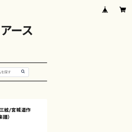
アース
（三絃/宮城道作
楽譜）