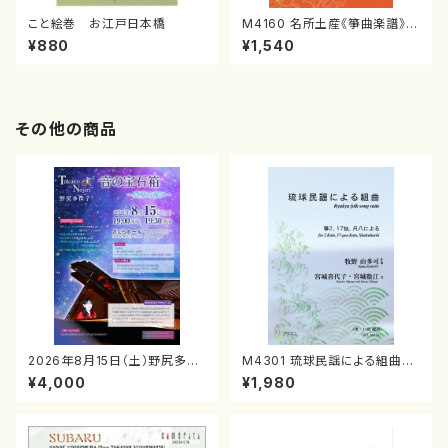
こと絵巻 お江戸日本橋
M4160 名所土産《箏曲楽譜》
（箏/宮城喜代子・宮城数江著・
¥880
¥1,540
宮城宗家監修/箏曲古典楽譜）
その他の商品
2026年8月15日（土）野尻多佳
M4301 琉球民謡による組曲
子ピアノリサイタル 音の宝石
（箏/牧野由多可作曲/宮城喜代
¥4,000
¥1,980
箱チケット一般
子・宮城数江著/箏曲楽譜）