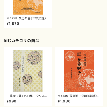
M4258 夕辺の雲《三絃楽譜》
（三絃/宮城喜代子・宮城数江
¥1,870
著・宮城宗家監修/三絃楽譜）
同じカテゴリの商品
三重奏で弾く名曲集 クリスマ
M4139 吾妻獅子《箏曲楽譜》
スメドレー( 箏2/大平光美 編
（箏/宮城道雄著・宮城宗家監修/
¥990
¥1,980
曲/楽譜）
箏曲古典楽譜）