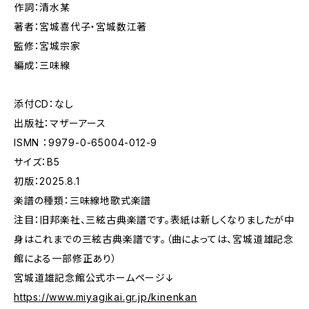
作詞：清水某
著者：宮城喜代子・宮城数江著
監修：宮城宗家
編成：三味線
添付CD：なし
出版社：マザーアース
ISMN ：9979-0-65004-012-9
サイズ：B5
初版：2025.8.1
楽譜の種類：三味線地歌式楽譜
注目：旧邦楽社、三絃古典楽譜です。表紙は新しくなりましたが中
身はこれまでの三絃古典楽譜です。（曲によっては、宮城道雄記念
館による一部修正あり）
宮城道雄記念館公式ホームページ↓
https://www.miyagikai.gr.jp/kinenkan