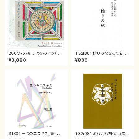
28CM-578 すばるの七ツ（二
T32i361 稔りの秋（尺八/初代
十絃箏/クラリネット/ヴァイオリ
山川園松/楽譜） 都山流公刊楽
¥3,080
¥800
ン/チェロ/吉松 隆：/CD）
譜曲番:2066
S1801 三つのエスキス（箏2，1
T32i081 涼（尺八/初代 山本邦
7/清水 脩/楽譜）
山/尺八/都山式譜）都山流公刊