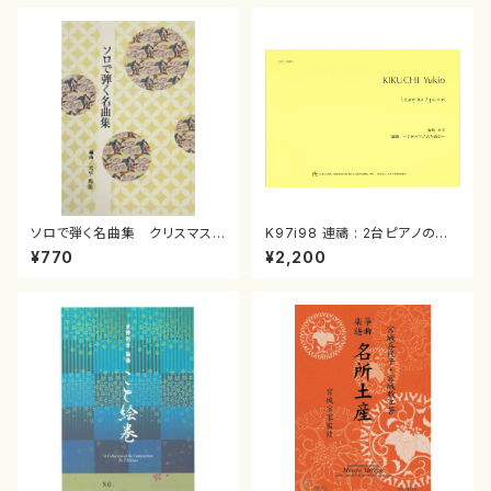
ソロで弾く名曲集 クリスマス・
K97i98 連禱 : 2台ピアノのた
イブ／恋人がサンタクロース(
めの（2 Pianos / 菊池 幸夫 /
¥770
¥2,200
箏独奏 /大平光美 編曲/楽
楽譜）
譜）