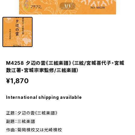
1
/1
M4258 夕辺の雲《三絃楽譜》（三絃/宮城喜代子・宮城
数江著・宮城宗家監修/三絃楽譜）
¥1,870
International shipping available
正題：夕辺の雲《三絃楽譜》
副題：三絃楽譜
作曲：菊岡検校又は光崎検校