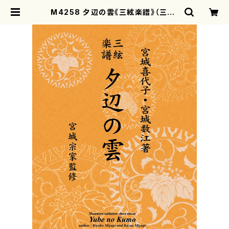
M4258 夕辺の雲《三絃楽譜》（三絃/
宮城喜代子・宮城数江著・宮城宗家監
修/三絃楽譜） | motherearth