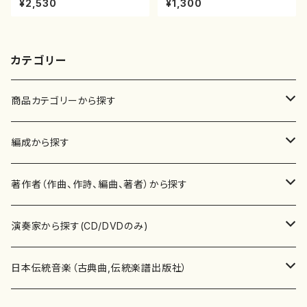
¥2,530
¥1,300
楽譜曲番:530
カテゴリー
商品カテゴリーから探す
楽譜
編成から探す
書籍
邦楽器
著作者（作曲、作詩、編曲、著者）から探す
書籍
箏・琴（ソロ）
CD・DVD
合唱
あ行
演奏家から探す(CD/DVDのみ)
テキストブック
箏・琴（合奏）
混声合唱
青木省三(アオキ ショウゾウ)
チケット
歌・声
か行
邦楽（箏、三味線、尺八等）演奏家
日本伝統音楽（古典曲,伝統楽譜出版社）
事典
三味線（ソロ）
女声合唱
青島広志（アオシマ ヒロシ）
ソプラノ
梯郁夫(カケハシ イクオ)
アルメリア（箏）