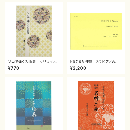
ソロで弾く名曲集 クリスマス・
K97i98 連禱 : 2台ピアノのた
イブ／恋人がサンタクロース(
めの（2 Pianos / 菊池 幸夫 /
¥770
¥2,200
箏独奏 /大平光美 編曲/楽
楽譜）
譜）