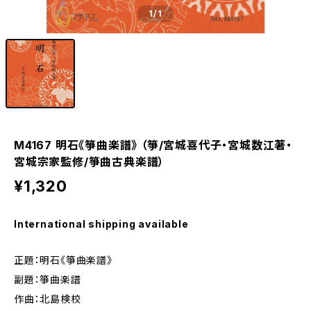
1
/1
M4167 明石《箏曲楽譜》 （箏/宮城喜代子・宮城数江著・
宮城宗家監修/箏曲古典楽譜）
¥1,320
International shipping available
正題：明石《箏曲楽譜》
副題：箏曲楽譜
作曲：北島検校