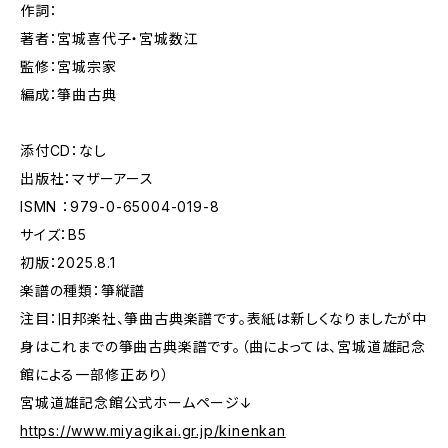
作詞：
著者：宮城喜代子・宮城数江
監修：宮城宗家
編成：箏曲古典
添付CD：なし
出版社：マザーアース
ISMN ：979-0-65004-019-8
サイズ：B5
初版：2025.8.1
楽譜の種類：箏縦譜
注目：旧邦楽社、箏曲古典楽譜です。表紙は新しくなりましたが中
身はこれまでの箏曲古典楽譜です。（曲によっては、宮城道雄記念
館による一部修正あり）
宮城道雄記念館公式ホームページ↓
https://www.miyagikai.gr.jp/kinenkan