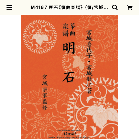
M4167 明石《箏曲楽譜》 （箏/宮城喜
代子・宮城数江著・宮城宗家監修/箏曲
古典楽譜） | motherearth