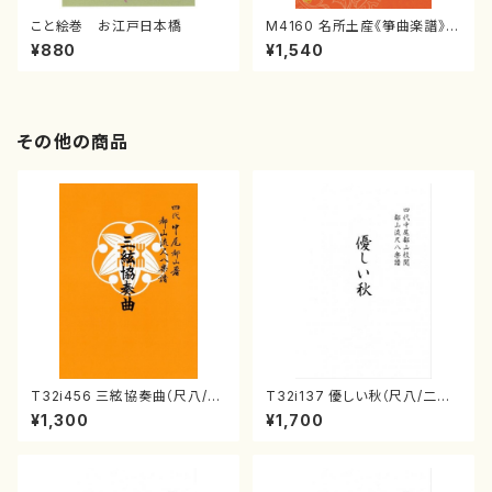
こと絵巻 お江戸日本橋
M4160 名所土産《箏曲楽譜》
（箏/宮城喜代子・宮城数江著・
¥880
¥1,540
宮城宗家監修/箏曲古典楽譜）
その他の商品
T32i456 三絃協奏曲（尺八/中
T32i137 優しい秋（尺八/二代
能島欣一/楽譜）都山流公刊楽譜
山本邦山/尺八/都山式譜）都山
¥1,300
¥1,700
曲番:2164
流公刊楽譜曲番:586