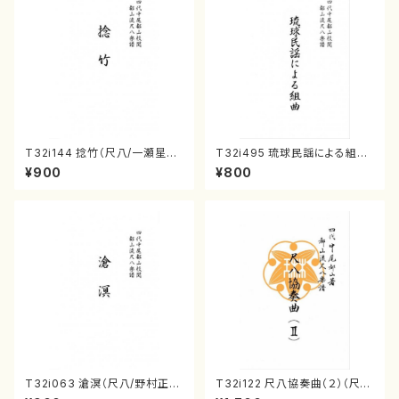
T32i144 捻竹（尺八/一瀬星山/
T32i495 琉球民謡による組曲
尺八/都山式譜）都山流公刊楽譜
（尺八/牧野由多可/楽譜）都山n
¥900
¥800
曲番:593
o:2204
T32i063 滄溟（尺八/野村正
T32i122 尺八協奏曲（２）（尺
峰/尺八/都山式譜）都山流公刊
八/二代 山本邦山/尺八/都山式