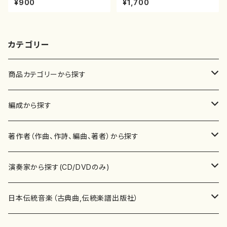
¥900
¥1,700
楽譜曲番:512
譜）都山流公刊楽譜曲番:571
カテゴリー
商品カテゴリーから探す
楽譜
編成から探す
書籍
邦楽器
著作者（作曲、作詩、編曲、著者）から探す
書籍
箏・琴（ソロ）
CD・DVD
合唱
あ行
演奏家から探す(CD/DVDのみ)
テキストブック
箏・琴（合奏）
混声合唱
青木省三(アオキ ショウゾウ)
チケット
歌・声
か行
邦楽（箏、三味線、尺八等）演奏家
日本伝統音楽（古典曲,伝統楽譜出版社）
事典
三味線（ソロ）
女声合唱
青島広志（アオシマ ヒロシ）
ソプラノ
梯郁夫(カケハシ イクオ)
アルメリア（箏）