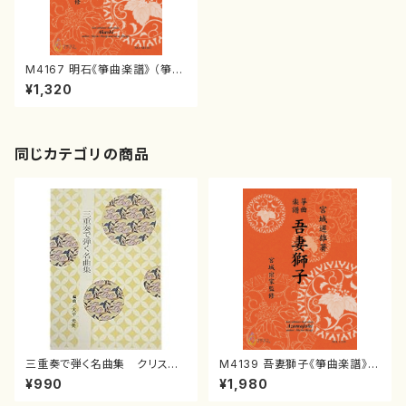
M4167 明石《箏曲楽譜》 （箏/
宮城喜代子・宮城数江著・宮城
¥1,320
宗家監修/箏曲古典楽譜）
同じカテゴリの商品
三重奏で弾く名曲集 クリスマ
M4139 吾妻獅子《箏曲楽譜》
スメドレー( 箏2/大平光美 編
（箏/宮城道雄著・宮城宗家監修/
¥990
¥1,980
曲/楽譜）
箏曲古典楽譜）