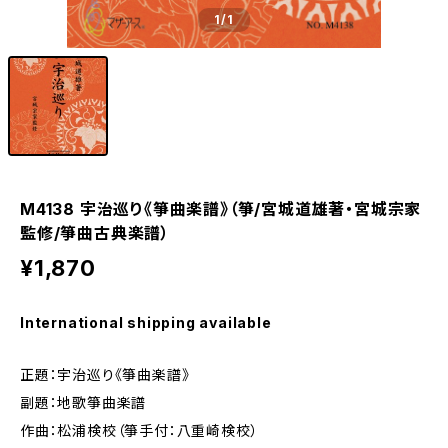
1
/1
M4138 宇治巡り《箏曲楽譜》（箏/宮城道雄著・宮城宗家
監修/箏曲古典楽譜）
¥1,870
International shipping available
正題：宇治巡り《箏曲楽譜》
副題：地歌箏曲楽譜
作曲：松浦検校（箏手付：八重崎検校）