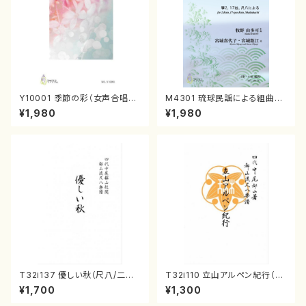
Y10001 季節の彩（女声合唱、
M4301 琉球民謡による組曲
ピアノ/山岸徹/楽譜）
（箏/牧野由多可作曲/宮城喜代
¥1,980
¥1,980
子・宮城数江著/箏曲楽譜）
T32i137 優しい秋（尺八/二代
T32i110 立山アルペン紀行（尺
山本邦山/尺八/都山式譜）都山
八/初代 石垣征山/尺八/都山式
¥1,700
¥1,300
流公刊楽譜曲番:586
譜）都山流公刊楽譜曲番:559