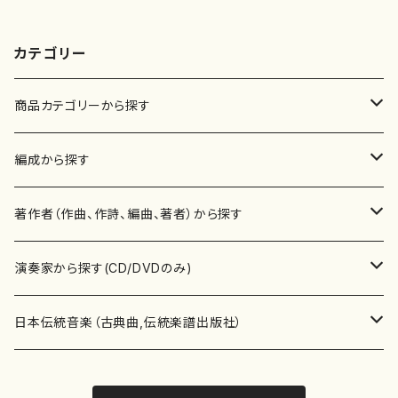
カテゴリー
商品カテゴリーから探す
楽譜
編成から探す
書籍
邦楽器
著作者（作曲、作詩、編曲、著者）から探す
書籍
箏・琴（ソロ）
CD・DVD
合唱
あ行
演奏家から探す(CD/DVDのみ)
テキストブック
箏・琴（合奏）
混声合唱
青木省三(アオキ ショウゾウ)
チケット
歌・声
か行
邦楽（箏、三味線、尺八等）演奏家
日本伝統音楽（古典曲,伝統楽譜出版社）
事典
三味線（ソロ）
女声合唱
青島広志（アオシマ ヒロシ）
ソプラノ
梯郁夫(カケハシ イクオ)
アルメリア（箏）
雑誌
洋楽器（鍵盤楽器）
さ行
声楽家・合唱団・朗読等
地歌箏曲（箏古典楽譜）