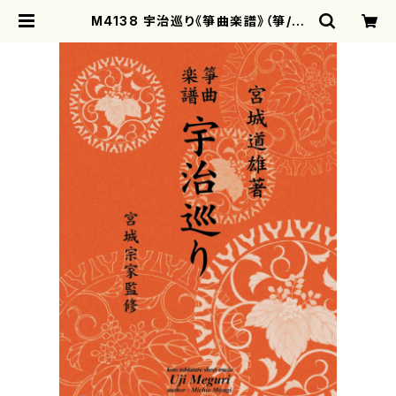
M4138 宇治巡り《箏曲楽譜》（箏/宮
城道雄著・宮城宗家監修/箏曲古典楽
譜） | motherearth