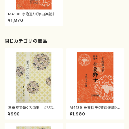
M4138 宇治巡り《箏曲楽譜》
（箏/宮城道雄著・宮城宗家監修/
¥1,870
箏曲古典楽譜）
同じカテゴリの商品
三重奏で弾く名曲集 クリスマ
M4139 吾妻獅子《箏曲楽譜》
スメドレー( 箏2/大平光美 編
（箏/宮城道雄著・宮城宗家監修/
¥990
¥1,980
曲/楽譜）
箏曲古典楽譜）