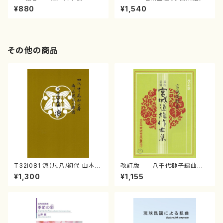
（箏/宮城喜代子・宮城数江著・
¥880
¥1,540
宮城宗家監修/箏曲古典楽譜）
その他の商品
T32i081 涼（尺八/初代 山本邦
改訂版 八千代獅子編曲
山/尺八/都山式譜）都山流公刊
（編曲八千代獅子）(/宮城道
¥1,300
¥1,155
楽譜曲番:530
雄/楽譜）