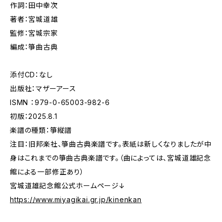
作詞：田中幸次
著者：宮城道雄
監修：宮城宗家
編成：箏曲古典
添付CD：なし
出版社：マザーアース
ISMN ：979-0-65003-982-6
初版：2025.8.1
楽譜の種類：箏縦譜
注目：旧邦楽社、箏曲古典楽譜です。表紙は新しくなりましたが中
身はこれまでの箏曲古典楽譜です。（曲によっては、宮城道雄記念
館による一部修正あり）
宮城道雄記念館公式ホームページ↓
https://www.miyagikai.gr.jp/kinenkan