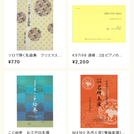
ソロで弾く名曲集 クリスマス・
K97i98 連禱 : 2台ピアノのた
イブ／恋人がサンタクロース(
めの（2 Pianos / 菊池 幸夫 /
¥770
¥2,200
箏独奏 /大平光美 編曲/楽
楽譜）
譜）
こと絵巻 お江戸日本橋
M4160 名所土産《箏曲楽譜》