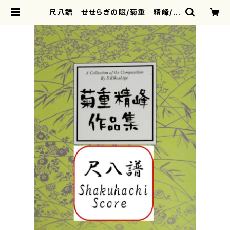
尺八譜 せせらぎの賦/菊重 精峰/楽
譜） | motherearth