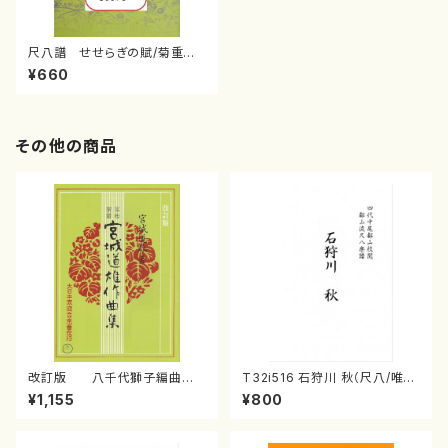
尺八譜 せせらぎの賦/菊重
精峰/楽譜）
¥660
その他の商品
改訂版 八千代獅子編曲
T32i516 石狩川 秋（尺八/唯是
（編曲八千代獅子）(/宮城道
震一/楽譜）都山no:2225
¥1,155
¥800
雄/楽譜）