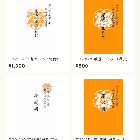
T32i110 立山アルペン紀行（尺
T32i525 岸辺に立ちて（尺八/
八/初代 石垣征山/尺八/都山式
初代 中村双葉/楽譜）都山流公
¥1,300
¥800
譜）都山流公刊楽譜曲番:559
刊楽譜曲番:2234
T32i428 壱越調（尺八/初代 中
T32i454 慶祝調（尺八/久本玄