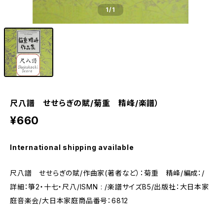
1
/1
尺八譜 せせらぎの賦/菊重 精峰/楽譜）
¥660
International shipping available
尺八譜 せせらぎの賦/作曲家(著者など）：菊重 精峰/編成：/
詳細：箏2・十七・尺八/ISMN : /楽譜サイズB5/出版社：大日本家
庭音楽会/大日本家庭商品番号：6812