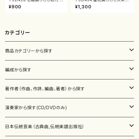
村双葉/楽譜）都山流公刊楽譜曲
智/楽譜）都山流公刊楽譜曲番:2
¥900
¥1,300
番:2133
161
カテゴリー
商品カテゴリーから探す
楽譜
編成から探す
書籍
邦楽器
著作者（作曲、作詩、編曲、著者）から探す
書籍
箏・琴（ソロ）
CD・DVD
合唱
あ行
演奏家から探す(CD/DVDのみ)
テキストブック
箏・琴（合奏）
混声合唱
青木省三(アオキ ショウゾウ)
チケット
歌・声
か行
邦楽（箏、三味線、尺八等）演奏家
日本伝統音楽（古典曲,伝統楽譜出版社）