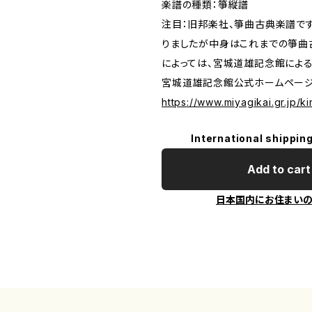
楽譜の種類：箏縦譜
注目：旧邦楽社、箏曲古典楽譜で
りましたが中身はこれまでの箏曲
によっては、宮城道雄記念館によ
宮城道雄記念館公式ホームペー
https://www.miyagikai.gr.jp/k
International shipping
Add to cart
日本国内にお住まい