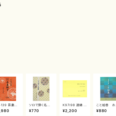
品
4139 吾妻獅
ソロで弾く名曲
K97i98 連禱 :
こと絵巻 お
《箏曲楽譜》
集 クリスマス・
2台ピアノのため
戸日本橋
,980
¥770
¥2,200
¥880
箏/宮城道雄
イブ／恋人がサ
の（2 Pianos /