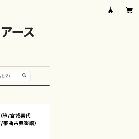
アース
 （箏/宮城喜代
/箏曲古典楽譜）