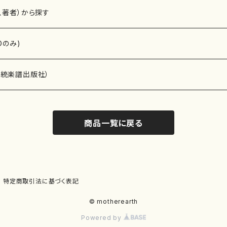
、著者）から探す
Dのみ)
）演奏家
伝統楽譜出版社）
商品一覧に戻る
)
オルガン等）演奏家
譜）
唱・女声合唱）
ン（ピアノ）
、ギター等）演奏家
線楽譜）
特定商取引法に基づく表記
シ）
ロ）
、クラリネット等）演奏家
譜出版社）
© motherearth
Powered by
奏）