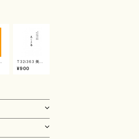
子・宮城数江著・
宮城宗家監修/
箏曲古典楽譜）
代
T32i363 美し
/杵
き春（尺八/久本
¥900
）都
玄智/楽譜）都山
譜曲
流公刊楽譜曲番:
2068