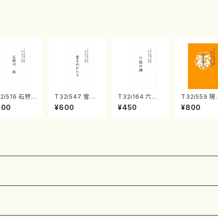
・宮城宗家監
ンタクロース(
菊池 幸夫 / 楽
/箏曲古典楽
箏独奏 /大平
譜）
）
光美 編曲/楽
譜）
2i516 石狩
T32i547 雪も
T32i164 六段
T32i559 現
 秋（尺八/唯是
のがたり（尺八/
の調（尺八/八橋
三番叟（尺八
800
¥600
¥450
¥800
一/楽譜）都山
沢井忠夫/楽譜）
検校/楽譜）都山
屋正邦/楽譜
:2225
都山流公刊楽譜
流公刊楽譜曲番:
山流公刊楽
曲番:2256
1016
番:2269