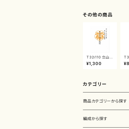
2/大平光美 編
著
曲/楽譜）
修
譜
その他の商品
T32i110 立山ア
T3
ルペン紀行（尺
川
¥1,300
¥
八/初代 石垣征
震
山/尺八/都山式
no
譜）都山流公刊
楽譜曲番:559
カテゴリー
商品カテゴリーから探す
楽譜
編成から探す