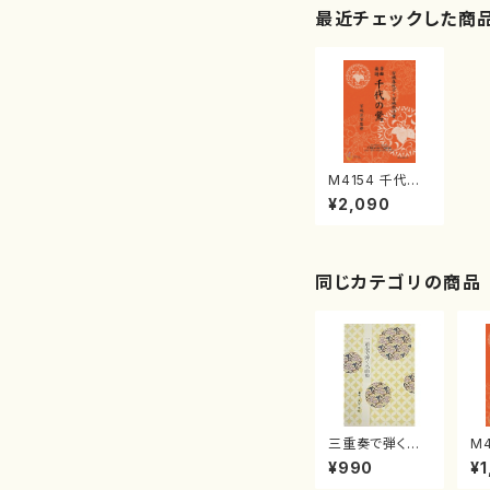
最近チェックした商
M4154 千代の
鶯《箏曲楽譜》
¥2,090
（箏/宮城喜代
子・宮城数江著・
宮城宗家監修/
箏曲古典楽譜）
同じカテゴリの商品
三重奏で弾く名
M
曲集 クリスマ
子
¥990
¥1
スメドレー( 箏
（