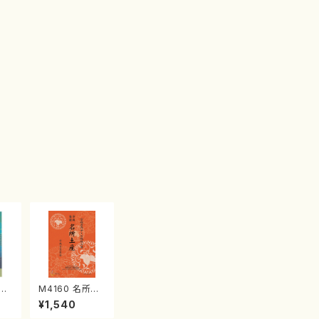
江
M4160 名所土
産《箏曲楽譜》
¥1,540
（箏/宮城喜代