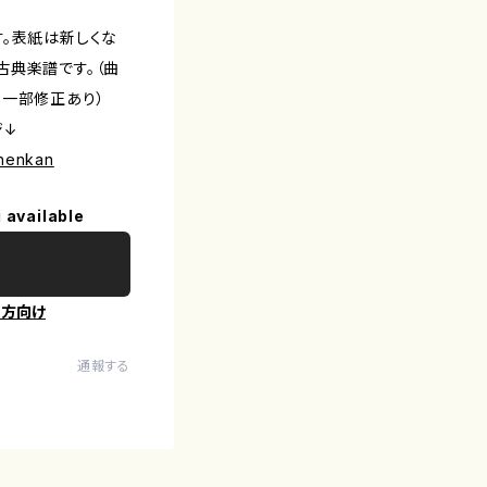
す。表紙は新しくな
古典楽譜です。（曲
る一部修正あり）
ジ↓
inenkan
 available
の方向け
通報する