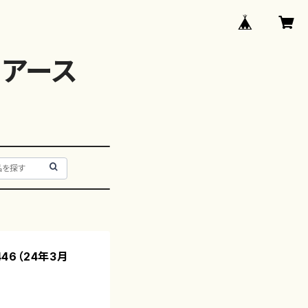
アース
446（24年3月