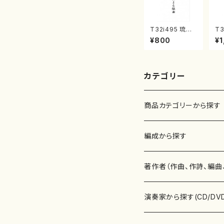
T32i495 琉球
T3
民謡による組曲
曲
¥800
¥1
（尺八/牧野由多
唯
可/楽譜）都山n
都
o:2204
曲
カテゴリー
商品カテゴリーから探す
楽譜
編成から探す
書籍
邦楽器
著作者（作曲、作詩、編曲
書籍
箏・琴（ソロ）
CD・DVD
合唱
あ行
演奏家から探す(CD/DV
テキストブック
箏・琴（合奏）