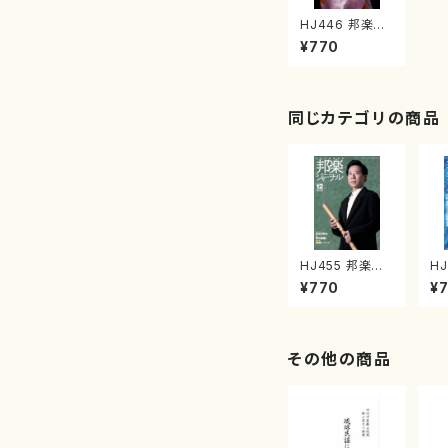
HJ446 邦楽ジ
ャーナルVol.44
¥770
6（24年3月号）
同じカテゴリの商品
HJ455 邦楽ジ
H
ャーナルVol.45
ャー
¥770
¥
5（24年12月号）
2
（雑誌）
（
その他の商品