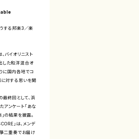
lable
うする邦楽3／楽
、バイオリニスト
出した和洋混合オ
切りに国内各地でコ
器に対する思いを聞
の最終回として、浜
たアンケート「あな
楽」の結果を披露。
ORE」は、メンデ
・箏二重奏でお届け