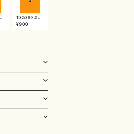
慶祝
T32i399 夏の
本玄
組曲（尺八/初代
¥900
山流
山川園松/楽譜）
:2
都山流公刊楽譜
曲番:2104