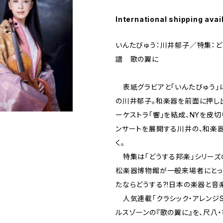
International shipping avai
いんたびゅう：川井郁子／特集：ど
譜 歌の翼に
表紙グラビアと「いんたびゅう」は
の川井郁子。和楽器を前面に押し
ーケストラ「響」を結成、NYを皮
ンサートを展開する川井の、和楽
く。
特集は「どうする邦楽」シリーズ
松楽器博物館が一般来場者にとっ
たならどうする?!日本の楽器と音
人気連載「クラシック・アレンジSC
ルスゾーンの『歌の翼に』を、尺八