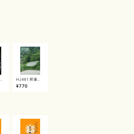
HJ461 邦楽ジャ
L.
ーナルVol.461
¥770
年1
（25年6月号）
書
（雑誌）