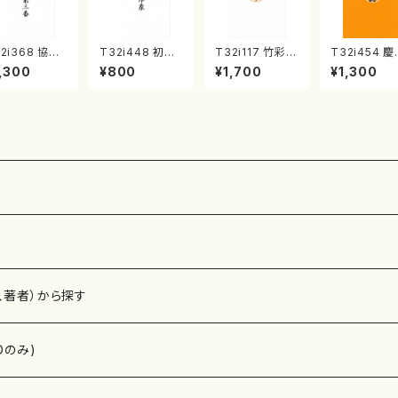
2i368 協奏
T32i448 初夏
T32i117 竹彩々
T32i454 
第三番（尺八/
の印象（尺八/久
（尺八/初代 山本
調（尺八/久
,300
¥800
¥1,700
¥1,300
是震一/楽譜）
本玄智/楽譜）都
邦山/尺八/都山
智/楽譜）都
山流公刊楽譜
山流公刊楽譜曲
式譜）都山流公
公刊楽譜曲番
番:2073
番:2155
刊楽譜曲番:566
161
、著者）から探す
Dのみ)