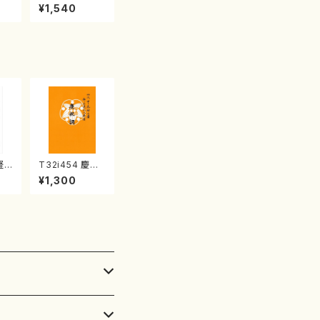
産《箏曲楽譜》
¥1,540
（箏/宮城喜代
子・宮城数江著・
宮城宗家監修/
箏曲古典楽譜）
軽
T32i454 慶祝
/野
調（尺八/久本玄
¥1,300
都
智/楽譜）都山流
流
公刊楽譜曲番:2
:5
161