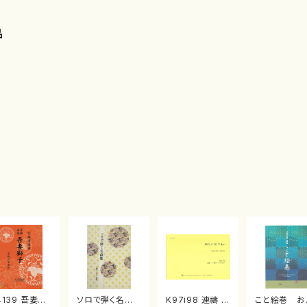
品
4139 吾妻獅
ソロで弾く名曲
K97i98 連禱 :
こと絵巻 お