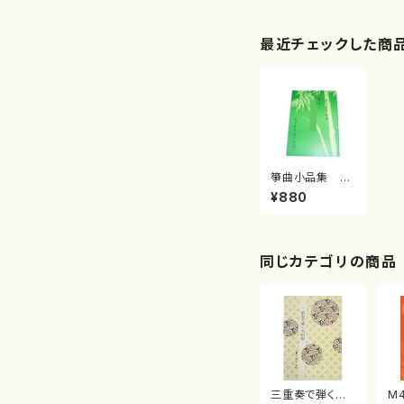
最近チェックした商
箏曲小品集 初
級/安武慶吉/楽
¥880
譜）
同じカテゴリの商品
三重奏で弾く名
M