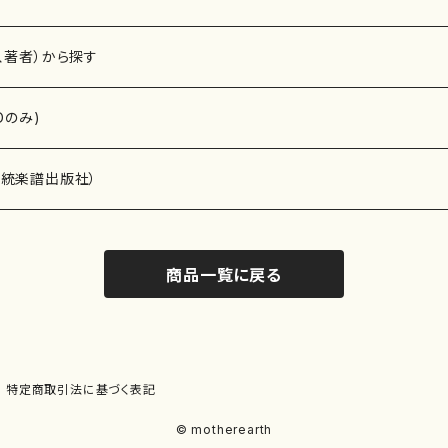
、著者）から探す
Dのみ)
）演奏家
伝統楽譜出版社）
商品一覧に戻る
)
オルガン等）演奏家
譜）
唱・女声合唱）
ン（ピアノ）
、ギター等）演奏家
線楽譜）
特定商取引法に基づく表記
シ）
ロ）
、クラリネット等）演奏家
譜出版社）
© motherearth