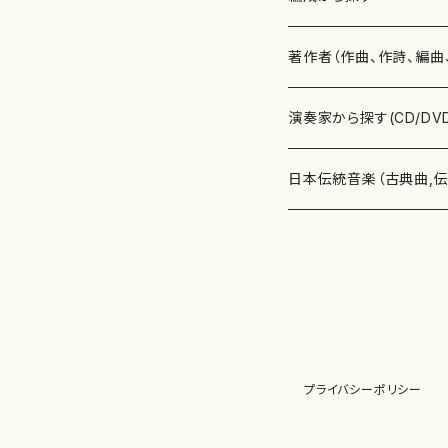
書籍
邦楽器
著作者（作曲、作詩、編曲
書籍
箏・琴（ソロ）
CD・DVD
合唱
あ行
演奏家から探す(CD/DV
テキストブック
箏・琴（合奏）
混声合唱
青木省三(アオキ ショウゾウ)
チケット
歌・声
か行
邦楽（箏、三味線、尺八等
日本伝統音楽（古典曲,
事典
三味線（ソロ）
女声合唱
青島広志（アオシマ ヒロシ）
ソプラノ
梯郁夫(カケハシ イクオ)
アルメリア（箏）
雑誌
洋楽器（鍵盤楽器）
さ行
声楽家・合唱団・朗読等
地歌箏曲（箏古典楽譜）
詩集
三味線（合奏）
男声合唱
秋山健治(アキヤマ ケンジ）
アルト
蔭山滸山(カゲヤマ キョザン)
石川高（笙）
邦楽ジャーナル
ピアノ（ソロ）
斉藤松声(サイトウ ショウセイ
應和惠子（声楽・ソプラノ）
宮城道雄（宮城宗家監修）
レコード
洋楽器（弦楽器）
た行
洋楽-鍵盤楽器（ピアノ、
地歌箏曲（三絃古典楽
尺八（ソロ）
児童合唱
秋山邦晴(アキヤマ クニハル)
テノール
景山伸夫(カゲヤマ ノブオ)
伊藤まなみ（箏）
ピアノ（連弾）
斎藤武（サイトウ タケシ）
栗友会女声アンサンブル（合
バイオリン（ソロ）
平良伊津美(タイラ イツミ)
マリーン・ファン・ニューケルケ
宮城道雄（宮城宗家監修）
雑貨・アクセサリー
洋楽器（木管楽器）
な行
洋楽-弦楽器（バイオリン
長唄青柳楽譜（唄、三味
プライバシーポリシー
尺八（合奏）
朗読・語り
芥川也寸志（アクタガワ ヤス
バリトン
葛西聖憲(カサイ マサノリ)
浦上恵子（箏）
ピアノ（合奏）
斎藤友子(サイトウ トモコ)
川口聖加（声楽・ソプラノ）
バイオリン（合奏）
田頭優子(タガシラ ユウコ)
赤城眞理（ピアノ）
フルート（ピッコロを含む）（ソ
内藤 明美(ナイトウ アケミ)
戸澤哲夫（バイオリン）
杵屋彌之介(青柳茂三）
用具
洋楽器（金管楽器）
は行
洋楽-木管楽器（フルート
尺八（古典楽譜、伝統楽