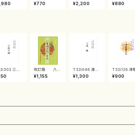
《箏曲楽譜》
集 クリスマス・
2台ピアノのため
戸日本橋
,980
¥770
¥2,200
¥880
箏/宮城道雄
イブ／恋人がサ
の（2 Pianos /
・宮城宗家監
ンタクロース(
菊池 幸夫 / 楽
/箏曲古典楽
箏独奏 /大平
譜）
）
光美 編曲/楽
譜）
2i302 三段
改訂版 八千
T32i046 清姫
T32i126 津
調（尺八/久本
代獅子編曲
（尺八/金森高山/
風土記（尺八
450
¥1,155
¥1,300
¥900
智/楽譜）都山
（編曲八千代獅
楽譜）都山流公
村峰山/尺八/
:2003
子）(/宮城道雄/
刊楽譜曲番：45
山式譜）都山
楽譜）
公刊楽譜曲番
75