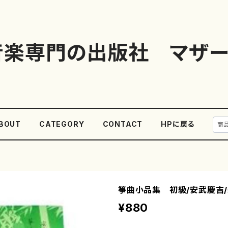
音楽専門の出版社 マザー
BOUT
CATEGORY
CONTACT
HPに戻る
箏曲小品集 初級/安武慶吉/
¥880