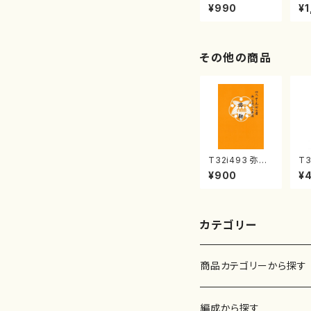
曲集 クリスマ
子
¥990
¥1
スメドレー( 箏
（
2/大平光美 編
著
曲/楽譜）
修
譜
その他の商品
T32i493 弥勒
T3
（尺八/野村正峰/
の
¥900
¥
楽譜）都山流公
玄
刊楽譜曲番:220
no
2
カテゴリー
商品カテゴリーから探す
楽譜
編成から探す