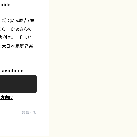
lable
ど）：安武慶吉/編
くら」「かあさんの
表付き。 手ほど
版社：大日本家庭音楽
 available
の方向け
通報する