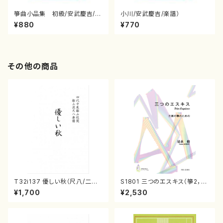
箏曲小品集 初級/安武慶吉/楽
小川/安武慶吉/楽譜）
譜）
¥880
¥770
その他の商品
T32i137 優しい秋（尺八/二代
S1801 三つのエスキス（箏2，1
山本邦山/尺八/都山式譜）都山
7/清水 脩/楽譜）
¥1,700
¥2,530
流公刊楽譜曲番:586