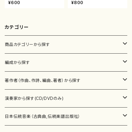
尾都山/楽譜）都山：15
曲（尺八/初代 山川園松/楽譜）
¥600
¥800
都山流公刊楽譜曲番:2221
カテゴリー
商品カテゴリーから探す
楽譜
編成から探す
書籍
邦楽器
著作者（作曲、作詩、編曲、著者）から探す
書籍
箏・琴（ソロ）
CD・DVD
合唱
あ行
演奏家から探す(CD/DVDのみ)
テキストブック
箏・琴（合奏）
混声合唱
青木省三(アオキ ショウゾウ)
チケット
歌・声
か行
邦楽（箏、三味線、尺八等）演奏家
日本伝統音楽（古典曲,伝統楽譜出版社）
事典
三味線（ソロ）
女声合唱
青島広志（アオシマ ヒロシ）