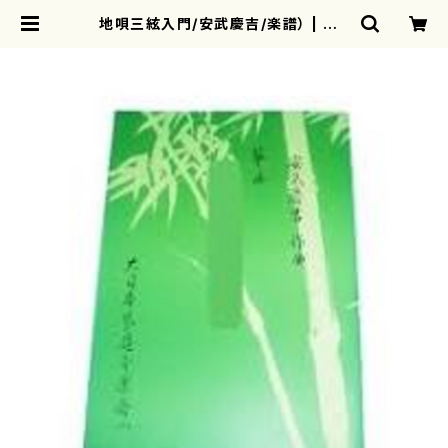
地唄三絃入門/安武慶吉/楽譜） | mo
therearth