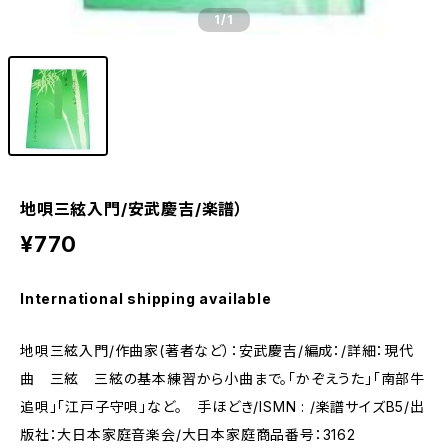
1
/1
地唄三絃入門/安武慶吉/楽譜）
¥770
International shipping available
地唄三絃入門/作曲家(著者など）：安武慶吉/編成：/詳細：現代
曲 三絃 三絃の基本練習から小曲まで。「かぞえうた」「南部牛
追唄」「江戸子守唄」など。 手ほどき/ISMN : /楽譜サイズB5/出
版社：大日本家庭音楽会/大日本家庭商品番号：3162