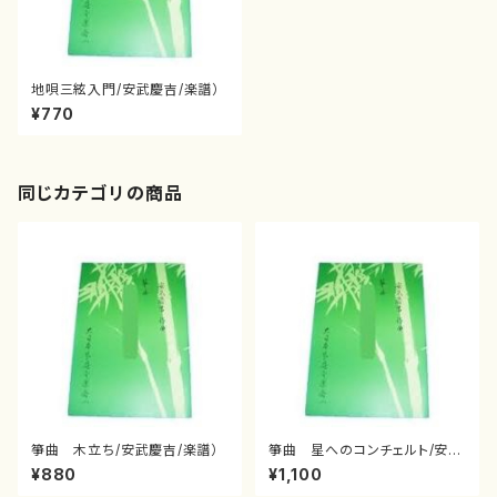
地唄三絃入門/安武慶吉/楽譜）
¥770
同じカテゴリの商品
箏曲 木立ち/安武慶吉/楽譜）
箏曲 星へのコンチェルト/安武
慶吉/楽譜）
¥880
¥1,100