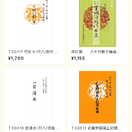
T32i117 竹彩々（尺八/初代 山
改訂版 八千代獅子編曲
本邦山/尺八/都山式譜）都山流
（編曲八千代獅子）(/宮城道
¥1,700
¥1,155
公刊楽譜曲番:566
雄/楽譜）
T32i016 岩清水（尺八/流祖 中
T32i512 武蔵野国風土記間奏