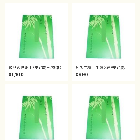
晩秋の世継山/安武慶吉/楽譜）
地唄三絃 手ほどき/安武慶吉/
楽譜）
¥1,100
¥990