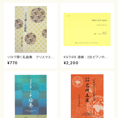
ソロで弾く名曲集 クリスマス・
K97i98 連禱 : 2台ピアノのた
イブ／恋人がサンタクロース(
めの（2 Pianos / 菊池 幸夫 /
¥770
¥2,200
箏独奏 /大平光美 編曲/楽
楽譜）
譜）