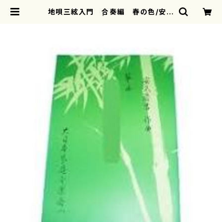
地唄三絃入門 合奏編 春の色/安武
慶吉/楽譜） | motherearth