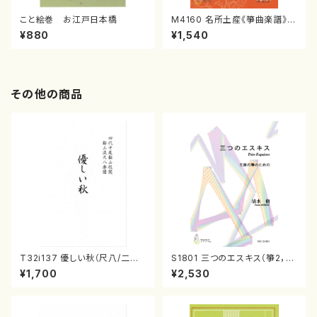
こと絵巻 お江戸日本橋
M4160 名所土産《箏曲楽譜》
（箏/宮城喜代子・宮城数江著・
¥880
¥1,540
宮城宗家監修/箏曲古典楽譜）
その他の商品
T32i137 優しい秋（尺八/二代
S1801 三つのエスキス（箏2，1
山本邦山/尺八/都山式譜）都山
7/清水 脩/楽譜）
¥1,700
¥2,530
流公刊楽譜曲番:586