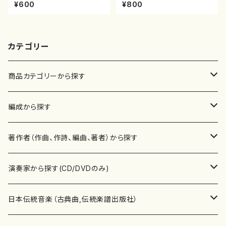
尾都山/楽譜）都山：15
曲（尺八/初代 山川園松/楽譜）
¥600
¥800
都山流公刊楽譜曲番:2221
カテゴリー
商品カテゴリーから探す
楽譜
編成から探す
書籍
邦楽器
著作者（作曲、作詩、編曲、著者）から探す
書籍
箏・琴（ソロ）
CD・DVD
合唱
あ行
演奏家から探す(CD/DVDのみ)
テキストブック
箏・琴（合奏）
混声合唱
青木省三(アオキ ショウゾウ)
チケット
歌・声
か行
邦楽（箏、三味線、尺八等）演奏家
日本伝統音楽（古典曲,伝統楽譜出版社）
事典
三味線（ソロ）
女声合唱
青島広志（アオシマ ヒロシ）