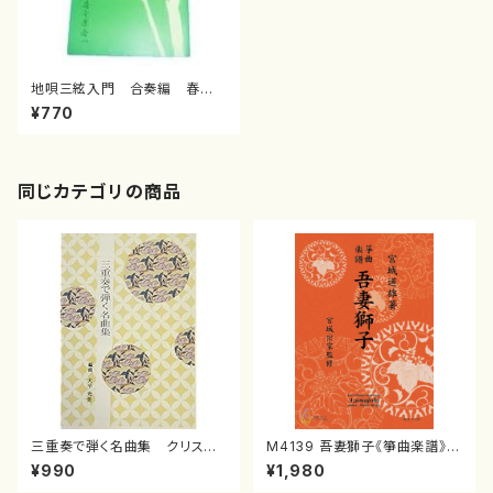
地唄三絃入門 合奏編 春の
色/安武慶吉/楽譜）
¥770
同じカテゴリの商品
三重奏で弾く名曲集 クリスマ
M4139 吾妻獅子《箏曲楽譜》
スメドレー( 箏2/大平光美 編
（箏/宮城道雄著・宮城宗家監修/
¥990
¥1,980
曲/楽譜）
箏曲古典楽譜）