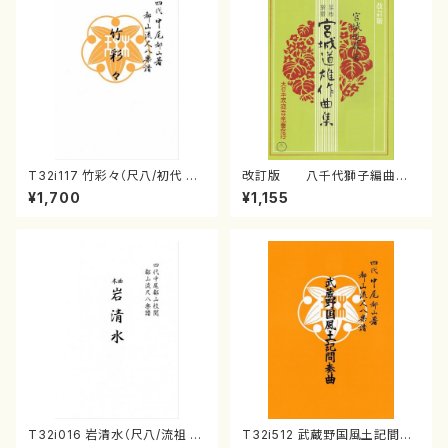
T32i117 竹彩々（尺八/初代 山
改訂版 八千代獅子編曲
本邦山/尺八/都山式譜）都山流
（編曲八千代獅子）(/宮城道
¥1,700
¥1,155
公刊楽譜曲番:566
雄/楽譜）
T32i016 岩清水（尺八/流祖 中
T32i512 武蔵野国風土記間奏