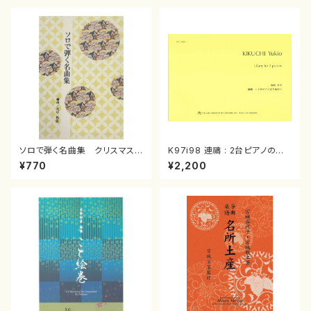
ソロで弾く名曲集 クリスマス・
K97i98 連禱 : 2台ピアノのた
イブ／恋人がサンタクロース(
めの（2 Pianos / 菊池 幸夫 /
¥770
¥2,200
箏独奏 /大平光美 編曲/楽
楽譜）
譜）