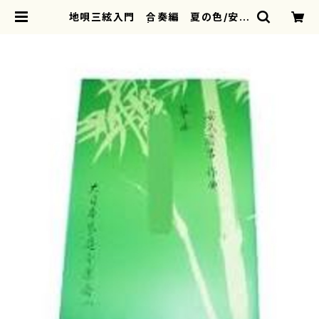
地唄三絃入門 合奏編 夏の色/安武
慶吉/楽譜） | motherearth