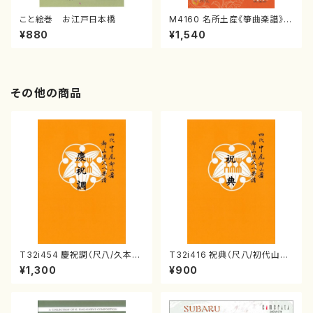
こと絵巻 お江戸日本橋
M4160 名所土産《箏曲楽譜》
（箏/宮城喜代子・宮城数江著・
¥880
¥1,540
宮城宗家監修/箏曲古典楽譜）
その他の商品
T32i454 慶祝調（尺八/久本玄
T32i416 祝典（尺八/初代山川
智/楽譜）都山流公刊楽譜曲番:2
園松/楽譜）都山流公刊楽譜曲
¥1,300
¥900
161
番:2121