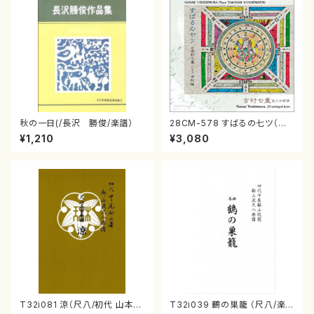
秋の一日(/長沢 勝俊/楽譜）
28CM-578 すばるの七ツ（二
十絃箏/クラリネット/ヴァイオリ
¥1,210
¥3,080
ン/チェロ/吉松 隆：/CD）
T32i081 涼（尺八/初代 山本邦
T32i039 鶴の巣籠 （尺八/楽