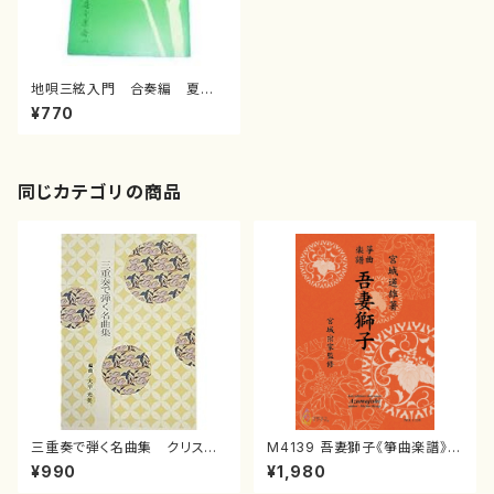
地唄三絃入門 合奏編 夏の
色/安武慶吉/楽譜）
¥770
同じカテゴリの商品
三重奏で弾く名曲集 クリスマ
M4139 吾妻獅子《箏曲楽譜》
スメドレー( 箏2/大平光美 編
（箏/宮城道雄著・宮城宗家監修/
¥990
¥1,980
曲/楽譜）
箏曲古典楽譜）