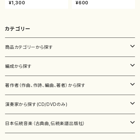
山/尺八/都山式譜）都山流公刊
譜）都山no.38
¥1,300
¥600
楽譜曲番:530
カテゴリー
商品カテゴリーから探す
楽譜
編成から探す
書籍
邦楽器
著作者（作曲、作詩、編曲、著者）から探す
書籍
箏・琴（ソロ）
CD・DVD
合唱
あ行
演奏家から探す(CD/DVDのみ)
テキストブック
箏・琴（合奏）
混声合唱
青木省三(アオキ ショウゾウ)
チケット
歌・声
か行
邦楽（箏、三味線、尺八等）演奏家
日本伝統音楽（古典曲,伝統楽譜出版社）
事典
三味線（ソロ）
女声合唱
青島広志（アオシマ ヒロシ）