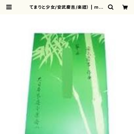
てまりと少女/安武慶吉/楽譜） | mot
herearth