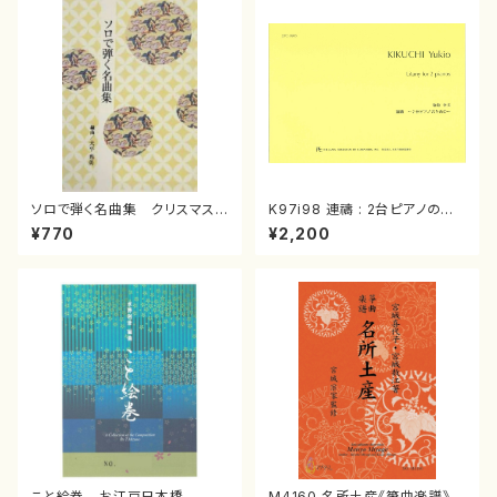
ソロで弾く名曲集 クリスマス・
K97i98 連禱 : 2台ピアノのた
イブ／恋人がサンタクロース(
めの（2 Pianos / 菊池 幸夫 /
¥770
¥2,200
箏独奏 /大平光美 編曲/楽
楽譜）
譜）
こと絵巻 お江戸日本橋
M4160 名所土産《箏曲楽譜》