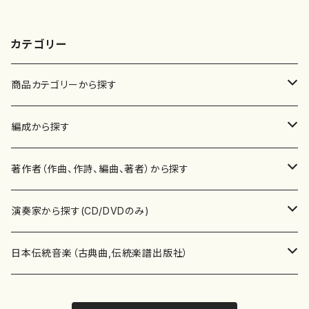
カテゴリー
商品カテゴリーから探す
楽譜
編成から探す
書籍
邦楽器
著作者（作曲、作詩、編曲、著者）から探す
書籍
箏・琴（ソロ）
CD・DVD
合唱
あ行
演奏家から探す(CD/DVDのみ)
テキストブック
箏・琴（合奏）
混声合唱
青木省三(アオキ ショウゾウ)
チケット
歌・声
か行
邦楽（箏、三味線、尺八等）演奏家
日本伝統音楽（古典曲,伝統楽譜出版社）
事典
三味線（ソロ）
女声合唱
青島広志（アオシマ ヒロシ）
ソプラノ
梯郁夫(カケハシ イクオ)
アルメリア（箏）
雑誌
洋楽器（鍵盤楽器）
さ行
声楽家・合唱団・朗読等
地歌箏曲（箏古典楽譜）