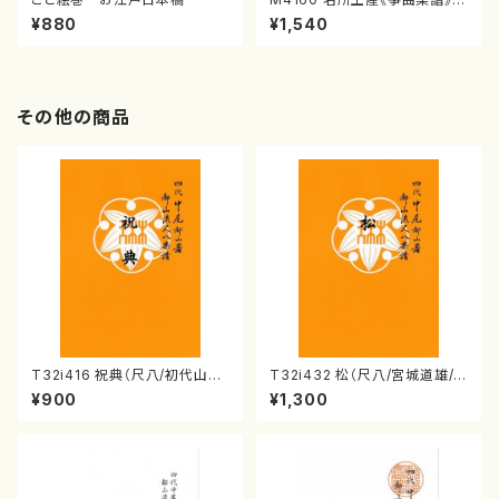
（箏/宮城喜代子・宮城数江著・
¥880
¥1,540
宮城宗家監修/箏曲古典楽譜）
その他の商品
T32i416 祝典（尺八/初代山川
T32i432 松（尺八/宮城道雄/
園松/楽譜）都山流公刊楽譜曲
楽譜）都山流公刊楽譜曲番:213
¥900
¥1,300
番:2121
8