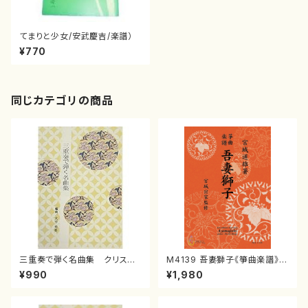
てまりと少女/安武慶吉/楽譜）
¥770
同じカテゴリの商品
三重奏で弾く名曲集 クリスマ
M4139 吾妻獅子《箏曲楽譜》
スメドレー( 箏2/大平光美 編
（箏/宮城道雄著・宮城宗家監修/
¥990
¥1,980
曲/楽譜）
箏曲古典楽譜）