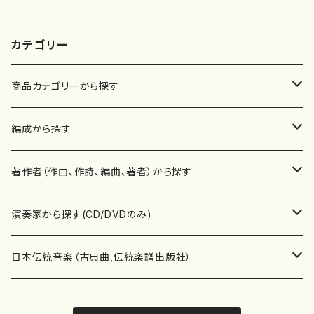
カテゴリー
商品カテゴリーから探す
楽譜
編成から探す
書籍
邦楽器
著作者（作曲、作詩、編曲、著者）から探す
書籍
箏・琴（ソロ）
CD・DVD
合唱
あ行
演奏家から探す(CD/DVDのみ)
テキストブック
箏・琴（合奏）
混声合唱
青木省三(アオキ ショウゾウ)
チケット
歌・声
か行
邦楽（箏、三味線、尺八等）演奏家
日本伝統音楽（古典曲,伝統楽譜出版社）
事典
三味線（ソロ）
女声合唱
青島広志（アオシマ ヒロシ）
ソプラノ
梯郁夫(カケハシ イクオ)
アルメリア（箏）
雑誌
洋楽器（鍵盤楽器）
さ行
声楽家・合唱団・朗読等
地歌箏曲（箏古典楽譜）