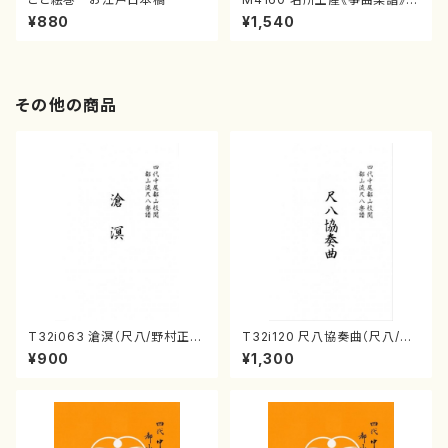
（箏/宮城喜代子・宮城数江著・
¥880
¥1,540
宮城宗家監修/箏曲古典楽譜）
その他の商品
T32i063 滄溟（尺八/野村正
T32i120 尺八協奏曲（尺八/二
峰/尺八/都山式譜）都山流公刊
代 山本邦山/尺八/都山式譜）都
¥900
¥1,300
楽譜曲番:512
山流公刊楽譜曲番:569