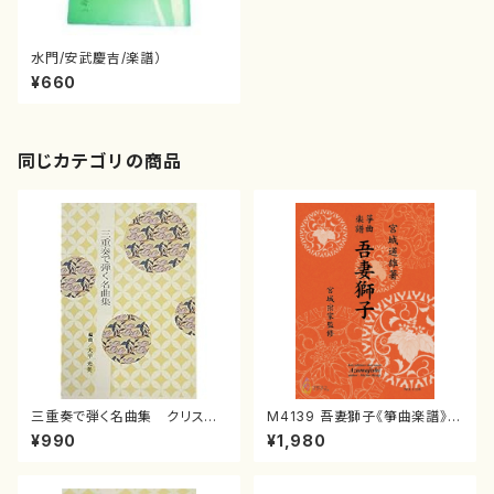
水門/安武慶吉/楽譜）
¥660
同じカテゴリの商品
三重奏で弾く名曲集 クリスマ
M4139 吾妻獅子《箏曲楽譜》
スメドレー( 箏2/大平光美 編
（箏/宮城道雄著・宮城宗家監修/
¥990
¥1,980
曲/楽譜）
箏曲古典楽譜）