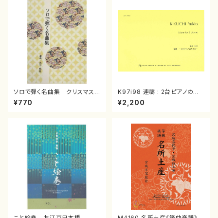
ソロで弾く名曲集 クリスマス・
K97i98 連禱 : 2台ピアノのた
イブ／恋人がサンタクロース(
めの（2 Pianos / 菊池 幸夫 /
¥770
¥2,200
箏独奏 /大平光美 編曲/楽
楽譜）
譜）
こと絵巻 お江戸日本橋
M4160 名所土産《箏曲楽譜》