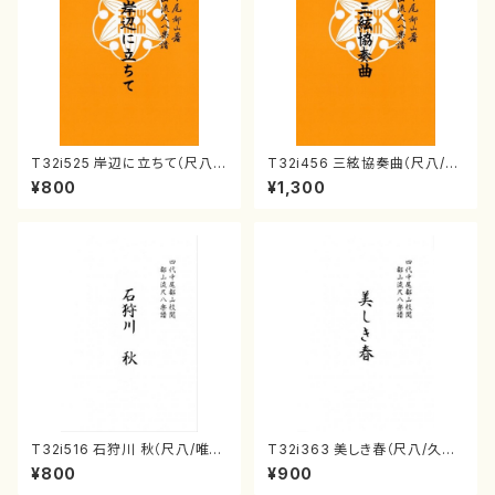
T32i525 岸辺に立ちて（尺八/
T32i456 三絃協奏曲（尺八/中
初代 中村双葉/楽譜）都山流公
能島欣一/楽譜）都山流公刊楽譜
¥800
¥1,300
刊楽譜曲番:2234
曲番:2164
T32i516 石狩川 秋（尺八/唯是
T32i363 美しき春（尺八/久本
震一/楽譜）都山no:2225
玄智/楽譜）都山流公刊楽譜曲
¥800
¥900
番:2068