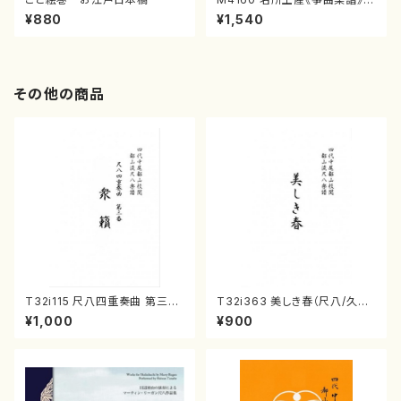
（箏/宮城喜代子・宮城数江著・
¥880
¥1,540
宮城宗家監修/箏曲古典楽譜）
その他の商品
T32i115 尺八四重奏曲 第三番
T32i363 美しき春（尺八/久本
衆籟（尺八/初代 山本邦山/尺
玄智/楽譜）都山流公刊楽譜曲
¥1,000
¥900
八/都山式譜）都山流公刊楽譜曲
番:2068
番:564