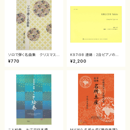
ソロで弾く名曲集 クリスマス・
K97i98 連禱 : 2台ピアノのた
イブ／恋人がサンタクロース(
めの（2 Pianos / 菊池 幸夫 /
¥770
¥2,200
箏独奏 /大平光美 編曲/楽
楽譜）
譜）
こと絵巻 お江戸日本橋
M4160 名所土産《箏曲楽譜》