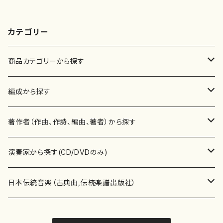
カテゴリー
商品カテゴリーから探す
楽譜
編成から探す
書籍
邦楽器
著作者（作曲、作詩、編曲、著者）から探す
書籍
箏・琴（ソロ）
CD・DVD
合唱
あ行
演奏家から探す(CD/DVDのみ)
テキストブック
箏・琴（合奏）
混声合唱
青木省三(アオキ ショウゾウ)
チケット
歌・声
か行
邦楽（箏、三味線、尺八等）演奏家
日本伝統音楽（古典曲,伝統楽譜出版社）
事典
三味線（ソロ）
女声合唱
青島広志（アオシマ ヒロシ）
ソプラノ
梯郁夫(カケハシ イクオ)
アルメリア（箏）
雑誌
洋楽器（鍵盤楽器）
さ行
声楽家・合唱団・朗読等
地歌箏曲（箏古典楽譜）