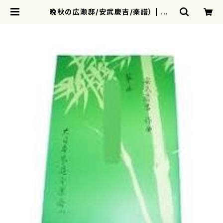
晩秋の広瀬邸/安武慶吉/楽譜） | mo
therearth