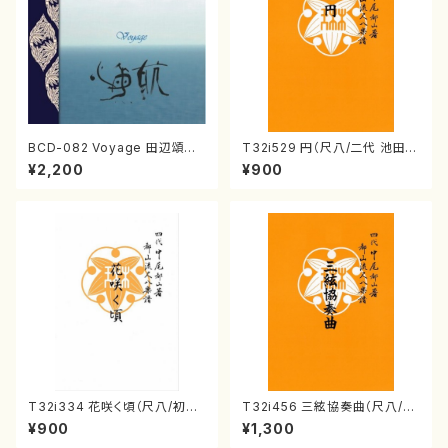
BCD-082 Voyage 田辺頌山
T32i529 円（尺八/二代 池田静
の演奏によるマーティン・リーガ
山/楽譜）都山流公刊楽譜曲番:2
¥2,200
¥900
ン尺八作品集（田辺頌山/マーテ
238
ィン・リーガン/CD）
T32i334 花咲く頃（尺八/初代
T32i456 三絃協奏曲（尺八/中
山川園松/楽譜）都山流公刊楽譜
能島欣一/楽譜）都山流公刊楽譜
¥900
¥1,300
曲番:2037
曲番:2164