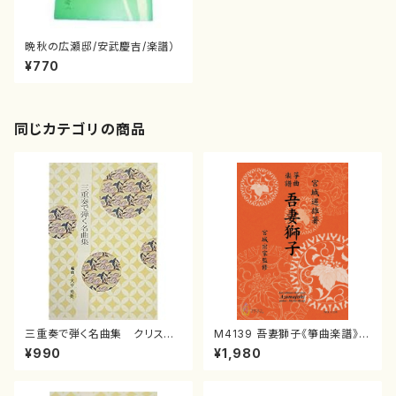
晩秋の広瀬邸/安武慶吉/楽譜）
¥770
同じカテゴリの商品
三重奏で弾く名曲集 クリスマ
M4139 吾妻獅子《箏曲楽譜》
スメドレー( 箏2/大平光美 編
（箏/宮城道雄著・宮城宗家監修/
¥990
¥1,980
曲/楽譜）
箏曲古典楽譜）