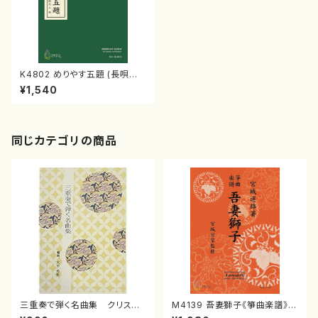
K4802 めりやす五題 (長唄唄
譜、三弦譜/杵屋彌之介(青柳茂
¥1,540
三）/青柳三絃楽譜）
同じカテゴリの商品
三重奏で弾く名曲集 クリスマ
M4139 吾妻獅子《箏曲楽譜》
スメドレー( 箏2/大平光美 編
（箏/宮城道雄著・宮城宗家監修/