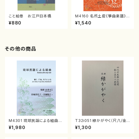
こと絵巻 お江戸日本橋
M4160 名所土産《箏曲楽譜》
（箏/宮城喜代子・宮城数江著・
¥880
¥1,540
宮城宗家監修/箏曲古典楽譜）
その他の商品
M4301 琉球民謡による組曲
T32i051 緑かがやく（尺八/金
（箏/牧野由多可作曲/宮城喜代
森高山/楽譜）都山流公刊楽譜曲
¥1,980
¥1,300
子・宮城数江著/箏曲楽譜）
番：50