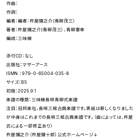
作曲：
作詞：
編者：編者：杵屋彌之介(青柳茂三）
著者：杵屋彌之介(青柳茂三）、青柳憲幸
編成：三味線
添付CD：なし
出版社：マザーアース
ISMN ：979-0-65004-035-8
サイズ：B5
初版：2025.9.1
楽譜の種類：三味線長唄青柳式楽譜
注目：旧邦楽社、長唄三絃古典楽譜です。表紙は新しくなりました
が中身はこれまでの長唄三絃古典楽譜です。（曲によっては、杵屋
氏による一部修正あり）
杵屋彌之介（杵屋彌十郎）公式ホームページ↓