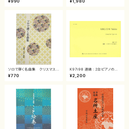
¥990
¥1,980
曲/楽譜）
箏曲古典楽譜）
ソロで弾く名曲集 クリスマス・
K97i98 連禱 : 2台ピアノのた
イブ／恋人がサンタクロース(
めの（2 Pianos / 菊池 幸夫 /
¥770
¥2,200
箏独奏 /大平光美 編曲/楽
楽譜）
譜）