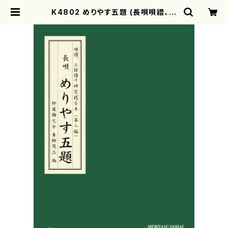
K4802 めりやす五題 (長唄唄譜、三
弦譜/杵屋彌之介(青柳茂三）/青柳三
絃楽譜） | motherearth