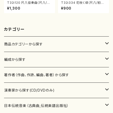
T32i120 尺八協奏曲（尺八/二
T32i334 花咲く頃（尺八/初代
代 山本邦山/尺八/都山式譜）都
山川園松/楽譜）都山流公刊楽譜
¥1,300
¥900
山流公刊楽譜曲番:569
曲番:2037
カテゴリー
商品カテゴリーから探す
楽譜
編成から探す
書籍
邦楽器
著作者（作曲、作詩、編曲、著者）から探す
書籍
箏・琴（ソロ）
CD・DVD
合唱
あ行
演奏家から探す(CD/DVDのみ)
テキストブック
箏・琴（合奏）
混声合唱
青木省三(アオキ ショウゾウ)
チケット
歌・声
か行
邦楽（箏、三味線、尺八等）演奏家
日本伝統音楽（古典曲,伝統楽譜出版社）