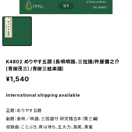
1
/1
K4802 めりやす五題 (長唄唄譜、三弦譜/杵屋彌之介
(青柳茂三）/青柳三絃楽譜）
¥1,540
International shipping available
正題：めりやす五題
副題：長唄／唄譜、三弦譜付 研究稽古本（第三編）
収録曲：ことぶき、宵は待ち、五大力、高尾、黒髪