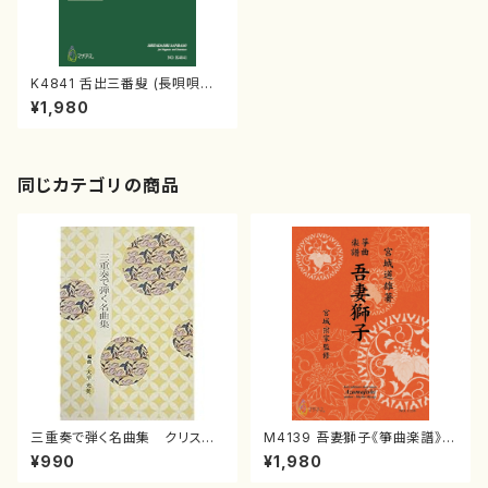
K4841 舌出三番叟 (長唄唄譜、
三弦譜/杵屋彌之介(青柳茂三）/
¥1,980
青柳三絃楽譜）
同じカテゴリの商品
三重奏で弾く名曲集 クリスマ
M4139 吾妻獅子《箏曲楽譜》
スメドレー( 箏2/大平光美 編
（箏/宮城道雄著・宮城宗家監修/
¥990
¥1,980
曲/楽譜）
箏曲古典楽譜）