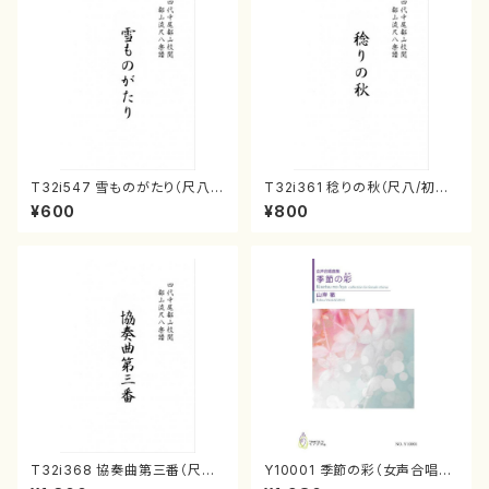
T32i547 雪ものがたり（尺八/
T32i361 稔りの秋（尺八/初代
沢井忠夫/楽譜）都山流公刊楽譜
山川園松/楽譜） 都山流公刊楽
¥600
¥800
曲番:2256
譜曲番:2066
T32i368 協奏曲第三番（尺八/
Y10001 季節の彩（女声合唱、
唯是震一/楽譜）都山流公刊楽譜
ピアノ/山岸徹/楽譜）