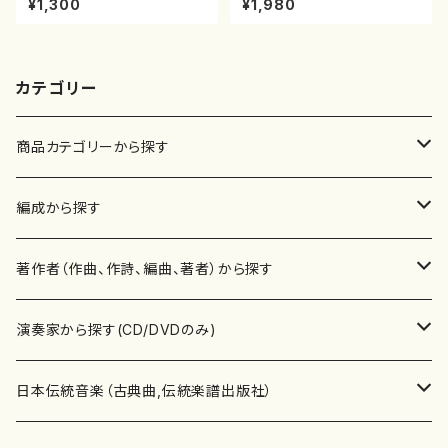
¥1,300
¥1,980
曲番:2073
カテゴリー
商品カテゴリーから探す
楽譜
編成から探す
書籍
邦楽器
著作者（作曲、作詩、編曲、著者）から探す
書籍
箏・琴（ソロ）
CD・DVD
合唱
あ行
演奏家から探す(CD/DVDのみ)
テキストブック
箏・琴（合奏）
混声合唱
青木省三(アオキ ショウゾウ)
チケット
歌・声
か行
邦楽（箏、三味線、尺八等）演奏家
日本伝統音楽（古典曲,伝統楽譜出版社）
事典
三味線（ソロ）
女声合唱
青島広志（アオシマ ヒロシ）
ソプラノ
梯郁夫(カケハシ イクオ)
アルメリア（箏）