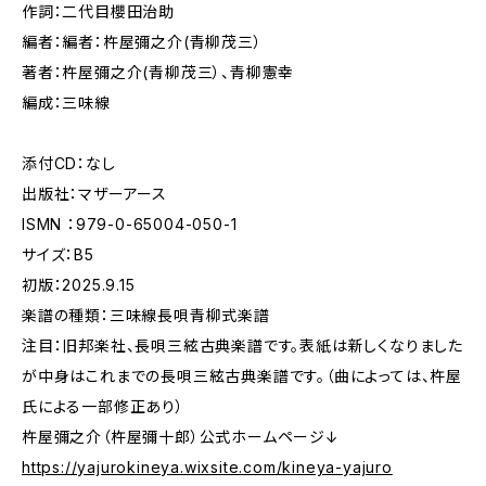
作詞：二代目櫻田治助
編者：編者：杵屋彌之介(青柳茂三）
著者：杵屋彌之介(青柳茂三）、青柳憲幸
編成：三味線
添付CD：なし
出版社：マザーアース
ISMN ：979-0-65004-050-1
サイズ：B5
初版：2025.9.15
楽譜の種類：三味線長唄青柳式楽譜
注目：旧邦楽社、長唄三絃古典楽譜です。表紙は新しくなりました
が中身はこれまでの長唄三絃古典楽譜です。（曲によっては、杵屋
氏による一部修正あり）
杵屋彌之介（杵屋彌十郎）公式ホームページ↓
https://yajurokineya.wixsite.com/kineya-yajuro