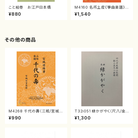
こと絵巻 お江戸日本橋
M4160 名所土産《箏曲楽譜》
（箏/宮城喜代子・宮城数江著・
¥880
¥1,540
宮城宗家監修/箏曲古典楽譜）
その他の商品
M4268 千代の壽（三絃/宮城道
T32i051 緑かがやく（尺八/金
雄著・宮城宗家監修/三絃楽譜）
森高山/楽譜）都山流公刊楽譜曲
¥990
¥1,300
番：50