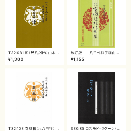
T32i081 涼（尺八/初代 山本邦
改訂版 八千代獅子編曲
山/尺八/都山式譜）都山流公刊
（編曲八千代獅子）(/宮城道
¥1,300
¥1,155
楽譜曲番:530
雄/楽譜）
T32i103 春風籟（尺八/初代 石
S30i85 コスモド・ラグーン（箏