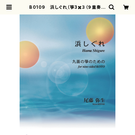
B0109 浜しぐれ（箏3✖️３（９重奏）/
尾藤弥生/楽譜） | motherearth