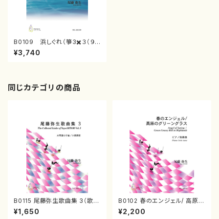
B0109 浜しぐれ（箏3✖️３（９
重奏）/尾藤弥生/楽譜）
¥3,740
同じカテゴリの商品
B0115 尾藤弥生歌曲集 3（歌
B0102 春のエンジェル/ 高原の
曲/尾藤弥生/楽譜）
グリーングラス（ピアノソロ/尾藤
¥1,650
¥2,200
弥生/楽譜）