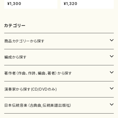
垣征山/尺八/都山式譜）都山流
2，17，三，尺/沢井比河流/楽譜）
¥1,300
¥1,320
公刊楽譜曲番:552
カテゴリー
商品カテゴリーから探す
楽譜
編成から探す
書籍
邦楽器
著作者（作曲、作詩、編曲、著者）から探す
書籍
箏・琴（ソロ）
CD・DVD
合唱
あ行
演奏家から探す(CD/DVDのみ)
テキストブック
箏・琴（合奏）
混声合唱
青木省三(アオキ ショウゾウ)
チケット
歌・声
か行
邦楽（箏、三味線、尺八等）演奏家
日本伝統音楽（古典曲,伝統楽譜出版社）