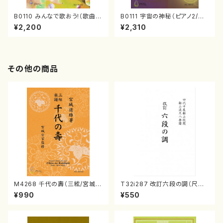
B0110 みんなで歌おう!（歌曲
B0111 宇宙の神秘（ピアノ2/尾
集/尾藤弥生/楽譜）
藤弥生/楽譜）
¥2,200
¥2,310
その他の商品
M4268 千代の壽（三絃/宮城道
T32i287 改訂六段の調（尺八/
雄著・宮城宗家監修/三絃楽譜）
八橋検校/楽譜）都山no:1142
¥990
¥550