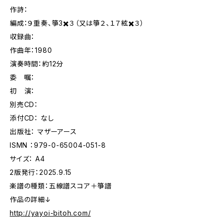
作詩：
編成：９重奏、箏3✖️３（又は箏２、１７絃✖️３）
収録曲：
作曲年：1980
演奏時間：約12分
委 嘱：
初 演：
別売CD：
添付CD： なし
出版社： マザーアース
ISMN ：979-0-65004-051-8
サイズ： A4
2版発行：2025.9.15
楽譜の種類：五線譜スコア＋箏譜
作品の詳細↓
http://yayoi-bitoh.com/