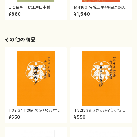
こと絵巻 お江戸日本橋
M4160 名所土産《箏曲楽譜》
（箏/宮城喜代子・宮城数江著・
¥880
¥1,540
宮城宗家監修/箏曲古典楽譜）
その他の商品
T32i344 湖辺の夕（尺八/宮城
T32i339 きさらぎ抄（尺八/萩
道雄/楽譜）都山流公刊楽譜曲
原正吟/楽譜）都山流公刊楽譜曲
¥550
¥550
番:2048
番:2043