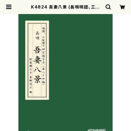
K4824 吾妻八景 (長唄唄譜、三弦
譜/杵屋彌之介(青柳茂三）/青柳三絃
楽譜） | motherearth