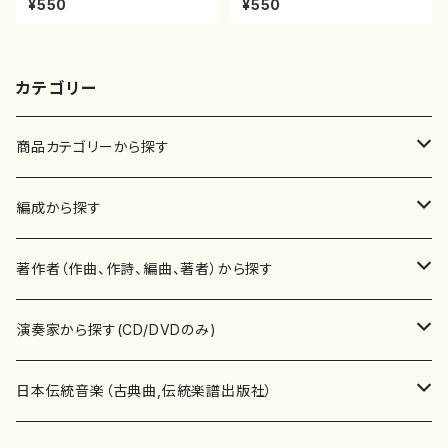
¥550
¥550
146
刊楽譜曲番:2149
カテゴリー
商品カテゴリーから探す
楽譜
編成から探す
書籍
邦楽器
著作者（作曲、作詩、編曲、著者）から探す
書籍
箏・琴（ソロ）
CD・DVD
合唱
あ行
演奏家から探す(CD/DVDのみ)
テキストブック
箏・琴（合奏）
混声合唱
青木省三(アオキ ショウゾウ)
チケット
歌・声
か行
邦楽（箏、三味線、尺八等）演奏家
日本伝統音楽（古典曲,伝統楽譜出版社）
事典
三味線（ソロ）
女声合唱
青島広志（アオシマ ヒロシ）
ソプラノ
梯郁夫(カケハシ イクオ)
アルメリア（箏）