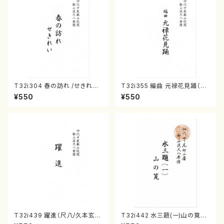
T32i304 春の訪れ /せきれい
T32i355 編曲 元禄花見踊（尺
（尺八/宮城道雄/楽譜）
八/ 坂本勉/楽譜）都山流公刊楽
¥550
¥550
譜曲番:2059
T32i439 躍進（尺八/久本玄
T32i442 水三題(一)山の筧
智/楽譜）都山流公刊楽譜曲番:2
（尺八/宮城道雄/楽譜）都山流公