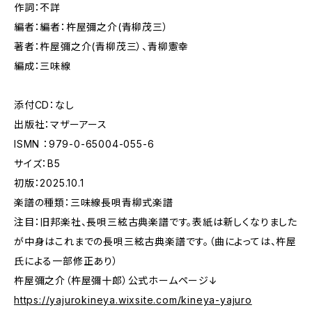
作詞：不詳
編者：編者：杵屋彌之介(青柳茂三）
著者：杵屋彌之介(青柳茂三）、青柳憲幸
編成：三味線
添付CD：なし
出版社：マザーアース
ISMN ：979-0-65004-055-6
サイズ：B5
初版：2025.10.1
楽譜の種類：三味線長唄青柳式楽譜
注目：旧邦楽社、長唄三絃古典楽譜です。表紙は新しくなりました
が中身はこれまでの長唄三絃古典楽譜です。（曲によっては、杵屋
氏による一部修正あり）
杵屋彌之介（杵屋彌十郎）公式ホームページ↓
https://yajurokineya.wixsite.com/kineya-yajuro