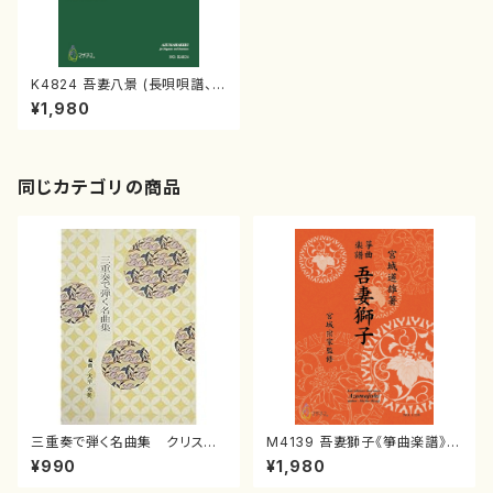
K4824 吾妻八景 (長唄唄譜、三
弦譜/杵屋彌之介(青柳茂三）/青
¥1,980
柳三絃楽譜）
同じカテゴリの商品
三重奏で弾く名曲集 クリスマ
M4139 吾妻獅子《箏曲楽譜》
スメドレー( 箏2/大平光美 編
（箏/宮城道雄著・宮城宗家監修/
¥990
¥1,980
曲/楽譜）
箏曲古典楽譜）