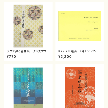
ソロで弾く名曲集 クリスマス・
K97i98 連禱 : 2台ピアノのた
イブ／恋人がサンタクロース(
めの（2 Pianos / 菊池 幸夫 /
¥770
¥2,200
箏独奏 /大平光美 編曲/楽
楽譜）
譜）