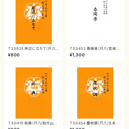
T32i525 岸辺に立ちて（尺八/
T32i453 春陽楽（尺八/宮城道
初代 中村双葉/楽譜）都山流公
雄/楽譜）都山流公刊楽譜曲番:2
¥800
¥1,300
刊楽譜曲番:2234
160
T32i416 祝典（尺八/初代山川
T32i454 慶祝調（尺八/久本玄
園松/楽譜）都山流公刊楽譜曲
智/楽譜）都山流公刊楽譜曲番:2