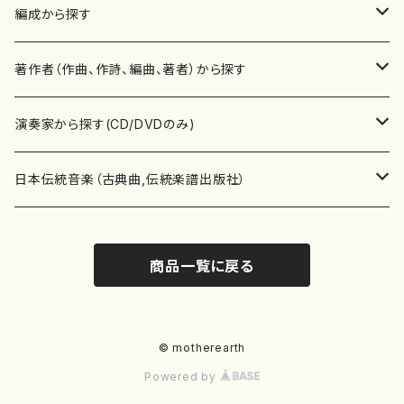
楽譜
編成から探す
書籍
邦楽器
著作者（作曲、作詩、編曲、著者）から探す
書籍
箏・琴（ソロ）
CD・DVD
合唱
あ行
演奏家から探す(CD/DVDのみ)
テキストブック
箏・琴（合奏）
混声合唱
青木省三(アオキ ショウゾウ)
チケット
歌・声
か行
邦楽（箏、三味線、尺八等）演奏家
日本伝統音楽（古典曲,伝統楽譜出版社）
事典
三味線（ソロ）
女声合唱
青島広志（アオシマ ヒロシ）
ソプラノ
梯郁夫(カケハシ イクオ)
アルメリア（箏）
雑誌
洋楽器（鍵盤楽器）
さ行
声楽家・合唱団・朗読等
地歌箏曲（箏古典楽譜）
商品一覧に戻る
詩集
三味線（合奏）
男声合唱
秋山健治(アキヤマ ケンジ）
アルト
蔭山滸山(カゲヤマ キョザン)
石川高（笙）
邦楽ジャーナル
ピアノ（ソロ）
斉藤松声(サイトウ ショウセイ)
應和惠子（声楽・ソプラノ）
宮城道雄（宮城宗家監修）
レコード
洋楽器（弦楽器）
た行
洋楽-鍵盤楽器（ピアノ、オルガン等）演奏家
地歌箏曲（三絃古典楽譜）
尺八（ソロ）
児童合唱
秋山邦晴(アキヤマ クニハル)
テノール
景山伸夫(カゲヤマ ノブオ)
伊藤まなみ（箏）
ピアノ（連弾）
斎藤武（サイトウ タケシ）
栗友会女声アンサンブル（合唱・女声合唱）
バイオリン（ソロ）
平良伊津美(タイラ イツミ)
マリーン・ファン・ニューケルケン（ピアノ）
宮城道雄（宮城宗家監修）
雑貨・アクセサリー
洋楽器（木管楽器）
な行
洋楽-弦楽器（バイオリン、ギター等）演奏家
長唄青柳楽譜（唄、三味線楽譜）
© motherearth
Powered by
尺八（合奏）
朗読・語り
芥川也寸志（アクタガワ ヤスシ）
バリトン
葛西聖憲(カサイ マサノリ)
浦上恵子（箏）
ピアノ（合奏）
斎藤友子(サイトウ トモコ)
川口聖加（声楽・ソプラノ）
バイオリン（合奏）
田頭優子(タガシラ ユウコ)
赤城眞理（ピアノ）
フルート（ピッコロを含む）（ソロ）
内藤 明美(ナイトウ アケミ)
戸澤哲夫（バイオリン）
杵屋彌之介(青柳茂三）
用具
洋楽器（金管楽器）
は行
洋楽-木管楽器（フルート、クラリネット等）演奏家
尺八（古典楽譜、伝統楽譜出版社）