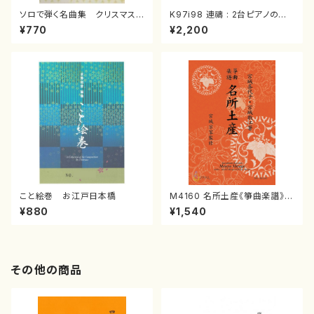
ソロで弾く名曲集 クリスマス・
K97i98 連禱 : 2台ピアノのた
イブ／恋人がサンタクロース(
めの（2 Pianos / 菊池 幸夫 /
¥770
¥2,200
箏独奏 /大平光美 編曲/楽
楽譜）
譜）
こと絵巻 お江戸日本橋
M4160 名所土産《箏曲楽譜》
（箏/宮城喜代子・宮城数江著・
¥880
¥1,540
宮城宗家監修/箏曲古典楽譜）
その他の商品