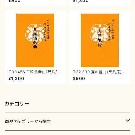
¥900
¥1,300
番:2121
161
T32i456 三絃協奏曲（尺八/中
T32i399 夏の組曲（尺八/初代
能島欣一/楽譜）都山流公刊楽譜
山川園松/楽譜）都山流公刊楽譜
¥1,300
¥900
曲番:2164
曲番:2104
カテゴリー
商品カテゴリーから探す