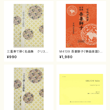
三重奏で弾く名曲集 クリスマ
M4139 吾妻獅子《箏曲楽譜》
スメドレー( 箏2/大平光美 編
（箏/宮城道雄著・宮城宗家監修/
¥990
¥1,980
曲/楽譜）
箏曲古典楽譜）