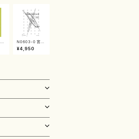
薔
N0603-0 宮澤
宮城
賢治歌曲全集
¥4,950
（歌，ピアノ/中村
節也/楽譜）