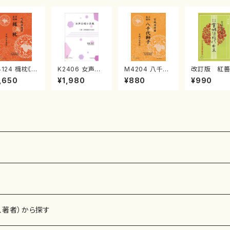
4124 楫枕《箏
K2406 女声合
M4204 八千代
改訂版 紅
楽譜》 （箏/宮
唱小品集（女声
獅子（三絃/宮城
薇/ひばり(/
,650
¥1,980
¥880
¥990
道雄著・宮城
合唱/栗原邦子/
道雄著・宮城宗
道雄/楽譜）
家監修/箏曲
楽譜）
家監修/三絃楽
典楽譜）
譜）
、著者）から探す