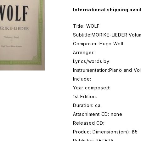
International shipping avai
Title: WOLF
Subtitle:MORIKE-LIEDER Volu
Composer: Hugo Wolf
Arrenger:
Lyrics/words by:
Instrumentation:Piano and Vo
Include:
Year composed:
1st Edition:
Duration: ca.
Attachiment CD: none
Released CD:
Product Dimensions(cm): B5
Publisher:PETERS