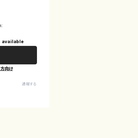
n:
 available
の方向け
通報する