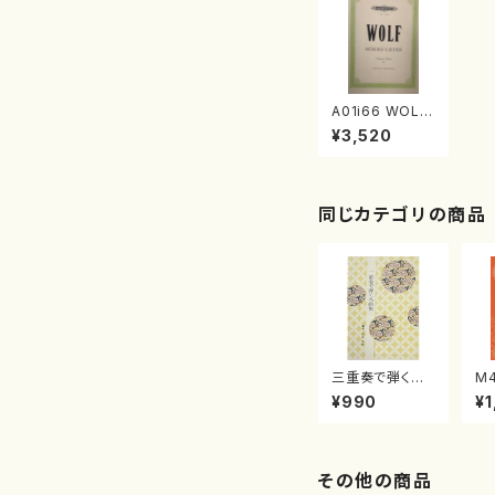
A01i66 WOLF
(Piano and Vo
¥3,520
ice (High Voic
e)/H. Wolf /Ful
l Score)
同じカテゴリの商品
三重奏で弾く名
M
曲集 クリスマ
子
¥990
¥1
スメドレー( 箏
（
2/大平光美 編
著
曲/楽譜）
修
譜
その他の商品