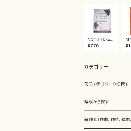
NO.1 ルパン三
M
世 ７８のテー
曲
¥770
¥1
マ/渡辺 正子/
城
楽譜）
宗
古
カテゴリー
商品カテゴリーから探す
楽譜
編成から探す
書籍
邦楽器
著作者（作曲、作詩、編曲