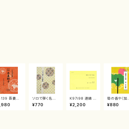
4139 吾妻獅
ソロで弾く名曲
K97i98 連禱 :
菊の香や（加
《箏曲楽譜》
集 クリスマス・
2台ピアノのため
古呂庵一泉/
,980
¥770
¥2,200
¥880
箏/宮城道雄
イブ／恋人がサ
の（2 Pianos /
譜）
・宮城宗家監
ンタクロース(
菊池 幸夫 / 楽
/箏曲古典楽
箏独奏 /大平
譜）
）
光美 編曲/楽
譜）