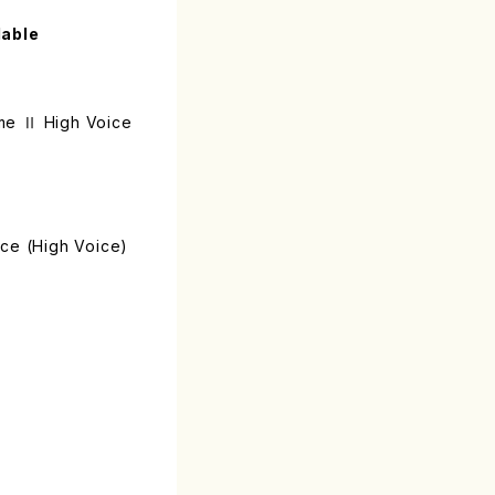
lable
me Ⅱ High Voice
ice (High Voice)