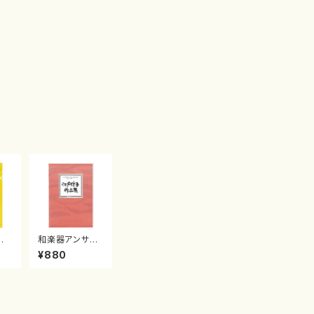
羅
和楽器アンサン
楽
ブル 子どもの
¥880
四季箏２・十七・
尺八江戸 信吾