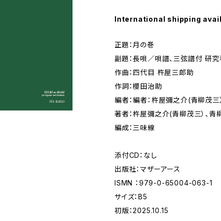
International shipping avai
正題：月の巻
副題：長唄／唄譜、三弦譜付 研究
作曲：四代目 杵屋三郎助
作詞：櫻田治助
編者：編者：杵屋彌之介(青柳茂三
著者：杵屋彌之介(青柳茂三）、青
編成：三味線
添付CD：なし
出版社：マザーアース
ISMN ：979-0-65004-063-1
サイズ：B5
初版：2025.10.15