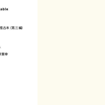
lable
稽古本（第三編）
）
柳憲幸