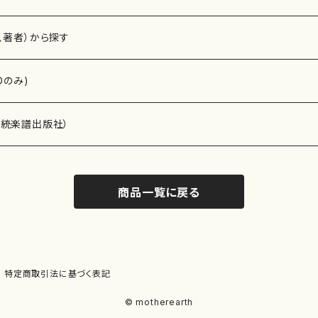
、著者）から探す
Dのみ)
）演奏家
伝統楽譜出版社）
商品一覧に戻る
)
オルガン等）演奏家
譜）
唱・女声合唱）
ン（ピアノ）
、ギター等）演奏家
線楽譜）
特定商取引法に基づく表記
シ）
ロ）
、クラリネット等）演奏家
譜出版社）
© motherearth