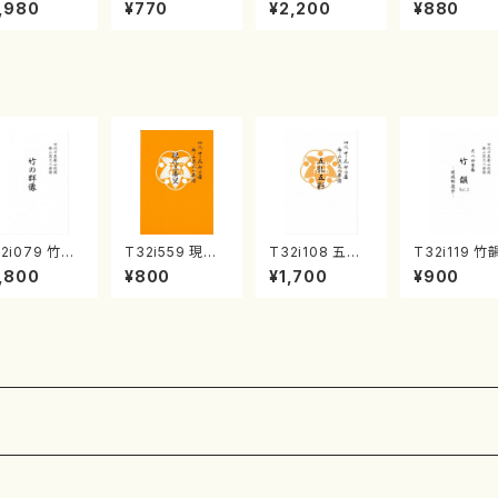
《箏曲楽譜》
集 クリスマス・
2台ピアノのため
戸日本橋
,980
¥770
¥2,200
¥880
箏/宮城道雄
イブ／恋人がサ
の（2 Pianos /
・宮城宗家監
ンタクロース(
菊池 幸夫 / 楽
/箏曲古典楽
箏独奏 /大平
譜）
）
光美 編曲/楽
譜）
2i079 竹の
T32i559 現代
T32i108 五孔
T32i119 竹
像（尺八/初代
三番叟（尺八/杵
五彩（尺八/初代
OL2 ～嵯峨
,800
¥800
¥1,700
¥900
本邦山/尺八/
屋正邦/楽譜）都
石垣征山/尺八/
遊歩～（尺八
山式譜）都山
山流公刊楽譜曲
都山式譜）都山
村峰山/尺八/
公刊楽譜曲番:
番:2269
流公刊楽譜曲番:
山式譜）都山
8
557
公刊楽譜曲番
68