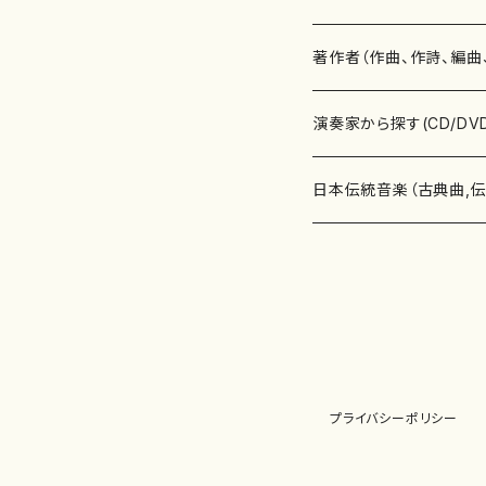
書籍
邦楽器
著作者（作曲、作詩、編曲
書籍
箏・琴（ソロ）
CD・DVD
合唱
あ行
演奏家から探す(CD/DV
テキストブック
箏・琴（合奏）
混声合唱
青木省三(アオキ ショウゾウ)
チケット
歌・声
か行
邦楽（箏、三味線、尺八等
日本伝統音楽（古典曲,
事典
三味線（ソロ）
女声合唱
青島広志（アオシマ ヒロシ）
ソプラノ
梯郁夫(カケハシ イクオ)
アルメリア（箏）
雑誌
洋楽器（鍵盤楽器）
さ行
声楽家・合唱団・朗読等
地歌箏曲（箏古典楽譜）
詩集
三味線（合奏）
男声合唱
秋山健治(アキヤマ ケンジ）
アルト
蔭山滸山(カゲヤマ キョザン)
石川高（笙）
邦楽ジャーナル
ピアノ（ソロ）
斉藤松声(サイトウ ショウセイ
應和惠子（声楽・ソプラノ）
宮城道雄（宮城宗家監修）
レコード
洋楽器（弦楽器）
た行
洋楽-鍵盤楽器（ピアノ、
地歌箏曲（三絃古典楽
尺八（ソロ）
児童合唱
秋山邦晴(アキヤマ クニハル)
テノール
景山伸夫(カゲヤマ ノブオ)
伊藤まなみ（箏）
ピアノ（連弾）
斎藤武（サイトウ タケシ）
栗友会女声アンサンブル（合
バイオリン（ソロ）
平良伊津美(タイラ イツミ)
マリーン・ファン・ニューケルケ
宮城道雄（宮城宗家監修）
雑貨・アクセサリー
洋楽器（木管楽器）
な行
洋楽-弦楽器（バイオリン
長唄青柳楽譜（唄、三味
プライバシーポリシー
尺八（合奏）
朗読・語り
芥川也寸志（アクタガワ ヤス
バリトン
葛西聖憲(カサイ マサノリ)
浦上恵子（箏）
ピアノ（合奏）
斎藤友子(サイトウ トモコ)
川口聖加（声楽・ソプラノ）
バイオリン（合奏）
田頭優子(タガシラ ユウコ)
赤城眞理（ピアノ）
フルート（ピッコロを含む）（ソ
内藤 明美(ナイトウ アケミ)
戸澤哲夫（バイオリン）
杵屋彌之介(青柳茂三）
用具
洋楽器（金管楽器）
は行
洋楽-木管楽器（フルート
尺八（古典楽譜、伝統楽