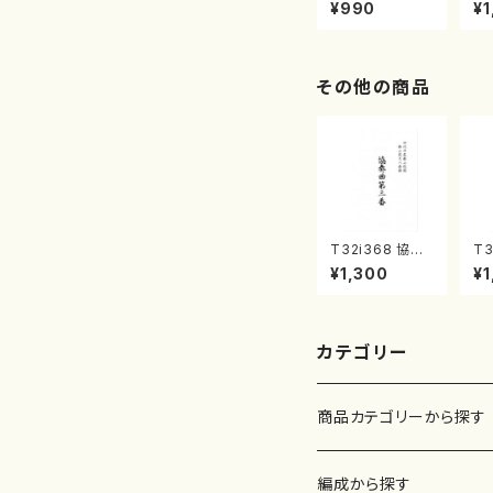
曲集 クリスマ
子
¥990
¥1
スメドレー( 箏
（
2/大平光美 編
著
曲/楽譜）
修
譜
その他の商品
T32i368 協奏
T3
曲第三番（尺八/
群
¥1,300
¥1
唯是震一/楽譜）
山
都山流公刊楽譜
都
曲番:2073
流
52
カテゴリー
商品カテゴリーから探す
楽譜
編成から探す