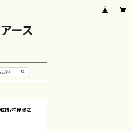
アース
三弦譜/杵屋彌之
）