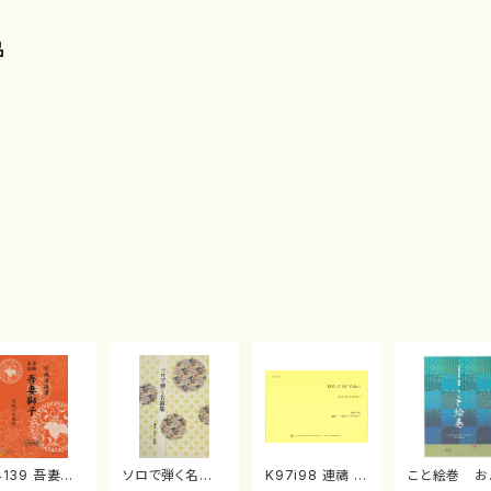
品
4139 吾妻獅
ソロで弾く名曲
K97i98 連禱 :
こと絵巻 お