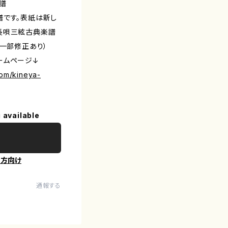
譜
譜です。表紙は新し
長唄三絃古典楽譜
る一部修正あり）
ームページ↓
com/kineya-
 available
の方向け
通報する