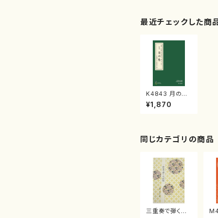
最近チェックした商
K4843 月の巻
(長唄唄譜、三弦
¥1,870
譜/杵屋彌之介
(青柳茂三）/青柳
三絃楽譜）
同じカテゴリの商品
三重奏で弾く名
M