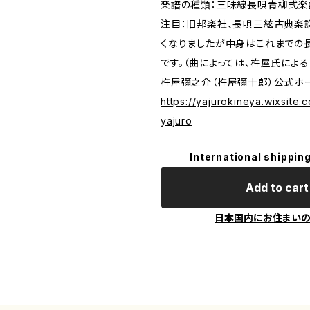
楽譜の種類：三味線長唄青柳式楽
注目：旧邦楽社、長唄三絃古典楽
くなりましたが中身はこれまでの
です。（曲によっては、杵屋氏によ
杵屋彌之介（杵屋彌十郎）公式ホ
https://yajurokineya.wixsite.
yajuro
International shipping
Add to cart
日本国内にお住まい