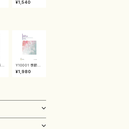
産《箏曲楽譜》
¥1,540
（箏/宮城喜代
子・宮城数江著・
宮城宗家監修/
箏曲古典楽譜）
韻 V
Y10001 季節の
野
彩（女声合唱、ピ
¥1,980
/野
アノ/山岸徹/楽
都
譜）
流
:5