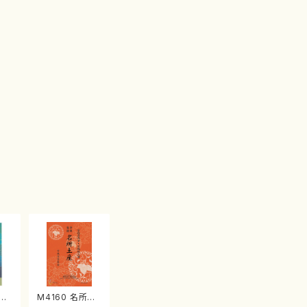
江
M4160 名所土