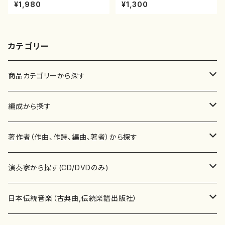
（箏/牧野由多可作曲/宮城喜代
楽譜）都山流公刊楽譜曲番:213
¥1,980
¥1,300
子・宮城数江著/箏曲楽譜）
8
カテゴリー
商品カテゴリーから探す
楽譜
編成から探す
書籍
邦楽器
著作者（作曲、作詩、編曲、著者）から探す
書籍
箏・琴（ソロ）
CD・DVD
合唱
あ行
演奏家から探す(CD/DVDのみ)
テキストブック
箏・琴（合奏）
混声合唱
青木省三(アオキ ショウゾウ)
チケット
歌・声
か行
邦楽（箏、三味線、尺八等）演奏家
日本伝統音楽（古典曲,伝統楽譜出版社）
事典
三味線（ソロ）
女声合唱
青島広志（アオシマ ヒロシ）