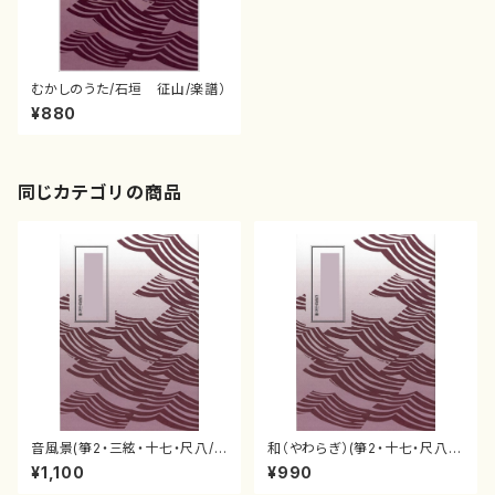
むかしのうた/石垣 征山/楽譜）
¥880
同じカテゴリの商品
音風景(箏2・三絃・十七・尺八/
和（やわらぎ）(箏2・十七・尺八2/
石垣征山)
石垣征山)
¥1,100
¥990