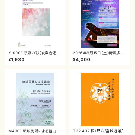
Y10001 季節の彩（女声合唱、
2026年8月15日（土）野尻多佳
ピアノ/山岸徹/楽譜）
子ピアノリサイタル 音の宝石
¥1,980
¥4,000
箱チケット一般
M4301 琉球民謡による組曲
T32i432 松（尺八/宮城道雄/