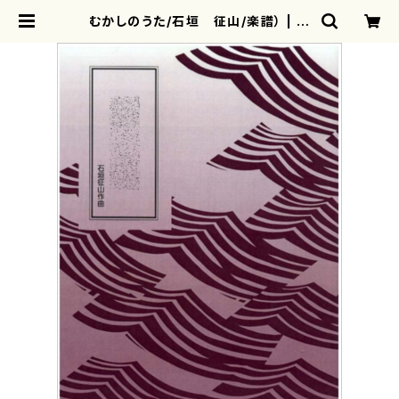
むかしのうた/石垣 征山/楽譜） | m
otherearth