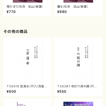
陽だまり/石垣 征山/楽譜）
躍る/石垣 征山/楽譜）
¥770
¥880
その他の商品
T32i016 岩清水（尺八/流祖 中
T32i287 改訂六段の調（尺八/
尾都山/楽譜）都山：15
八橋検校/楽譜）都山no:1142
¥600
¥550