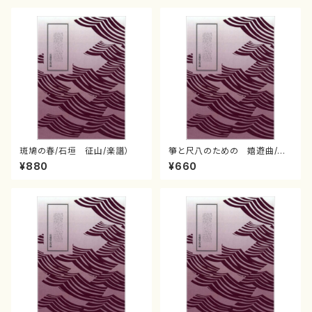
斑鳩の春/石垣 征山/楽譜）
箏と尺八のための 嬉遊曲/石
垣 征山/楽譜）
¥880
¥660