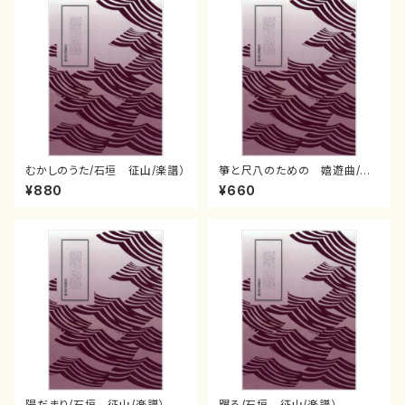
むかしのうた/石垣 征山/楽譜）
箏と尺八のための 嬉遊曲/石
垣 征山/楽譜）
¥880
¥660
陽だまり/石垣 征山/楽譜）
躍る/石垣 征山/楽譜）