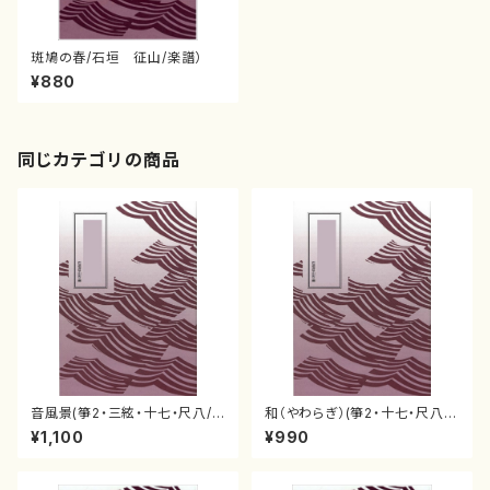
斑鳩の春/石垣 征山/楽譜）
¥880
同じカテゴリの商品
音風景(箏2・三絃・十七・尺八/
和（やわらぎ）(箏2・十七・尺八2/
石垣征山)
石垣征山)
¥1,100
¥990