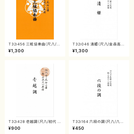
T32i456 三絃協奏曲（尺八/中
T32i046 清姫（尺八/金森高
能島欣一/楽譜）都山流公刊楽譜
山/楽譜）都山流公刊楽譜曲番：
¥1,300
¥1,300
曲番:2164
45
T32i428 壱越調（尺八/初代 中
T32i164 六段の調（尺八/八橋
村双葉/楽譜）都山流公刊楽譜曲
検校/楽譜）都山流公刊楽譜曲
¥900
¥450
番:2133
番:1016