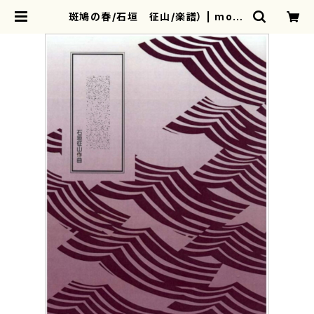
斑鳩の春/石垣 征山/楽譜） | moth
erearth