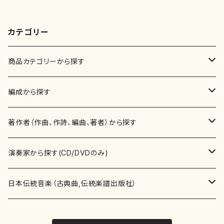
カテゴリー
商品カテゴリーから探す
楽譜
編成から探す
書籍
邦楽器
著作者（作曲、作詩、編曲、著者）から探す
書籍
箏・琴（ソロ）
CD・DVD
合唱
あ行
演奏家から探す(CD/DVDのみ)
テキストブック
箏・琴（合奏）
混声合唱
青木省三(アオキ ショウゾウ)
チケット
歌・声
か行
邦楽（箏、三味線、尺八等）演奏家
日本伝統音楽（古典曲,伝統楽譜出版社）
事典
三味線（ソロ）
女声合唱
青島広志（アオシマ ヒロシ）
ソプラノ
梯郁夫(カケハシ イクオ)
アルメリア（箏）
雑誌
洋楽器（鍵盤楽器）
さ行
声楽家・合唱団・朗読等
地歌箏曲（箏古典楽譜）