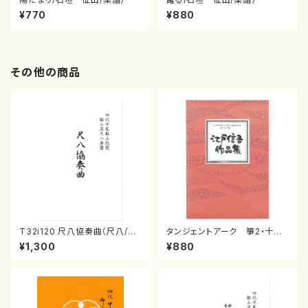
¥770
¥880
その他の商品
T32i120 尺八協奏曲（尺八/二
タンジェントアーク 箏2・十七
代 山本邦山/尺八/都山式譜）都
江戸 信吾
¥1,300
¥880
山流公刊楽譜曲番:569