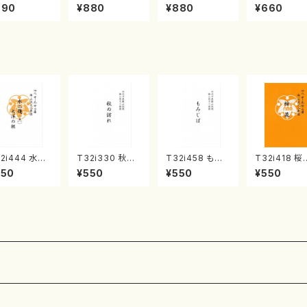
・十七・尺八2/
垣 征山/楽譜）
垣 征山/楽譜）
の 嬉遊曲/
990
¥880
¥880
¥660
垣征山)
垣 征山/楽
2i444 水三
T32i330 秋の
T32i458 もみ
T32i418 桜
(三)大洋の朝
訪れ（尺八/久本
じば（尺八/野村
（尺八/中塩幸
550
¥550
¥550
¥550
尺八/宮城道雄/
玄智/楽譜）都山
正峰/楽譜）都山
楽譜）都山流
譜）都山流公
流公刊楽譜曲番:
流公刊楽譜曲番:
刊楽譜曲番:2
楽譜曲番:215
2033
2166
3