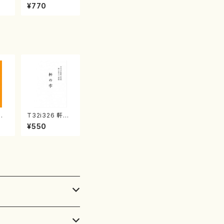
石
征山/楽譜）
¥770
譜）
花
T32i326 軒の
祐/
雫（尺八/宮城道
¥550
公
雄/楽譜）都山流
12
公刊楽譜曲番:2
029