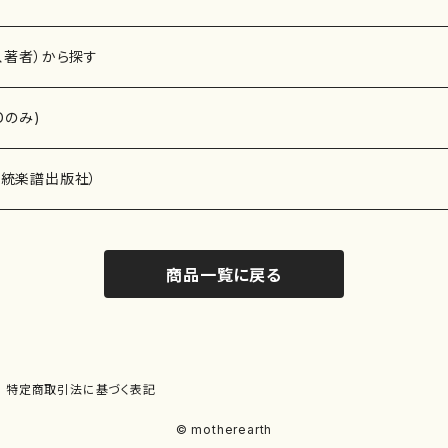
、著者）から探す
Dのみ)
）演奏家
伝統楽譜出版社）
商品一覧に戻る
)
オルガン等）演奏家
譜）
唱・女声合唱）
ン（ピアノ）
、ギター等）演奏家
線楽譜）
特定商取引法に基づく表記
シ）
ロ）
、クラリネット等）演奏家
譜出版社）
© motherearth