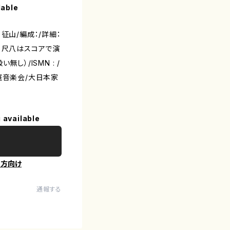
lable
征山/編成：/詳細：
。尺八はスコアで演
し）/ISMN : /
庭音楽会/大日本家
 available
の方向け
通報する