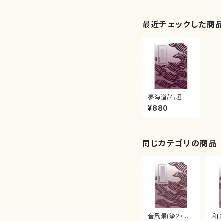
最近チェックした商
夢海道/石垣
征山/楽譜）
¥880
同じカテゴリの商品
音風景(箏2・三
和