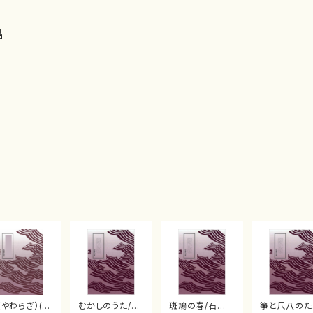
品
（やわらぎ）(箏
むかしのうた/石
斑鳩の春/石
箏と尺八のた