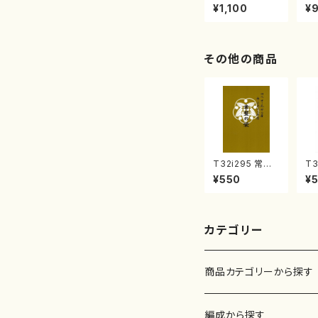
絃・十七・尺八/
2
¥1,100
¥
石垣征山)
石
その他の商品
T32i295 常盤
T3
の栄（尺八/山勢
題
¥550
¥
松韻/楽譜）都山
（
流公刊楽譜曲番:
楽
1150
刊
1
カテゴリー
商品カテゴリーから探す
楽譜
編成から探す