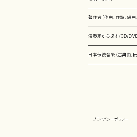
書籍
邦楽器
著作者（作曲、作詩、編曲
書籍
箏・琴（ソロ）
CD・DVD
合唱
あ行
演奏家から探す(CD/DV
テキストブック
箏・琴（合奏）
混声合唱
青木省三(アオキ ショウゾウ)
チケット
歌・声
か行
邦楽（箏、三味線、尺八等
日本伝統音楽（古典曲,
事典
三味線（ソロ）
女声合唱
青島広志（アオシマ ヒロシ）
ソプラノ
梯郁夫(カケハシ イクオ)
アルメリア（箏）
雑誌
洋楽器（鍵盤楽器）
さ行
声楽家・合唱団・朗読等
地歌箏曲（箏古典楽譜）
詩集
三味線（合奏）
男声合唱
秋山健治(アキヤマ ケンジ）
アルト
蔭山滸山(カゲヤマ キョザン)
石川高（笙）
邦楽ジャーナル
ピアノ（ソロ）
斉藤松声(サイトウ ショウセイ
應和惠子（声楽・ソプラノ）
宮城道雄（宮城宗家監修）
レコード
洋楽器（弦楽器）
た行
洋楽-鍵盤楽器（ピアノ、
地歌箏曲（三絃古典楽
尺八（ソロ）
児童合唱
秋山邦晴(アキヤマ クニハル)
テノール
景山伸夫(カゲヤマ ノブオ)
伊藤まなみ（箏）
ピアノ（連弾）
斎藤武（サイトウ タケシ）
栗友会女声アンサンブル（合
バイオリン（ソロ）
平良伊津美(タイラ イツミ)
マリーン・ファン・ニューケルケ
宮城道雄（宮城宗家監修）
雑貨・アクセサリー
洋楽器（木管楽器）
な行
洋楽-弦楽器（バイオリン
長唄青柳楽譜（唄、三味
プライバシーポリシー
尺八（合奏）
朗読・語り
芥川也寸志（アクタガワ ヤス
バリトン
葛西聖憲(カサイ マサノリ)
浦上恵子（箏）
ピアノ（合奏）
斎藤友子(サイトウ トモコ)
川口聖加（声楽・ソプラノ）
バイオリン（合奏）
田頭優子(タガシラ ユウコ)
赤城眞理（ピアノ）
フルート（ピッコロを含む）（ソ
内藤 明美(ナイトウ アケミ)
戸澤哲夫（バイオリン）
杵屋彌之介(青柳茂三）
用具
洋楽器（金管楽器）
は行
洋楽-木管楽器（フルート
尺八（古典楽譜、伝統楽