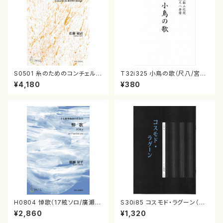
S0501 糸のためのコンチェルト
T32i325 小鳥の歌（尺八/宮城
（箏S,1,2,3,4,5,6,7，十七Ｓ,1,2,
道雄/楽譜）都山no2028
¥4,180
¥380
3/佐藤敏直/楽譜）
H0804 悼歌（17絃ソロ/廣瀬量
S30i85 コスモド・ラグーン（箏
平/楽譜）
2，17，三，尺/沢井比河流/楽譜）
¥2,860
¥1,320