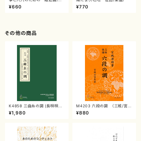
垣 征山/楽譜）
¥660
¥770
その他の商品
K4858 三曲糸の調 (長唄唄譜、
M4203 六段の調 （三絃/宮城
三弦譜/杵屋彌之介(青柳茂三）/
道雄著・宮城宗家監修/三絃古典
¥1,980
¥880
青柳三絃楽譜）
楽譜）