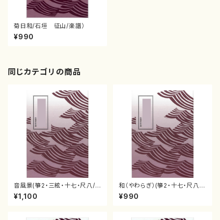
菊日和/石垣 征山/楽譜）
¥990
同じカテゴリの商品
音風景(箏2・三絃・十七・尺八/
和（やわらぎ）(箏2・十七・尺八2/
石垣征山)
石垣征山)
¥1,100
¥990