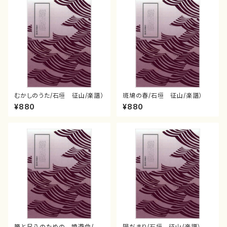
むかしのうた/石垣 征山/楽譜）
斑鳩の春/石垣 征山/楽譜）
¥880
¥880
箏と尺八のための 嬉遊曲/石
陽だまり/石垣 征山/楽譜）