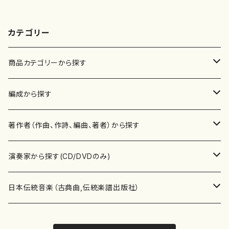
カテゴリー
商品カテゴリーから探す
楽譜
編成から探す
書籍
邦楽器
著作者（作曲、作詩、編曲、著者）から探す
書籍
箏・琴（ソロ）
CD・DVD
合唱
あ行
演奏家から探す(CD/DVDのみ)
テキストブック
箏・琴（合奏）
混声合唱
青木省三(アオキ ショウゾウ)
チケット
歌・声
か行
邦楽（箏、三味線、尺八等）演奏家
日本伝統音楽（古典曲,伝統楽譜出版社）
事典
三味線（ソロ）
女声合唱
青島広志（アオシマ ヒロシ）
ソプラノ
梯郁夫(カケハシ イクオ)
アルメリア（箏）
雑誌
洋楽器（鍵盤楽器）
さ行
声楽家・合唱団・朗読等
地歌箏曲（箏古典楽譜）