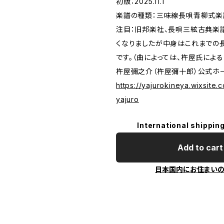
初版：2025.11.1
楽譜の種類：三味線長唄青柳式楽
注目：旧邦楽社、長唄三絃古典楽
くなりましたが中身はこれまでの
です。（曲によっては、杵屋氏によ
杵屋彌之介（杵屋彌十郎）公式ホ
https://yajurokineya.wixsite.
yajuro
International shipping
Add to cart
日本国内にお住まい