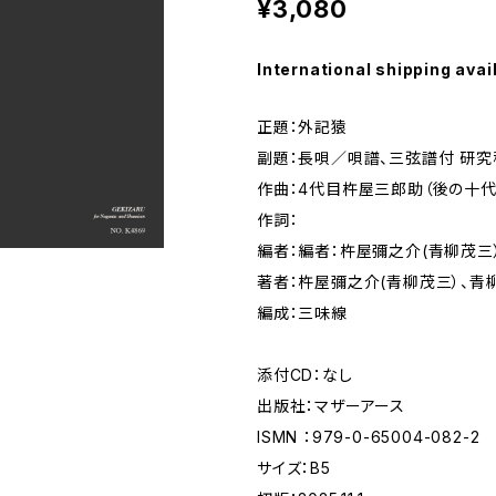
¥3,080
International shipping avai
正題：外記猿
副題：長唄／唄譜、三弦譜付 研究
作曲：4代目杵屋三郎助（後の十
作詞：
編者：編者：杵屋彌之介(青柳茂三
著者：杵屋彌之介(青柳茂三）、青
編成：三味線
添付CD：なし
出版社：マザーアース
ISMN ：979-0-65004-082-2
サイズ：B5