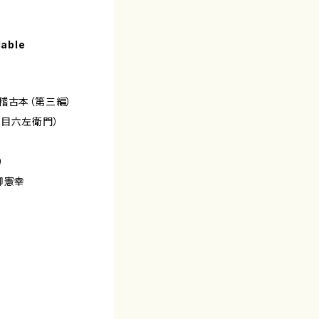
lable
稽古本（第三編）
代目六左衛門）
）
柳憲幸