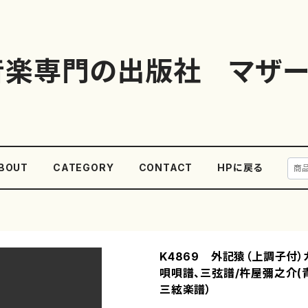
音楽専門の出版社 マザー
BOUT
CATEGORY
CONTACT
HPに戻る
K4869 外記猿（上調子付）
唄唄譜、三弦譜/杵屋彌之介(
三絃楽譜）