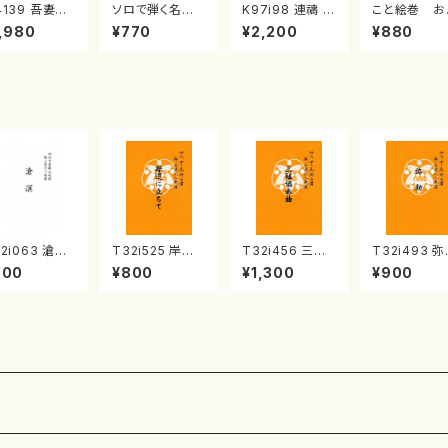
4139 吾妻獅
ソロで弾く名曲
K97i98 連禱 :
こと絵巻 お
《箏曲楽譜》
集 クリスマス・
2台ピアノのため
戸日本橋
,980
¥770
¥2,200
¥880
箏/宮城道雄
イブ／恋人がサ
の（2 Pianos /
・宮城宗家監
ンタクロース(
菊池 幸夫 / 楽
/箏曲古典楽
箏独奏 /大平
譜）
）
光美 編曲/楽
譜）
2i063 滄溟
T32i525 岸辺
T32i456 三絃
T32i493 
尺八/野村正峰/
に立ちて（尺八/
協奏曲（尺八/中
（尺八/野村正
900
¥800
¥1,300
¥900
八/都山式譜）
初代 中村双葉/
能島欣一/楽譜）
楽譜）都山流
山流公刊楽譜
楽譜）都山流公
都山流公刊楽譜
刊楽譜曲番:2
:512
刊楽譜曲番:223
曲番:2164
2
4