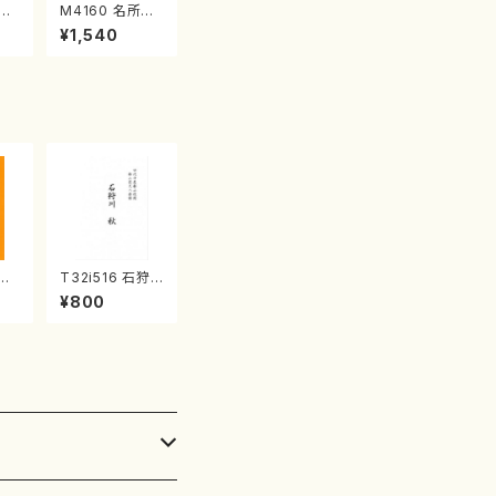
江
M4160 名所土
産《箏曲楽譜》
¥1,540
（箏/宮城喜代
子・宮城数江著・
宮城宗家監修/
箏曲古典楽譜）
弥勒
T32i516 石狩
峰/
川 秋（尺八/唯是
¥800
公
震一/楽譜）都山
20
no:2225