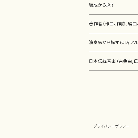
楽譜
編成から探す
書籍
邦楽器
著作者（作曲、作詩、編曲
書籍
箏・琴（ソロ）
CD・DVD
合唱
あ行
演奏家から探す(CD/DV
テキストブック
箏・琴（合奏）
混声合唱
青木省三(アオキ ショウゾウ)
チケット
歌・声
か行
邦楽（箏、三味線、尺八等
日本伝統音楽（古典曲,
事典
三味線（ソロ）
女声合唱
青島広志（アオシマ ヒロシ）
ソプラノ
梯郁夫(カケハシ イクオ)
アルメリア（箏）
雑誌
洋楽器（鍵盤楽器）
さ行
声楽家・合唱団・朗読等
地歌箏曲（箏古典楽譜）
詩集
三味線（合奏）
男声合唱
秋山健治(アキヤマ ケンジ）
アルト
蔭山滸山(カゲヤマ キョザン)
石川高（笙）
邦楽ジャーナル
ピアノ（ソロ）
斉藤松声(サイトウ ショウセイ
應和惠子（声楽・ソプラノ）
宮城道雄（宮城宗家監修）
レコード
洋楽器（弦楽器）
た行
洋楽-鍵盤楽器（ピアノ、
地歌箏曲（三絃古典楽
尺八（ソロ）
児童合唱
秋山邦晴(アキヤマ クニハル)
テノール
景山伸夫(カゲヤマ ノブオ)
伊藤まなみ（箏）
ピアノ（連弾）
斎藤武（サイトウ タケシ）
栗友会女声アンサンブル（合
バイオリン（ソロ）
平良伊津美(タイラ イツミ)
マリーン・ファン・ニューケルケ
宮城道雄（宮城宗家監修）
雑貨・アクセサリー
洋楽器（木管楽器）
な行
洋楽-弦楽器（バイオリン
長唄青柳楽譜（唄、三味
プライバシーポリシー
尺八（合奏）
朗読・語り
芥川也寸志（アクタガワ ヤス
バリトン
葛西聖憲(カサイ マサノリ)
浦上恵子（箏）
ピアノ（合奏）
斎藤友子(サイトウ トモコ)
川口聖加（声楽・ソプラノ）
バイオリン（合奏）
田頭優子(タガシラ ユウコ)
赤城眞理（ピアノ）
フルート（ピッコロを含む）（ソ
内藤 明美(ナイトウ アケミ)
戸澤哲夫（バイオリン）
杵屋彌之介(青柳茂三）
用具
洋楽器（金管楽器）
は行
洋楽-木管楽器（フルート
尺八（古典楽譜、伝統楽