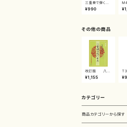
三重奏で弾く名
M
曲集 クリスマ
子
¥990
¥1
スメドレー( 箏
（
2/大平光美 編
著
曲/楽譜）
修
譜
その他の商品
改訂版 八千
T3
代獅子編曲
（
¥1,155
¥
（編曲八千代獅
尺
子）(/宮城道雄/
都
楽譜）
曲番
カテゴリー
商品カテゴリーから探す