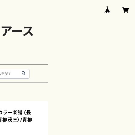
アース
カラー楽譜 (長
青柳茂三）/青柳