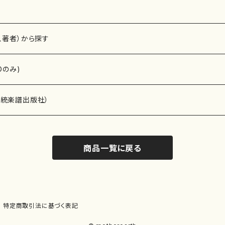
、著者）から探す
Dのみ)
）演奏家
伝統楽譜出版社）
商品一覧に戻る
)
オルガン等）演奏家
譜）
唱・女声合唱）
ン（ピアノ）
、ギター等）演奏家
線楽譜）
特定商取引法に基づく表記
シ）
ロ）
、クラリネット等）演奏家
譜出版社）