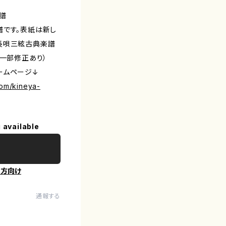
譜
譜です。表紙は新し
長唄三絃古典楽譜
る一部修正あり）
ームページ↓
com/kineya-
 available
の方向け
通報する