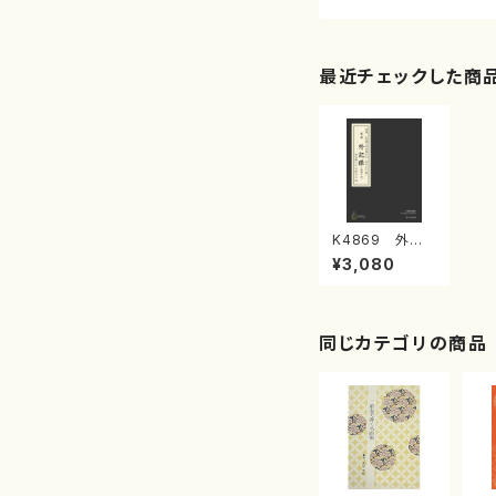
最近チェックした商
K4869 外記
猿（上調子付）カ
¥3,080
ラー楽譜 (長唄
唄譜、三弦譜/杵
屋彌之介(青柳
茂三）/青柳三絃
楽譜）
同じカテゴリの商品