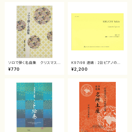
ソロで弾く名曲集 クリスマス・
K97i98 連禱 : 2台ピアノのた
イブ／恋人がサンタクロース(
めの（2 Pianos / 菊池 幸夫 /
¥770
¥2,200
箏独奏 /大平光美 編曲/楽
楽譜）
譜）