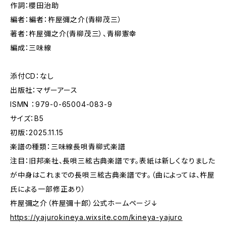
作詞：櫻田治助
編者：編者：杵屋彌之介(青柳茂三）
著者：杵屋彌之介(青柳茂三）、青柳憲幸
編成：三味線
添付CD：なし
出版社：マザーアース
ISMN ：979-0-65004-083-9
サイズ：B5
初版：2025.11.15
楽譜の種類：三味線長唄青柳式楽譜
注目：旧邦楽社、長唄三絃古典楽譜です。表紙は新しくなりました
が中身はこれまでの長唄三絃古典楽譜です。（曲によっては、杵屋
氏による一部修正あり）
杵屋彌之介（杵屋彌十郎）公式ホームページ↓
https://yajurokineya.wixsite.com/kineya-yajuro