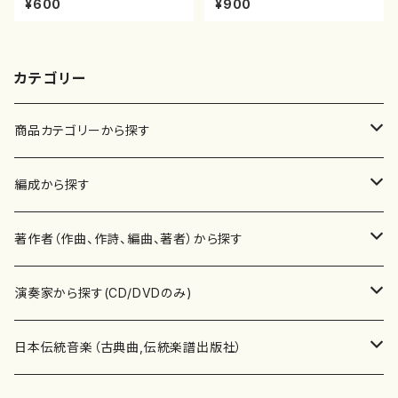
¥600
¥900
公刊楽譜曲番:575
カテゴリー
商品カテゴリーから探す
楽譜
編成から探す
書籍
邦楽器
著作者（作曲、作詩、編曲、著者）から探す
書籍
箏・琴（ソロ）
CD・DVD
合唱
あ行
演奏家から探す(CD/DVDのみ)
テキストブック
箏・琴（合奏）
混声合唱
青木省三(アオキ ショウゾウ)
チケット
歌・声
か行
邦楽（箏、三味線、尺八等）演奏家
日本伝統音楽（古典曲,伝統楽譜出版社）
事典
三味線（ソロ）
女声合唱
青島広志（アオシマ ヒロシ）
ソプラノ
梯郁夫(カケハシ イクオ)
アルメリア（箏）