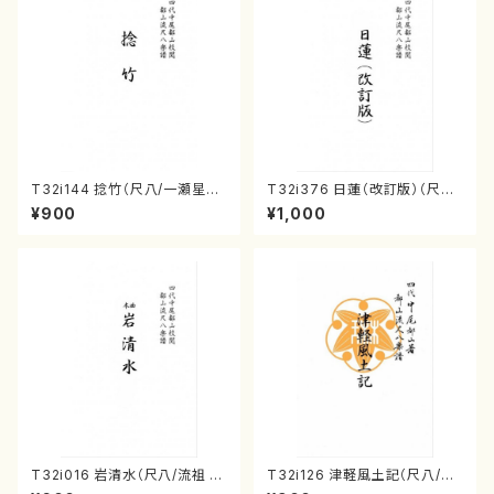
T32i144 捻竹（尺八/一瀬星山/
T32i376 日蓮（改訂版）（尺八/
尺八/都山式譜）都山流公刊楽譜
宮城道雄/楽譜）都山流公刊楽譜
¥900
¥1,000
曲番:593
曲番:2081
T32i016 岩清水（尺八/流祖 中
T32i126 津軽風土記（尺八/野
尾都山/楽譜）都山：15
村峰山/尺八/都山式譜）都山流