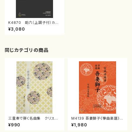
K4870 助六（上調子付）カラ
ー楽譜 (長唄唄譜、三弦譜/杵屋
¥3,080
彌之介(青柳茂三）/青柳三絃楽
譜）
同じカテゴリの商品
三重奏で弾く名曲集 クリスマ
M4139 吾妻獅子《箏曲楽譜》
スメドレー( 箏2/大平光美 編
（箏/宮城道雄著・宮城宗家監修/
¥990
¥1,980
曲/楽譜）
箏曲古典楽譜）