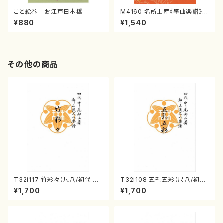
こと絵巻 お江戸日本橋
M4160 名所土産《箏曲楽譜》
（箏/宮城喜代子・宮城数江著・
¥880
¥1,540
宮城宗家監修/箏曲古典楽譜）
その他の商品
T32i117 竹彩々（尺八/初代 山
T32i108 五孔五彩（尺八/初代
本邦山/尺八/都山式譜）都山流
石垣征山/尺八/都山式譜）都山
¥1,700
¥1,700
公刊楽譜曲番:566
流公刊楽譜曲番:557