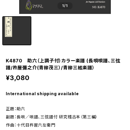
1
/1
K4870 助六（上調子付）カラー楽譜 (長唄唄譜、三弦
譜/杵屋彌之介(青柳茂三）/青柳三絃楽譜）
¥3,080
International shipping available
正題：助六
副題：長唄／唄譜、三弦譜付 研究稽古本（第三編）
作曲：十代目杵屋六左衛門