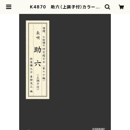
K4870 助六（上調子付）カラー楽
譜 (長唄唄譜、三弦譜/杵屋彌之介(青
柳茂三）/青柳三絃楽譜） | mothere
arth