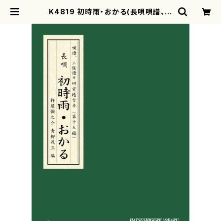
K4819 初時雨・おかる(長唄唄譜、三
弦譜/杵屋彌之介(青柳茂三）/青柳三
絃楽譜） | motherearth