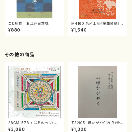
こと絵巻 お江戸日本橋
M4160 名所土産《箏曲楽譜》
（箏/宮城喜代子・宮城数江著・
¥880
¥1,540
宮城宗家監修/箏曲古典楽譜）
その他の商品
28CM-578 すばるの七ツ（二
T32i051 緑かがやく（尺八/金
十絃箏/クラリネット/ヴァイオリ
森高山/楽譜）都山流公刊楽譜曲
¥3,080
¥1,300
ン/チェロ/吉松 隆：/CD）
番：50