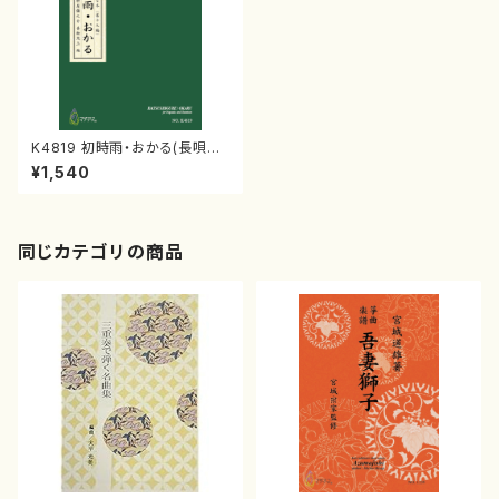
K4819 初時雨・おかる(長唄唄
譜、三弦譜/杵屋彌之介(青柳茂
¥1,540
三）/青柳三絃楽譜）
同じカテゴリの商品