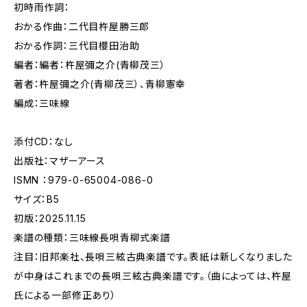
初時雨作詞：
おかる作曲：二代目杵屋勝三郎
おかる作詞：三代目櫻田治助
編者：編者：杵屋彌之介(青柳茂三）
著者：杵屋彌之介(青柳茂三）、青柳憲幸
編成：三味線
添付CD：なし
出版社：マザーアース
ISMN ：979-0-65004-086-0
サイズ：B5
初版：2025.11.15
楽譜の種類：三味線長唄青柳式楽譜
注目：旧邦楽社、長唄三絃古典楽譜です。表紙は新しくなりました
が中身はこれまでの長唄三絃古典楽譜です。（曲によっては、杵屋
氏による一部修正あり）