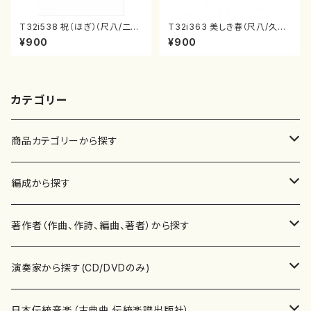
T32i538 祝（ほぎ）（尺八/二代
T32i363 美しき春（尺八/久本
池田静山/楽譜）都山流公刊楽譜
玄智/楽譜）都山流公刊楽譜曲
¥900
¥900
曲番:2247
番:2068
カテゴリー
商品カテゴリーから探す
楽譜
編成から探す
書籍
邦楽器
著作者（作曲、作詩、編曲、著者）から探す
書籍
箏・琴（ソロ）
CD・DVD
合唱
あ行
演奏家から探す(CD/DVDのみ)
テキストブック
箏・琴（合奏）
混声合唱
青木省三(アオキ ショウゾウ)
チケット
歌・声
か行
邦楽（箏、三味線、尺八等）演奏家
日本伝統音楽（古典曲,伝統楽譜出版社）