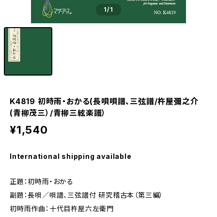
1
/1
K4819 初時雨・おかる(長唄唄譜、三弦譜/杵屋彌之介
(青柳茂三）/青柳三絃楽譜）
¥1,540
International shipping available
正題：初時雨・おかる
副題：長唄／唄譜、三弦譜付 研究稽古本（第三編）
初時雨作曲：十代目杵屋六左衛門