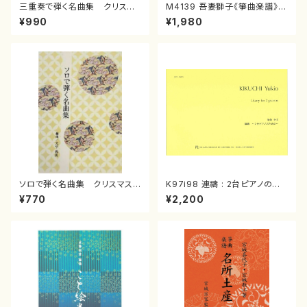
三重奏で弾く名曲集 クリスマ
M4139 吾妻獅子《箏曲楽譜》
スメドレー( 箏2/大平光美 編
（箏/宮城道雄著・宮城宗家監修/
¥990
¥1,980
曲/楽譜）
箏曲古典楽譜）
ソロで弾く名曲集 クリスマス・
K97i98 連禱 : 2台ピアノのた
イブ／恋人がサンタクロース(
めの（2 Pianos / 菊池 幸夫 /
¥770
¥2,200
箏独奏 /大平光美 編曲/楽
楽譜）
譜）