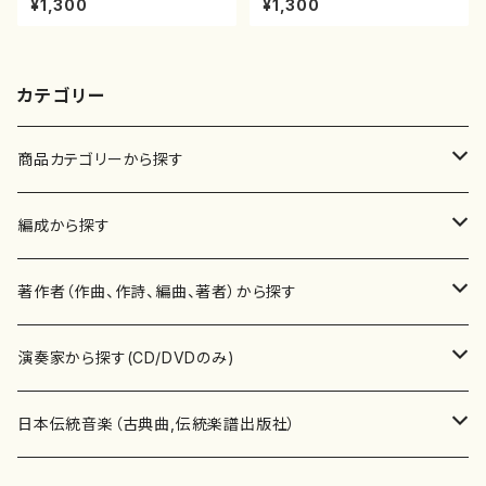
¥1,300
¥1,300
譜）都山流公刊楽譜曲番:559
山流公刊楽譜曲番:569
カテゴリー
商品カテゴリーから探す
楽譜
編成から探す
書籍
邦楽器
著作者（作曲、作詩、編曲、著者）から探す
書籍
箏・琴（ソロ）
CD・DVD
合唱
あ行
演奏家から探す(CD/DVDのみ)
テキストブック
箏・琴（合奏）
混声合唱
青木省三(アオキ ショウゾウ)
チケット
歌・声
か行
邦楽（箏、三味線、尺八等）演奏家
日本伝統音楽（古典曲,伝統楽譜出版社）
事典
三味線（ソロ）
女声合唱
青島広志（アオシマ ヒロシ）
ソプラノ
梯郁夫(カケハシ イクオ)
アルメリア（箏）