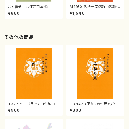
こと絵巻 お江戸日本橋
M4160 名所土産《箏曲楽譜》
（箏/宮城喜代子・宮城数江著・
¥880
¥1,540
宮城宗家監修/箏曲古典楽譜）
その他の商品
T32i529 円（尺八/二代 池田静
T32i473 平和の光（尺八/久本
山/楽譜）都山流公刊楽譜曲番:2
玄智/楽譜）都山流公刊楽譜曲
¥900
¥800
238
番:2181