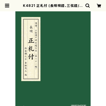
K4821 正札付 (長唄唄譜、三弦譜/杵
屋彌之介(青柳茂三）/青柳三絃楽譜）
| motherearth