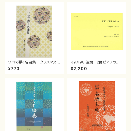
ソロで弾く名曲集 クリスマス・
K97i98 連禱 : 2台ピアノのた
イブ／恋人がサンタクロース(
めの（2 Pianos / 菊池 幸夫 /
¥770
¥2,200
箏独奏 /大平光美 編曲/楽
楽譜）
譜）