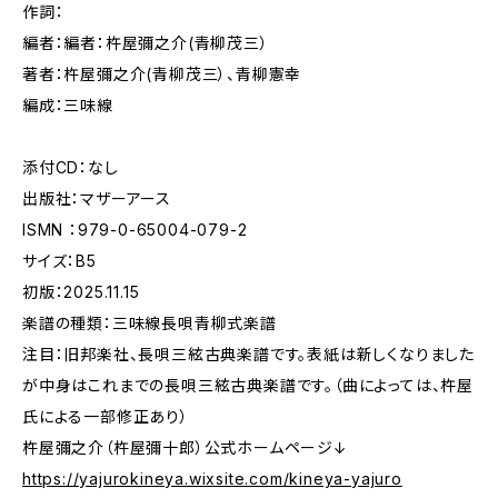
作詞：
編者：編者：杵屋彌之介(青柳茂三）
著者：杵屋彌之介(青柳茂三）、青柳憲幸
編成：三味線
添付CD：なし
出版社：マザーアース
ISMN ：979-0-65004-079-2
サイズ：B5
初版：2025.11.15
楽譜の種類：三味線長唄青柳式楽譜
注目：旧邦楽社、長唄三絃古典楽譜です。表紙は新しくなりました
が中身はこれまでの長唄三絃古典楽譜です。（曲によっては、杵屋
氏による一部修正あり）
杵屋彌之介（杵屋彌十郎）公式ホームページ↓
https://yajurokineya.wixsite.com/kineya-yajuro