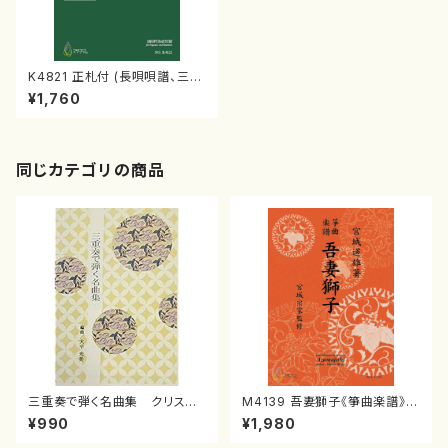
K4821 正札付 (長唄唄譜、三弦
譜/杵屋彌之介(青柳茂三）/青柳
¥1,760
三絃楽譜）
同じカテゴリの商品
三重奏で弾く名曲集 クリスマ
M4139 吾妻獅子《箏曲楽譜》
スメドレー( 箏2/大平光美 編
（箏/宮城道雄著・宮城宗家監修/
¥990
¥1,980
曲/楽譜）
箏曲古典楽譜）