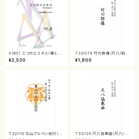
S1801 三つのエスキス（箏2，1
T32i079 竹の群像（尺八/初代
7/清水 脩/楽譜）
山本邦山/尺八/都山式譜）都山
¥2,530
¥1,800
流公刊楽譜曲番:528
T32i110 立山アルペン紀行（尺
T32i120 尺八協奏曲（尺八/二
八/初代 石垣征山/尺八/都山式
代 山本邦山/尺八/都山式譜）都