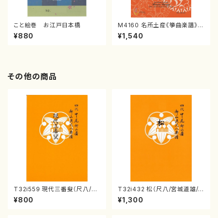
こと絵巻 お江戸日本橋
M4160 名所土産《箏曲楽譜》
（箏/宮城喜代子・宮城数江著・
¥880
¥1,540
宮城宗家監修/箏曲古典楽譜）
その他の商品
T32i559 現代三番叟（尺八/杵
T32i432 松（尺八/宮城道雄/
屋正邦/楽譜）都山流公刊楽譜曲
楽譜）都山流公刊楽譜曲番:213
¥800
¥1,300
番:2269
8