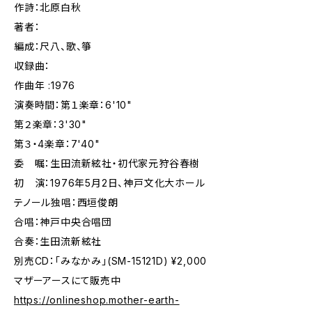
作詩：北原白秋
著者：
編成：尺八、歌、箏
収録曲：
作曲年 :1976
演奏時間：第１楽章：6'10"
第２楽章：3'30"
第３・4楽章：7'40"
委 嘱：生田流新絃社・初代家元狩谷春樹
初 演：1976年5月2日、神戸文化大ホール
テノール独唱：西垣俊朗
合唱：神戸中央合唱団
合奏：生田流新絃社
別売CD：「みなかみ」(SM-15121D) ¥2,000
マザーアースにて販売中
https://onlineshop.mother-earth-