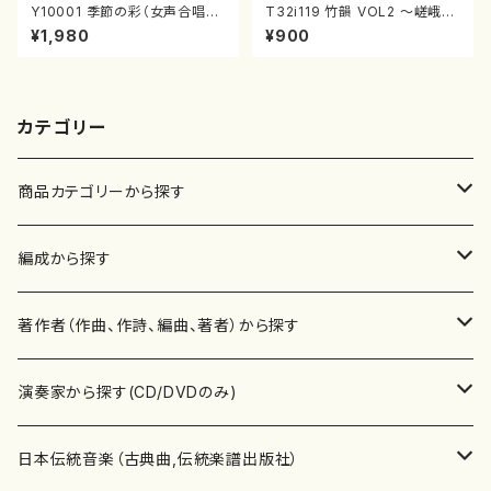
Y10001 季節の彩（女声合唱、
T32i119 竹韻 VOL2 ～嵯峨野
ピアノ/山岸徹/楽譜）
遊歩～（尺八/野村峰山/尺八/都
¥1,980
¥900
山式譜）都山流公刊楽譜曲番:5
68
カテゴリー
商品カテゴリーから探す
楽譜
編成から探す
書籍
邦楽器
著作者（作曲、作詩、編曲、著者）から探す
書籍
箏・琴（ソロ）
CD・DVD
合唱
あ行
演奏家から探す(CD/DVDのみ)
テキストブック
箏・琴（合奏）
混声合唱
青木省三(アオキ ショウゾウ)
チケット
歌・声
か行
邦楽（箏、三味線、尺八等）演奏家
日本伝統音楽（古典曲,伝統楽譜出版社）