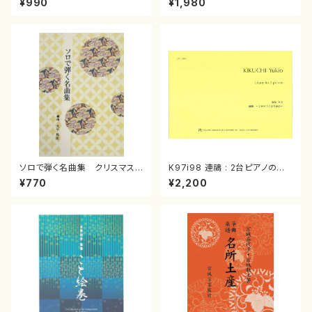
¥990
¥1,980
曲/楽譜）
箏曲古典楽譜）
ソロで弾く名曲集 クリスマス・
K97i98 連禱 : 2台ピアノのた
イブ／恋人がサンタクロース(
めの（2 Pianos / 菊池 幸夫 /
¥770
¥2,200
箏独奏 /大平光美 編曲/楽
楽譜）
譜）