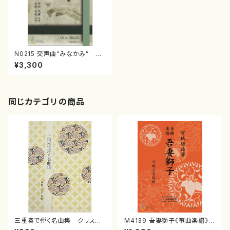
N0215 交声曲“みなかみ” 箏
パート（尺八、歌、箏/中村茂隆/
¥3,300
楽譜）
同じカテゴリの商品
三重奏で弾く名曲集 クリスマ
M4139 吾妻獅子《箏曲楽譜》
スメドレー( 箏2/大平光美 編
（箏/宮城道雄著・宮城宗家監修/