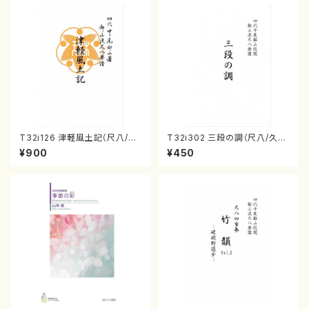
T32i126 津軽風土記（尺八/野
T32i302 三段の調（尺八/久本
村峰山/尺八/都山式譜）都山流
玄智/楽譜）都山no:2003
¥900
¥450
公刊楽譜曲番:575