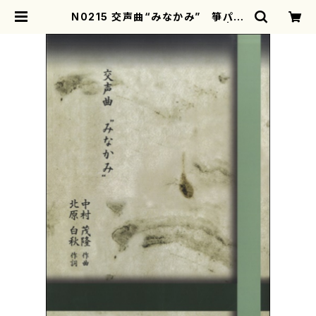
N0215 交声曲“みなかみ” 箏パー
ト（尺八、歌、箏/中村茂隆/楽譜） | m
otherearth