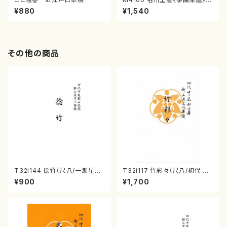
（箏/宮城喜代子・宮城数江著・
¥880
¥1,540
宮城宗家監修/箏曲古典楽譜）
その他の商品
T32i144 捻竹（尺八/一瀬星山/
T32i117 竹彩々（尺八/初代 山
尺八/都山式譜）都山流公刊楽譜
本邦山/尺八/都山式譜）都山流
¥900
¥1,700
曲番:593
公刊楽譜曲番:566