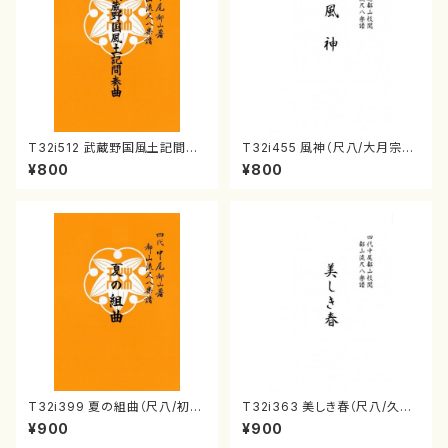
T32i512 武蔵野国風土記間奏
T32i455 風神（尺八/大月宗明/
曲（尺八/初代 山川園松/楽譜）
楽譜）都山:2162
¥800
¥800
都山流公刊楽譜曲番:2221
T32i399 夏の組曲（尺八/初代
T32i363 美しき春（尺八/久本
山川園松/楽譜）都山流公刊楽譜
玄智/楽譜）都山流公刊楽譜曲
¥900
¥900
曲番:2104
番:2068