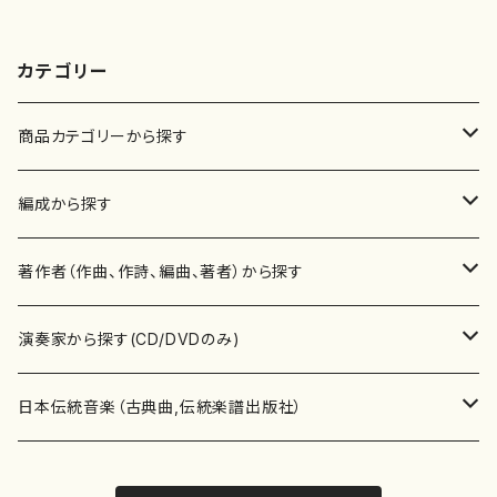
カテゴリー
商品カテゴリーから探す
楽譜
編成から探す
書籍
邦楽器
著作者（作曲、作詩、編曲、著者）から探す
書籍
箏・琴（ソロ）
CD・DVD
合唱
あ行
演奏家から探す(CD/DVDのみ)
テキストブック
箏・琴（合奏）
混声合唱
青木省三(アオキ ショウゾウ)
チケット
歌・声
か行
邦楽（箏、三味線、尺八等）演奏家
日本伝統音楽（古典曲,伝統楽譜出版社）
事典
三味線（ソロ）
女声合唱
青島広志（アオシマ ヒロシ）
ソプラノ
梯郁夫(カケハシ イクオ)
アルメリア（箏）
雑誌
洋楽器（鍵盤楽器）
さ行
声楽家・合唱団・朗読等
地歌箏曲（箏古典楽譜）