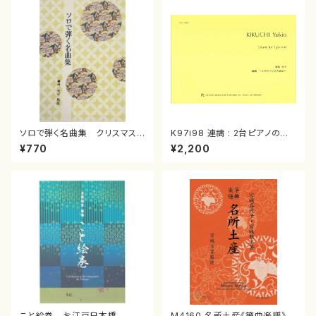
ソロで弾く名曲集 クリスマス・
K97i98 連禱 : 2台ピアノのた
イブ／恋人がサンタクロース(
めの（2 Pianos / 菊池 幸夫 /
¥770
¥2,200
箏独奏 /大平光美 編曲/楽
楽譜）
譜）
こと絵巻 お江戸日本橋
M4160 名所土産《箏曲楽譜》