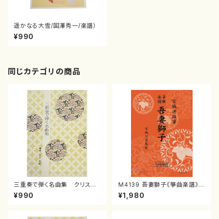
遥かなる大雪/国澤秀一/楽譜）
¥990
同じカテゴリの商品
三重奏で弾く名曲集 クリスマ
M4139 吾妻獅子《箏曲楽譜》
スメドレー( 箏2/大平光美 編
（箏/宮城道雄著・宮城宗家監修/
¥990
¥1,980
曲/楽譜）
箏曲古典楽譜）