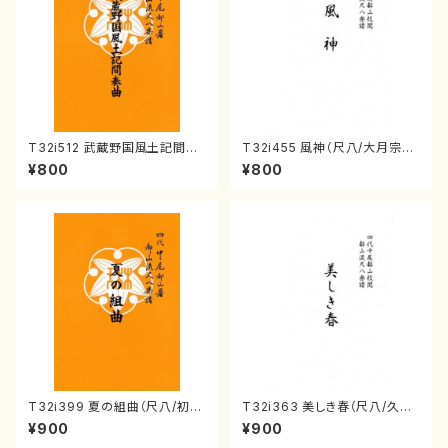
T32i512 武蔵野国風土記間奏
T32i455 風神（尺八/大月宗明/
曲（尺八/初代 山川園松/楽譜）
楽譜）都山:2162
¥800
¥800
都山流公刊楽譜曲番:2221
T32i399 夏の組曲（尺八/初代
T32i363 美しき春（尺八/久本
山川園松/楽譜）都山流公刊楽譜
玄智/楽譜）都山流公刊楽譜曲
¥900
¥900
曲番:2104
番:2068