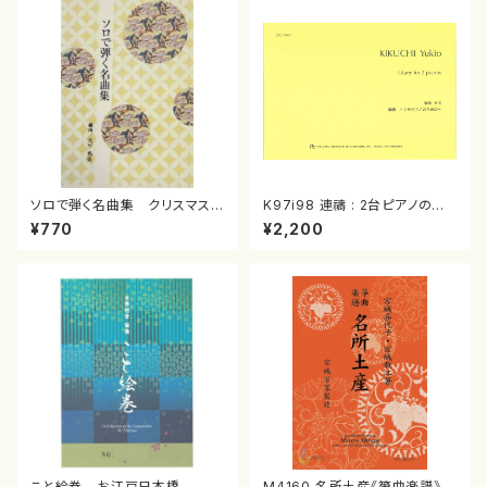
ソロで弾く名曲集 クリスマス・
K97i98 連禱 : 2台ピアノのた
イブ／恋人がサンタクロース(
めの（2 Pianos / 菊池 幸夫 /
¥770
¥2,200
箏独奏 /大平光美 編曲/楽
楽譜）
譜）
こと絵巻 お江戸日本橋
M4160 名所土産《箏曲楽譜》