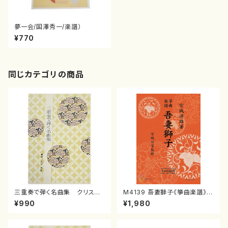
夢一会/国澤秀一/楽譜）
¥770
同じカテゴリの商品
三重奏で弾く名曲集 クリスマ
M4139 吾妻獅子《箏曲楽譜》
スメドレー( 箏2/大平光美 編
（箏/宮城道雄著・宮城宗家監修/
¥990
¥1,980
曲/楽譜）
箏曲古典楽譜）