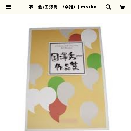
夢一会/国澤秀一/楽譜） | mothere
arth