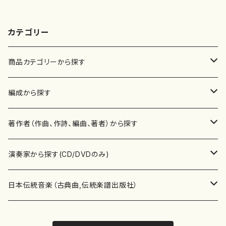
カテゴリー
商品カテゴリーから探す
楽譜
編成から探す
書籍
邦楽器
著作者（作曲、作詩、編曲、著者）から探す
書籍
箏・琴（ソロ）
CD・DVD
合唱
あ行
演奏家から探す(CD/DVDのみ)
テキストブック
箏・琴（合奏）
混声合唱
青木省三(アオキ ショウゾウ)
チケット
歌・声
か行
邦楽（箏、三味線、尺八等）演奏家
日本伝統音楽（古典曲,伝統楽譜出版社）
事典
三味線（ソロ）
女声合唱
青島広志（アオシマ ヒロシ）
ソプラノ
梯郁夫(カケハシ イクオ)
アルメリア（箏）
雑誌
洋楽器（鍵盤楽器）
さ行
声楽家・合唱団・朗読等
地歌箏曲（箏古典楽譜）