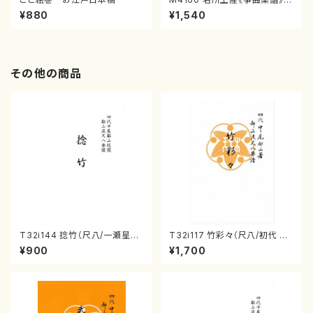
（箏/宮城喜代子・宮城数江著・
¥880
¥1,540
宮城宗家監修/箏曲古典楽譜）
その他の商品
T32i144 捻竹（尺八/一瀬星山/
T32i117 竹彩々（尺八/初代 山
尺八/都山式譜）都山流公刊楽譜
本邦山/尺八/都山式譜）都山流
¥900
¥1,700
曲番:593
公刊楽譜曲番:566