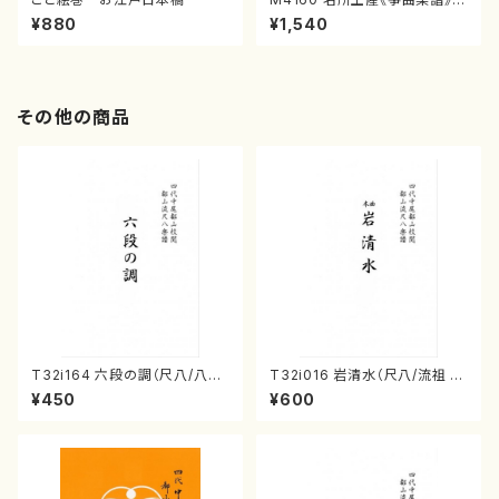
（箏/宮城喜代子・宮城数江著・
¥880
¥1,540
宮城宗家監修/箏曲古典楽譜）
その他の商品
T32i164 六段の調（尺八/八橋
T32i016 岩清水（尺八/流祖 中
検校/楽譜）都山流公刊楽譜曲
尾都山/楽譜）都山：15
¥450
¥600
番:1016