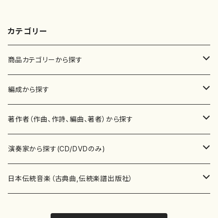
カテゴリー
商品カテゴリーから探す
楽譜
編成から探す
書籍
邦楽器
著作者（作曲、作詩、編曲、著者）から探す
書籍
箏・琴（ソロ）
CD・DVD
合唱
あ行
演奏家から探す(CD/DVDのみ)
テキストブック
箏・琴（合奏）
混声合唱
青木省三(アオキ ショウゾウ)
チケット
歌・声
か行
邦楽（箏、三味線、尺八等）演奏家
日本伝統音楽（古典曲,伝統楽譜出版社）
事典
三味線（ソロ）
女声合唱
青島広志（アオシマ ヒロシ）
ソプラノ
梯郁夫(カケハシ イクオ)
アルメリア（箏）
雑誌
洋楽器（鍵盤楽器）
さ行
声楽家・合唱団・朗読等
地歌箏曲（箏古典楽譜）