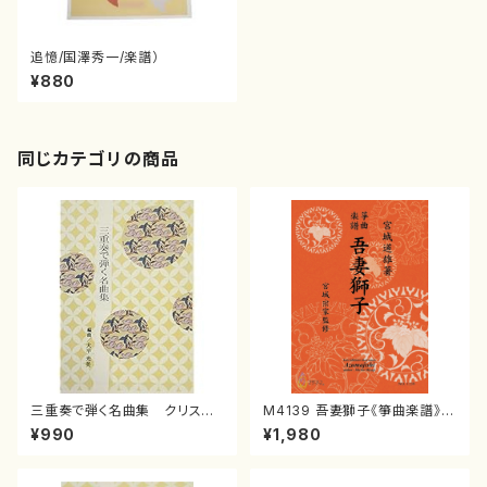
追憶/国澤秀一/楽譜）
¥880
同じカテゴリの商品
三重奏で弾く名曲集 クリスマ
M4139 吾妻獅子《箏曲楽譜》
スメドレー( 箏2/大平光美 編
（箏/宮城道雄著・宮城宗家監修/
¥990
¥1,980
曲/楽譜）
箏曲古典楽譜）