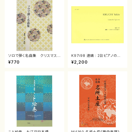
ソロで弾く名曲集 クリスマス・
K97i98 連禱 : 2台ピアノのた
イブ／恋人がサンタクロース(
めの（2 Pianos / 菊池 幸夫 /
¥770
¥2,200
箏独奏 /大平光美 編曲/楽
楽譜）
譜）
こと絵巻 お江戸日本橋
M4160 名所土産《箏曲楽譜》