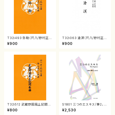
T32i493 弥勒（尺八/野村正
T32i063 滄溟（尺八/野村正
峰/楽譜）都山流公刊楽譜曲番:2
峰/尺八/都山式譜）都山流公刊
¥900
¥900
202
楽譜曲番:512
T32i512 武蔵野国風土記間奏
S1801 三つのエスキス（箏2，1
曲（尺八/初代 山川園松/楽譜）
7/清水 脩/楽譜）
¥800
¥2,530
都山流公刊楽譜曲番:2221