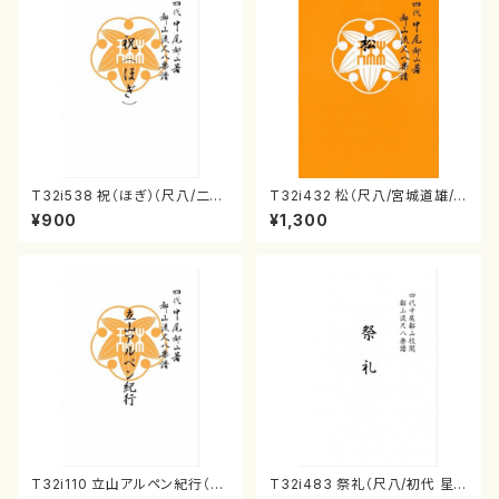
T32i538 祝（ほぎ）（尺八/二代
T32i432 松（尺八/宮城道雄/
池田静山/楽譜）都山流公刊楽譜
楽譜）都山流公刊楽譜曲番:213
¥900
¥1,300
曲番:2247
8
T32i110 立山アルペン紀行（尺
T32i483 祭礼（尺八/初代 星