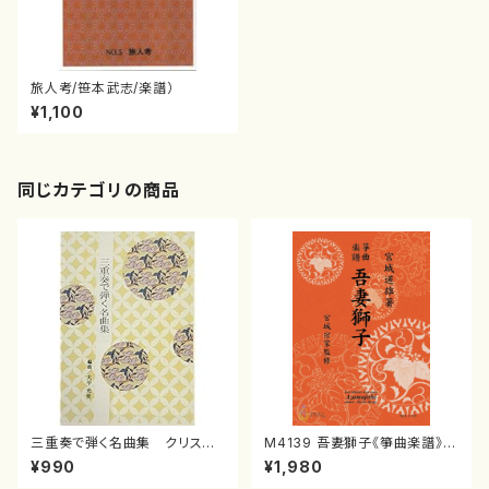
旅人考/笹本武志/楽譜）
¥1,100
同じカテゴリの商品
三重奏で弾く名曲集 クリスマ
M4139 吾妻獅子《箏曲楽譜》
スメドレー( 箏2/大平光美 編
（箏/宮城道雄著・宮城宗家監修/
¥990
¥1,980
曲/楽譜）
箏曲古典楽譜）