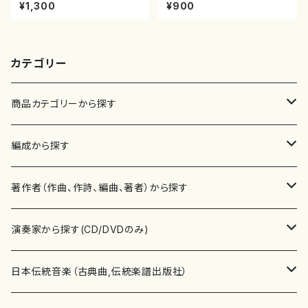
八/初代 石垣征山/尺八/都山式
田一山/楽譜）都山流公刊楽譜曲
¥1,300
¥900
譜）都山流公刊楽譜曲番:559
番:2191
カテゴリー
商品カテゴリーから探す
楽譜
編成から探す
書籍
邦楽器
著作者（作曲、作詩、編曲、著者）から探す
書籍
箏・琴（ソロ）
CD・DVD
合唱
あ行
演奏家から探す(CD/DVDのみ)
テキストブック
箏・琴（合奏）
混声合唱
青木省三(アオキ ショウゾウ)
チケット
歌・声
か行
邦楽（箏、三味線、尺八等）演奏家
日本伝統音楽（古典曲,伝統楽譜出版社）
事典
三味線（ソロ）
女声合唱
青島広志（アオシマ ヒロシ）