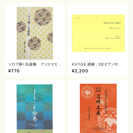
ソロで弾く名曲集 クリスマス・
K97i98 連禱 : 2台ピアノのた
イブ／恋人がサンタクロース(
めの（2 Pianos / 菊池 幸夫 /
¥770
¥2,200
箏独奏 /大平光美 編曲/楽
楽譜）
譜）