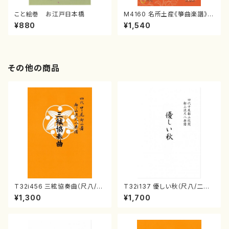
こと絵巻 お江戸日本橋
M4160 名所土産《箏曲楽譜》
（箏/宮城喜代子・宮城数江著・
¥880
¥1,540
宮城宗家監修/箏曲古典楽譜）
その他の商品
T32i456 三絃協奏曲（尺八/中
T32i137 優しい秋（尺八/二代
能島欣一/楽譜）都山流公刊楽譜
山本邦山/尺八/都山式譜）都山
¥1,300
¥1,700
曲番:2164
流公刊楽譜曲番:586