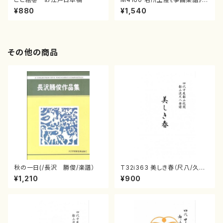
（箏/宮城喜代子・宮城数江著・
¥880
¥1,540
宮城宗家監修/箏曲古典楽譜）
その他の商品
秋の一日(/長沢 勝俊/楽譜）
T32i363 美しき春（尺八/久本
玄智/楽譜）都山流公刊楽譜曲
¥1,210
¥900
番:2068