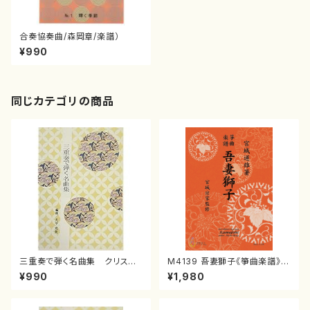
合奏協奏曲/森岡章/楽譜）
¥990
同じカテゴリの商品
三重奏で弾く名曲集 クリスマ
M4139 吾妻獅子《箏曲楽譜》
スメドレー( 箏2/大平光美 編
（箏/宮城道雄著・宮城宗家監修/
¥990
¥1,980
曲/楽譜）
箏曲古典楽譜）