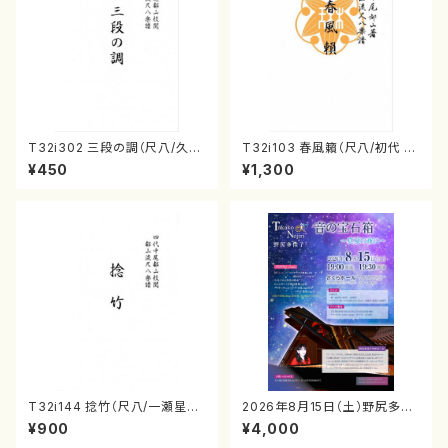
T32i302 三段の調（尺八/久本
T32i103 春風籟（尺八/初代 石
玄智/楽譜）都山no:2003
垣征山/尺八/都山式譜）都山流
¥450
¥1,300
公刊楽譜曲番:552
T32i144 捻竹（尺八/一瀬星山/
2026年8月15日（土）野尻多佳
尺八/都山式譜）都山流公刊楽譜
子ピアノリサイタル 音の宝石
¥900
¥4,000
曲番:593
箱チケット一般