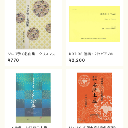
ソロで弾く名曲集 クリスマス・
K97i98 連禱 : 2台ピアノのた
イブ／恋人がサンタクロース(
めの（2 Pianos / 菊池 幸夫 /
¥770
¥2,200
箏独奏 /大平光美 編曲/楽
楽譜）
譜）
こと絵巻 お江戸日本橋
M4160 名所土産《箏曲楽譜》