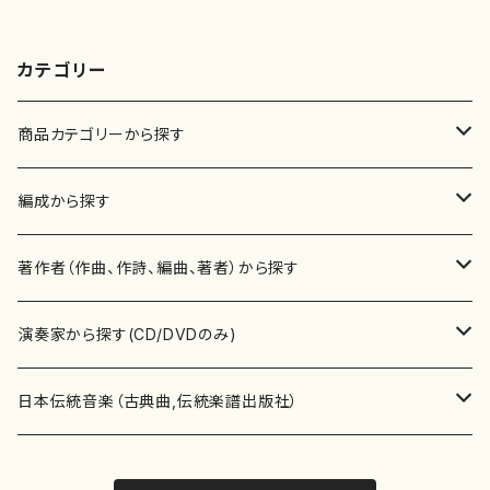
カテゴリー
商品カテゴリーから探す
楽譜
編成から探す
書籍
邦楽器
著作者（作曲、作詩、編曲、著者）から探す
書籍
箏・琴（ソロ）
CD・DVD
合唱
あ行
演奏家から探す(CD/DVDのみ)
テキストブック
箏・琴（合奏）
混声合唱
青木省三(アオキ ショウゾウ)
チケット
歌・声
か行
邦楽（箏、三味線、尺八等）演奏家
日本伝統音楽（古典曲,伝統楽譜出版社）
事典
三味線（ソロ）
女声合唱
青島広志（アオシマ ヒロシ）
ソプラノ
梯郁夫(カケハシ イクオ)
アルメリア（箏）
雑誌
洋楽器（鍵盤楽器）
さ行
声楽家・合唱団・朗読等
地歌箏曲（箏古典楽譜）