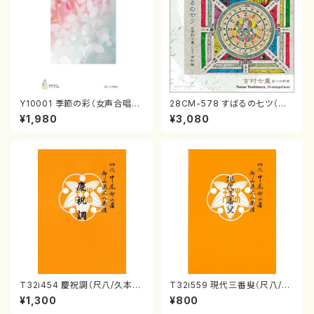
Y10001 季節の彩（女声合唱、
28CM-578 すばるの七ツ（二
ピアノ/山岸徹/楽譜）
十絃箏/クラリネット/ヴァイオリ
¥1,980
¥3,080
ン/チェロ/吉松 隆：/CD）
T32i454 慶祝調（尺八/久本玄
T32i559 現代三番叟（尺八/杵
智/楽譜）都山流公刊楽譜曲番:2
屋正邦/楽譜）都山流公刊楽譜曲
¥1,300
¥800
161
番:2269