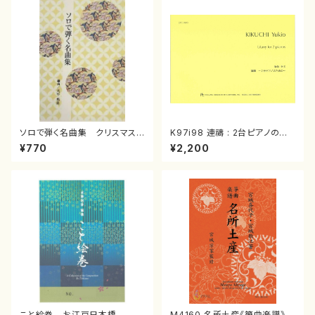
ソロで弾く名曲集 クリスマス・
K97i98 連禱 : 2台ピアノのた
イブ／恋人がサンタクロース(
めの（2 Pianos / 菊池 幸夫 /
¥770
¥2,200
箏独奏 /大平光美 編曲/楽
楽譜）
譜）
こと絵巻 お江戸日本橋
M4160 名所土産《箏曲楽譜》