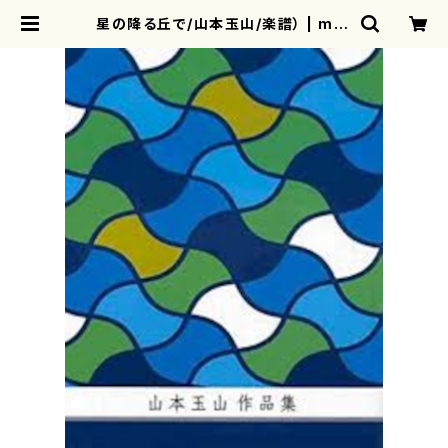
星の降る丘で/山本玉山/楽譜） | mot
herearth