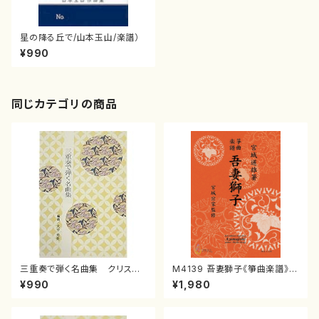
星の降る丘で/山本玉山/楽譜）
¥990
同じカテゴリの商品
三重奏で弾く名曲集 クリスマ
M4139 吾妻獅子《箏曲楽譜》
スメドレー( 箏2/大平光美 編
（箏/宮城道雄著・宮城宗家監修/
¥990
¥1,980
曲/楽譜）
箏曲古典楽譜）