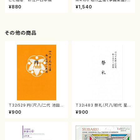
（箏/宮城喜代子・宮城数江著・
¥880
¥1,540
宮城宗家監修/箏曲古典楽譜）
その他の商品
T32i529 円（尺八/二代 池田静
T32i483 祭礼（尺八/初代 星
山/楽譜）都山流公刊楽譜曲番:2
田一山/楽譜）都山流公刊楽譜曲
¥900
¥900
238
番:2191