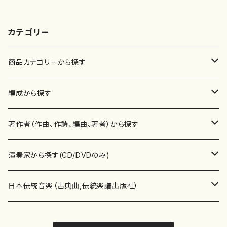
カテゴリー
商品カテゴリーから探す
楽譜
編成から探す
書籍
邦楽器
著作者（作曲、作詩、編曲、著者）から探す
書籍
箏・琴（ソロ）
CD・DVD
合唱
あ行
演奏家から探す(CD/DVDのみ)
テキストブック
箏・琴（合奏）
混声合唱
青木省三(アオキ ショウゾウ)
チケット
歌・声
か行
邦楽（箏、三味線、尺八等）演奏家
日本伝統音楽（古典曲,伝統楽譜出版社）
事典
三味線（ソロ）
女声合唱
青島広志（アオシマ ヒロシ）
ソプラノ
梯郁夫(カケハシ イクオ)
アルメリア（箏）
雑誌
洋楽器（鍵盤楽器）
さ行
声楽家・合唱団・朗読等
地歌箏曲（箏古典楽譜）